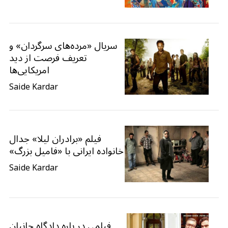
سریال «مرده‌های سرگردان» و
تعریف فرصت از دید
امریکایی‌ها
Saide Kardar
فیلم «برادران لیلا» جدال
خانواده ایرانی با «فامیل بزرگ»
Saide Kardar
فیلمی در باره دادگاه جانیان