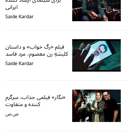
ایرانی
Saide Kardar
فیلم «رگ خواب» و داستان
کلیشهِ زن معصوم، مرد فاسد
Saide Kardar
«نگار» فیلمی جذاب، سرگرم
کننده و متفاوت
ص.ص