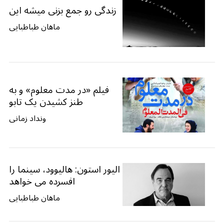
زندگی رو جمع بزنی میشه این
ماهان طباطبایی
فیلم «در مدت معلوم» و به
طنز کشیدن یک تابو
ونداد زمانی
الیور استون: هالیوود، سینما را
افسرده می خواهد
ماهان طباطبایی