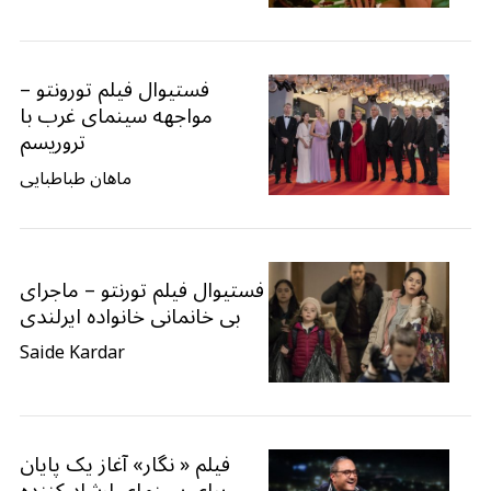
فستیوال فیلم تورونتو –
مواجهه سینمای غرب با
تروريسم
ماهان طباطبایی
فستیوال فیلم تورنتو – ماجرای
بی خانمانی خانواده ایرلندی
Saide Kardar
فیلم « نگار» آغاز یک پایان
برای سینمای ارشاد کننده