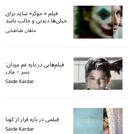
فیلم « جوکر» شاید برای
خیلی‌ها دیدنی و جالب باشد
ماهان طباطبایی
S
فیلم‌هایی‌ در باره غم مردان:
e
پسر – مادر
a
Saide Kardar
r
c
h
f
o
r
فیلمی در باره فرار از کوبا
:
Saide Kardar