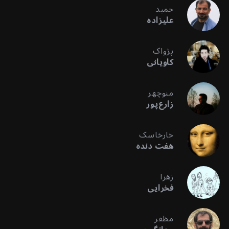
حمید
علیزاده
پژواک
کاویانی
منوچهر
زارع‌پور
خارخاسک
هفت دنده
زهرا
فخرایی
مظفر