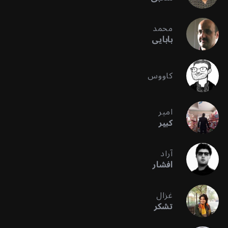
محمد
بابایی
کاووس
امیر
کبیر
آراد
افشار
غزال
تشکر