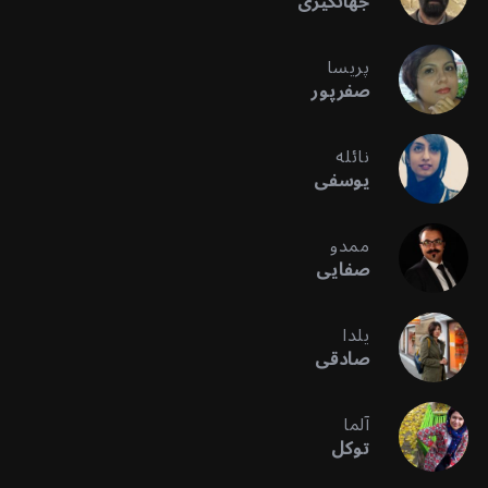
جهانگیری
پریسا
صفرپور
نائله
یوسفی
ممدو
صفایی
یلدا
صادقی
آلما
توکل