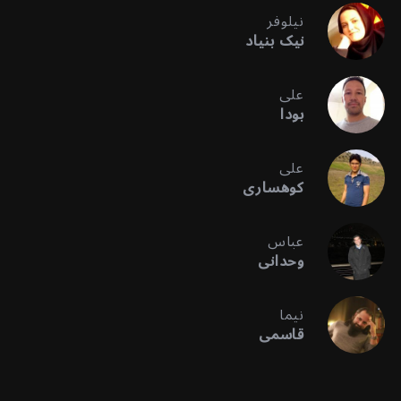
نیلوفر
نیک بنیاد
علی
بودا
علی
کوهساری
عباس
وحدانی
نیما
قاسمی