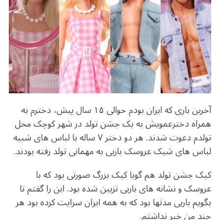
b
r
in
ra
A
o
m
p
o
p
k
آخرین باری که ایران بودم حوالی ۱۵ سال پیش، دخترم به
همراه دخترعمویش به یک جشن تولد در شهر کوچک محل
تولدم دعوت شدند. هر دو دختر ۷ ساله با لباس های شبیه
لباس های شیک عروسک باربی به مهمانی تولد رفته بودند.
کیک جشن تولد هم گویا کیک بزرگ صورتی بود که با
عروسک و نشانه های باربی تزیین شده بود. این را گفتم تا
بگویم باربی مدتها بود که به همه ایران سرایت کرده بود هر
چند من خبر نداشتم.