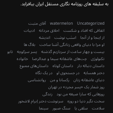
به سلیقه های روزنامه نگاری مستقل ایران بیافزاید.
Uncategorized
watermelon
آقای مثبت
اتفاقی که افتاد و شکست
اخلاق مردانه
ادبیات
از اینجا و از آنجا
اسنَپ نوشت
اندیشه
او مرا با دنیای واقعی زنانگی آشنا ساخت
بلاگ ها
بیست و چهار ساعت از سربازیم گذشته
پسر سرکوچه
تابو
تکنولوژی
چت‌های عاشقانه سیما و عبدالرضا
خانواده
داستان دنباله دار
داستان کوتاه
داستان‌های ممنوع
دختر همسایه
در جستجوی او
در یک نگاه
دنیای عاشقانه زنان
رکسانا و من
روانشناسی
روز شمار یک «پسر مجرد» در تهران
روزهایی که سارا صیغه من بود
زندگی
سخت نگیر دنیا دو روزه
سرنوشت دختر اِبرام لاشخور
سلامت
سلفی پا
سنگ صبور
سینما