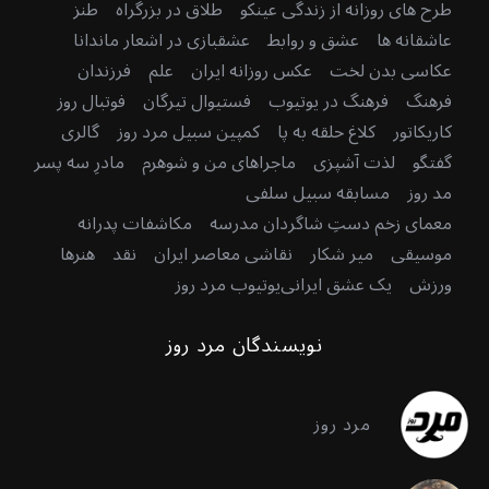
طرح های روزانه از زندگی عینکو
طلاق در بزرگراه
طنز
عاشقانه ها
عشق و روابط
عشقبازی در اشعار ماندانا
عکاسی بدن لخت
عکس روزانه ایران
علم
فرزندان
فرهنگ
فرهنگ در یوتیوب
فستیوال تیرگان
فوتبال روز
کاریکاتور
کلاغ حلقه به پا
کمپین سبیل مرد روز
گالری
گفتگو
لذت آشپزی
ماجراهای من و شوهرم
مادرِ سه پسر
مد روز
مسابقه سبیل سلفی
معمای زخم دستِ شاگردان مدرسه
مکاشفات پدرانه
موسیقی
میر شکار
نقاشی معاصر ایران
نقد
هنرها
ورزش
یک عشق ایرانی
یوتیوب مرد روز
نویسندگان مرد روز
مرد روز