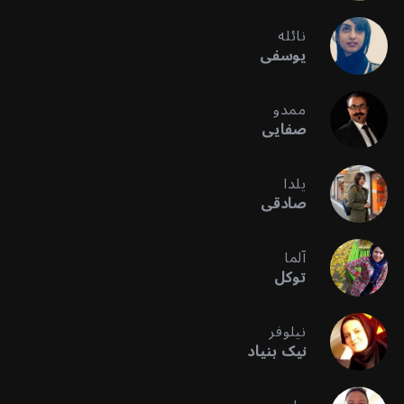
نائله
یوسفی
ممدو
صفایی
یلدا
صادقی
آلما
توکل
نیلوفر
نیک بنیاد