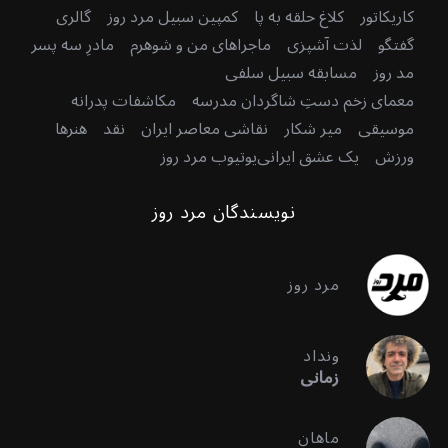
کاریکاتور
کلاغ حلقه به پا
کمپین سبیل مرد روز
گالری
گفتگو
لذت آشپزی
ماجراهای من و شوهرم
مادرِ سه پسر
مد روز
مسابقه سبیل سلفی
معمای زخم دستِ شاگردان مدرسه
مکاشفات پدرانه
S
موسیقی
میر شکار
نقاشی معاصر ایران
نقد
هنرها
e
ورزش
یک عشق ایرانی
یوتیوب مرد روز
a
r
c
نویسندگان مرد روز
h
f
o
مرد روز
r
:
ونداد
زمانی
ماهان