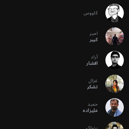
کاووس
امیر
کبیر
آراد
افشار
غزال
تشکر
حمید
علیزاده
پژواک