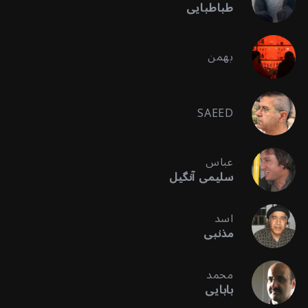
طباطبایی
بهمن
SAEED
عباس
سلیمی آنگیل
اسد
مذنبی
محمد
بابایی