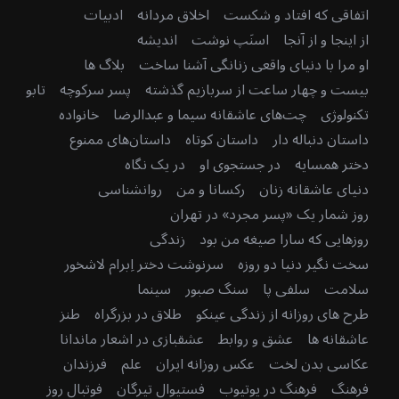
اتفاقی که افتاد و شکست
اخلاق مردانه
ادبیات
از اینجا و از آنجا
اسنَپ نوشت
اندیشه
او مرا با دنیای واقعی زنانگی آشنا ساخت
بلاگ ها
بیست و چهار ساعت از سربازیم گذشته
پسر سرکوچه
تابو
تکنولوژی
چت‌های عاشقانه سیما و عبدالرضا
خانواده
داستان دنباله دار
داستان کوتاه
داستان‌های ممنوع
دختر همسایه
در جستجوی او
در یک نگاه
دنیای عاشقانه زنان
رکسانا و من
روانشناسی
روز شمار یک «پسر مجرد» در تهران
روزهایی که سارا صیغه من بود
زندگی
سخت نگیر دنیا دو روزه
سرنوشت دختر اِبرام لاشخور
سلامت
سلفی پا
سنگ صبور
سینما
طرح های روزانه از زندگی عینکو
طلاق در بزرگراه
طنز
عاشقانه ها
عشق و روابط
عشقبازی در اشعار ماندانا
عکاسی بدن لخت
عکس روزانه ایران
علم
فرزندان
فرهنگ
فرهنگ در یوتیوب
فستیوال تیرگان
فوتبال روز