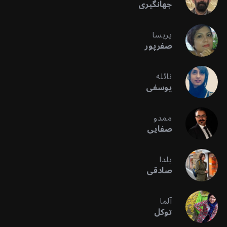
جهانگیری
پریسا
صفرپور
نائله
یوسفی
ممدو
صفایی
یلدا
صادقی
آلما
توکل