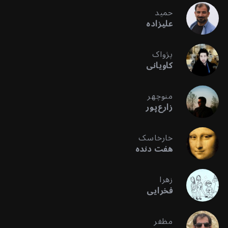
حمید
علیزاده
پژواک
کاویانی
منوچهر
زارع‌پور
خارخاسک
هفت دنده
زهرا
فخرایی
مظفر