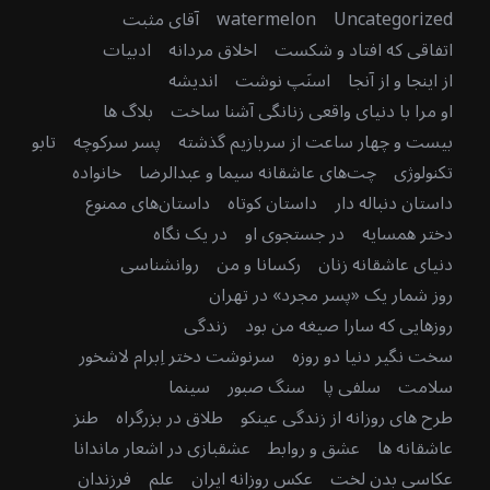
r
Uncategorized
watermelon
آقای مثبت
:
اتفاقی که افتاد و شکست
اخلاق مردانه
ادبیات
از اینجا و از آنجا
اسنَپ نوشت
اندیشه
او مرا با دنیای واقعی زنانگی آشنا ساخت
بلاگ ها
بیست و چهار ساعت از سربازیم گذشته
پسر سرکوچه
تابو
تکنولوژی
چت‌های عاشقانه سیما و عبدالرضا
خانواده
داستان دنباله دار
داستان کوتاه
داستان‌های ممنوع
دختر همسایه
در جستجوی او
در یک نگاه
دنیای عاشقانه زنان
رکسانا و من
روانشناسی
روز شمار یک «پسر مجرد» در تهران
روزهایی که سارا صیغه من بود
زندگی
سخت نگیر دنیا دو روزه
سرنوشت دختر اِبرام لاشخور
سلامت
سلفی پا
سنگ صبور
سینما
طرح های روزانه از زندگی عینکو
طلاق در بزرگراه
طنز
عاشقانه ها
عشق و روابط
عشقبازی در اشعار ماندانا
عکاسی بدن لخت
عکس روزانه ایران
علم
فرزندان