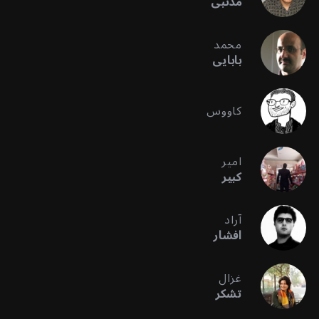
مذنبی
محمد
بابایی
کاووس
امیر
کبیر
آراد
افشار
غزال
تشکر