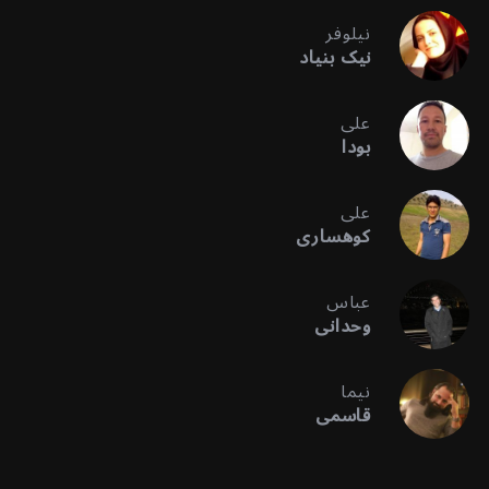
نیلوفر
نیک بنیاد
علی
بودا
علی
کوهساری
عباس
وحدانی
نیما
قاسمی