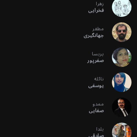
زهرا
فخرایی
مظفر
جهانگیری
پریسا
صفرپور
نائله
یوسفی
ممدو
صفایی
یلدا
صادقی