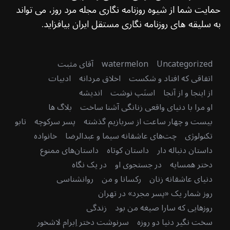
حمایت شما از شیوه روزنامه نگاری مجله مرد روز، می تواند
به سلیقه های روزنامه نگاری مستقل ایران بیافزاید.
Uncategorized
watermelon
آقای مثبت
اتفاقی که افتاد و شکست
اخلاق مردانه
ادبیات
از اینجا و از آنجا
اسنَپ نوشت
اندیشه
او مرا با دنیای واقعی زنانگی آشنا ساخت
بلاگ ها
بیست و چهار ساعت از سربازیم گذشته
پسر سرکوچه
تابو
تکنولوژی
چت‌های عاشقانه سیما و عبدالرضا
خانواده
داستان دنباله دار
داستان کوتاه
داستان‌های ممنوع
دختر همسایه
در جستجوی او
در یک نگاه
دنیای عاشقانه زنان
رکسانا و من
روانشناسی
روز شمار یک «پسر مجرد» در تهران
روزهایی که سارا صیغه من بود
زندگی
سخت نگیر دنیا دو روزه
سرنوشت دختر اِبرام لاشخور