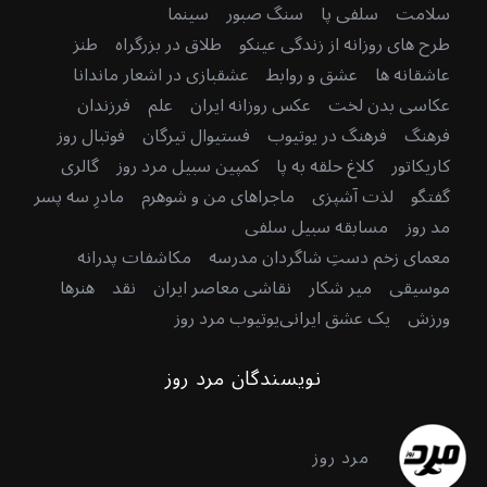
سلامت
سلفی پا
سنگ صبور
سینما
طرح های روزانه از زندگی عینکو
طلاق در بزرگراه
طنز
عاشقانه ها
عشق و روابط
عشقبازی در اشعار ماندانا
عکاسی بدن لخت
عکس روزانه ایران
علم
فرزندان
فرهنگ
فرهنگ در یوتیوب
فستیوال تیرگان
فوتبال روز
کاریکاتور
کلاغ حلقه به پا
کمپین سبیل مرد روز
گالری
گفتگو
لذت آشپزی
ماجراهای من و شوهرم
مادرِ سه پسر
مد روز
مسابقه سبیل سلفی
معمای زخم دستِ شاگردان مدرسه
مکاشفات پدرانه
موسیقی
میر شکار
نقاشی معاصر ایران
نقد
هنرها
ورزش
یک عشق ایرانی
یوتیوب مرد روز
نویسندگان مرد روز
مرد روز