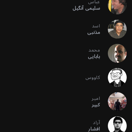
عباس
سلیمی آنگیل
اسد
مذنبی
محمد
بابایی
کاووس
امیر
کبیر
آراد
افشار