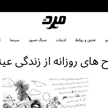
م
عشق و روابط
ادبیات
سنگ صبور
سینما
گ
 های روزانه از زندگی عین