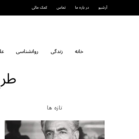
آرشیو
در باره ما
تماس
کمک مالی
خانه
زندگی
روانشناسی
عل
طرح
تازه ها