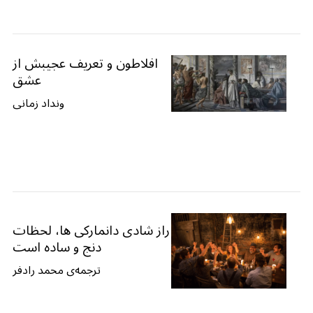
افلاطون و تعریف عجیبش از
عشق
ونداد زمانی
S
e
a
r
c
h
راز شادی دانمارکی ها، لحظات
f
دنج و ساده است
o
ترجمه‌ی محمد رادفر
r
: