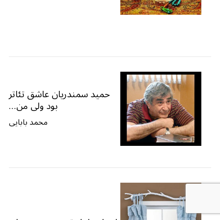
حمید سمندریان عاشق تئاتر
بود ولی من…
محمد بابایی