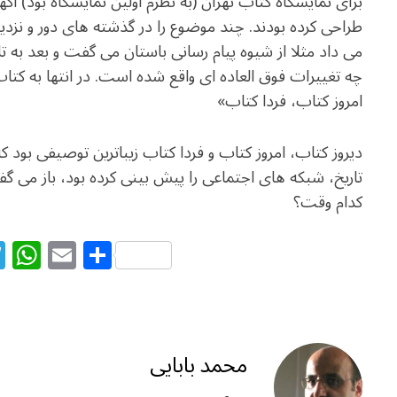
برای نمایشگاه کتاب تهران (به نظرم اولین نمایشگاه بود) آگه
طراحی کرده بودند. چند موضوع را در گذشته های دور و نزدی
می داد مثلا از شیوه پیام رسانی باستان می گفت و بعد به تل
چه تغییرات فوق العاده ای واقع شده است. در انتها به کتا
امروز کتاب، فردا کتاب»
دیروز کتاب، امروز کتاب و فردا کتاب زیباترین توصیفی بود که
تاریخ، شبکه های اجتماعی را پیش بینی کرده بود، باز می گف
کدام وقت؟
T
W
E
S
el
h
m
h
e
at
ai
ar
g
s
l
e
ra
A
محمد بابایی
m
p