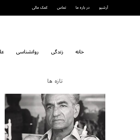
آرشیو
در باره ما
تماس
کمک مالی
خانه
زندگی
روانشناسی
عل
تازه ها