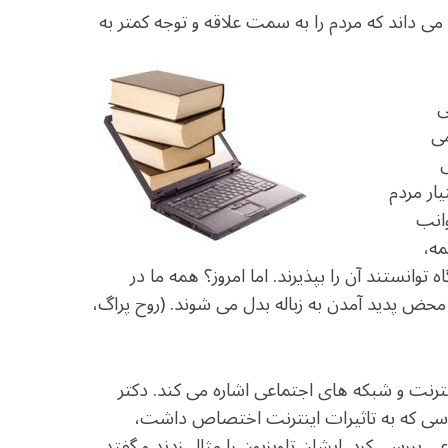
c
itt
at
ی می داند که مردم را به سمت علاقه و توجه کمتر به
e
e
ar
b
r
in
o
ی
o
می
ی
k
ار مردم
انب
مه،
 توانستند آن را بپذیرند. اما امروز؟ همه ما در
 محض پدید آمدن به زباله بدل می شوند. (روح پراگ،
ترنت و شبکه های اجتماعی اشاره می کند. دکتر
ی سی که به تاثیرات اینترنت اختصاص داشت،
ی بررسی کرد. ایشان تلویزیون را مثال زدند و گفتد