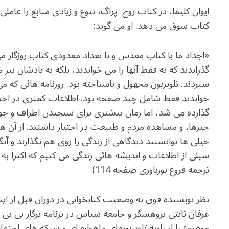
e
at
ai
ar
ایوان کلیما، در کتاب روح پراگ، تنوع و زیادی منابع را عامل
g
s
l
e
کتاب سوق می دهد. او می گوید:
ra
A
m
p
«اجداد ما با کتاب مقدس و با تعداد معدودی کتاب روزگار م
p
گذراندند که نه فقط آنها را می خواندند، بلکه به یادشان نیز 
سپردند. تلویزیون مجهول و ناشناخته بود. روزنامه هائی که م
خواندند فقط شامل چند صفحه بود. اطلاعات کمتری در اختی
گذارده می شد، اما زمان بیشتری برای سنجیدن اطراف و جو
چیزها، و مشاهده مردم و طبیعت در اختیار داشتند. از آن ه
خیلی ها توانستند دیدگاهی از زندگی را روی هم بگذارند و آنگاه
سیلی از اطلاعات و اندیشه هائی زندگی می کنیم که اکثرا به
ترجمه فروغ پوریاوری صفحه 114)
نظر نویسنده فوق به وضعیت کتابخوانی در دوران قبل از این
عرفان ثابتی پژوهشگر و جامعه شناس در برنامه پرگار بی ب
موضوع را از زاویه تلویزیونهای ماهواره ای و شبکه های اجتماع