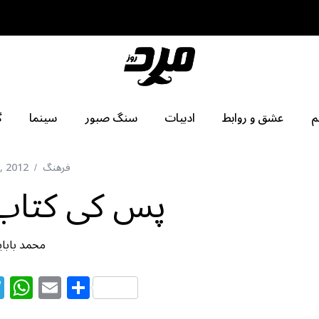
م
عشق و روابط
ادبیات
سنگ صبور
سینما
گ
فرهنگ
, 2012
پس کی کتاب 
محمد بابا
T
W
E
S
el
h
m
h