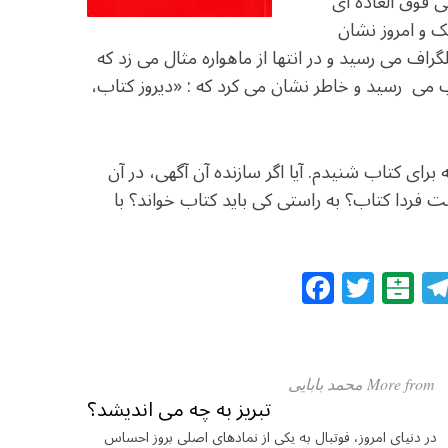
ی فوق العاده ای
ک و امروز نشان
گراف می رسید و در انتها از ماهواره مثال می زد که
ب می رسید و خاطر نشان می کرد که : «دیروز کتاب،
 برای کتاب شنیدم. آیا اگر سازنده آن آگهی، در آن
ت فردا کتاب؟ به راستی کی باید کتاب خواند؟ با
F
T
B
a
w
al
c
itt
at
e
e
ar
More from محمد بابایی
b
r
in
تبریز به چه می اندیشد؟
o
در دنیای امروز، فوتبال به یکی از نمادهای اصلی بروز احساس