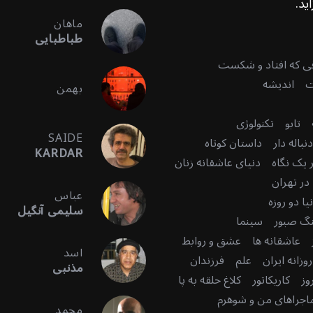
ید.
ماهان
طباطبایی
قی که افتاد و شکست
ت
اندیشه
بهمن
تابو
تکنولوژی
SAIDE
باله دار
داستان کوتاه
KARDAR
 یک نگاه
دنیای عاشقانه زنان
در تهران
عباس
ا دو روزه
سلیمی آنگیل
گ صبور
سینما
عاشقانه ها
عشق و روابط
اسد
زانه ایران
علم
فرزندان
مذنبی
وز
کاریکاتور
کلاغ حلقه به پا
اجراهای من و شوهرم
محمد