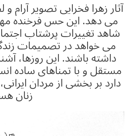
e
at
ai
ar
آثار زهرا فخرایی تصویر آرام و ل
g
s
l
e
می دهد. این حس فرخنده مه
ra
A
شاهد تغییرات پرشتاب اجتماع
m
p
p
می خواهد در تصمیمات زند
داشته باشند. این روزها، آشنا
مستقل و با تمناهای ساده انس
دارد بر بخشی از مردان ایرانی،
زنان هست