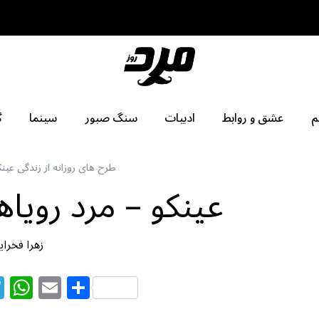
م
عشق و روابط
ادبیات
سنگ صبور
سینما
گ
طرح های روزانه از زندگی عینک
عینکو – مرد روی
زهرا فخرای
T
W
E
S
el
h
m
h