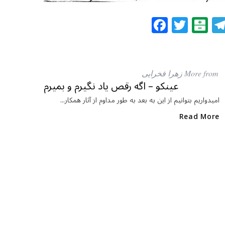
F
T
B
a
w
al
c
itt
at
e
e
ar
More from زهرا فخرایی
b
r
in
عینکو – اگه رقص یاد نگیرم و بمیرم
o
امیدواریم بتوانیم از این به بعد به طور مداوم از آثار همکار...
o
Read More
k