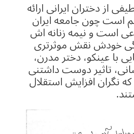
c
itt
at
طیفی از دختران ایرانی ارائه
e
e
ar
م است چون جامعه ایران
b
r
in
ی است و نیمه زنانه اش
o
o
گی خودش نقش موثرتری
k
یی با عینکو، دختر مدرن،
انی، تاثیر دوست داشتنی
 که نگران افزایش استقلال
ند.