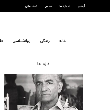
آرشیو
در باره ما
تماس
کمک مالی
خانه
زندگی
روانشناسی
عل
تازه ها