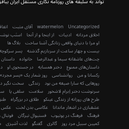
تواند به سلیقه های روزنامه نگاری مستقل ایران بیافزا
Uncategorized
watermelon
آقای مثبت
اتفا
اخلاق مردانه
ادبیات
از اینجا و از آنجا
اسنَپ نوش
او مرا با دنیای واقعی زنانگی آشنا ساخت
بلاگ ها
بیست و چهار ساعت از سربازیم گذشته
پسر سرکوچه
چت‌های عاشقانه سیما و عبدالرضا
خانواده
داستان دن
داستان‌های ممنوع
دختر همسایه
در جستجوی او
در
رکسانا و من
روانشناسی
روز شمار یک «پسر مجرد» 
روزهایی که سارا صیغه من بود
زندگی
سخت نگیر دنی
سرنوشت دختر اِبرام لاشخور
سلامت
سلفی پا
سن
طرح های روزانه از زندگی عینکو
طلاق در بزرگراه
طنز
عشقبازی در اشعار ماندانا
عکاسی بدن لخت
عکس رو
فرهنگ
فرهنگ در یوتیوب
فستیوال تیرگان
فوتبال ر
کمپین سبیل مرد روز
گالری
گفتگو
لذت آشپزی
م