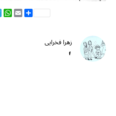
T
W
E
S
el
h
m
h
e
at
ai
ar
g
s
l
e
زهرا فخرایی
ra
A
m
p
p