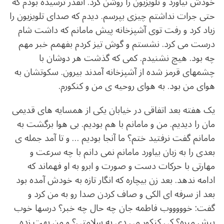
خودش نیاورد و تلویزیون را روشن کرد. آنقدر ترسیده بودم که
حتی جرات نداشتم چیزی بپرسم. دیدم که صدای تلویزیون را
زیاد کرد و رفت توی آشپزخانه پیش مامانم که داشت شام
درست می کرد. نشستم و گوش تیز کردم بفهمم خبر مهم
چه بود. هیچ نشنیدم. کمی که گذشت هر دوشان با
چشمهای قرمز شده از آشپزخانه آمدند بیرون. سکوتشان به
هوای من بود. به هوای روحیه ی من و کنکورم.
یک هفته بعد اتفاقی در خیابان یکی از همسایه های قدیمی
مان را دیدیم. من و مامانم با هم بودیم. بی هوا برگشت به
مامانم گفت نرفتید ختم؟ ما آنجا بودیم … و تا آمد جمله ی
بعدی را به زبان بیاورد مامانم نمی دانم با چه سرعت و
مهارتی با حرکات دست و صورت و ابرو به او فهماند که
ادامه ندهد. بعد زن بیچاره که انگار تازه به خودش آمده بود
بعد از سرفه ای الکی و صاف کردن صدا رو به من کرد و
گفت: خوووووب فاطمه جان چه حال چه خبر؟ درسها خوب
پیش میره؟ کی کنکور می دی به سلامتی؟ و من بهت زده