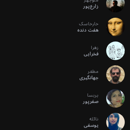
منوچهر
زارع‌پور
خارخاسک
هفت دنده
زهرا
فخرایی
مظفر
جهانگیری
پریسا
صفرپور
نائله
یوسفی