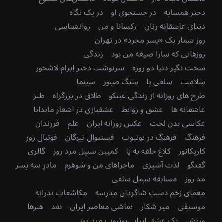
دختر همسایه
در جستجوی او
در یک نگاه
دنیای عاشقانه زنان
رکسانا و من
روانشناسی
روز شمار یک «پسر مجرد» در تهران
روزهایی که سارا صیغه من بود
زندگی
سخت نگیر دنیا دو روزه
سرنوشت دختر اِبرام لاشخور
سلامت
سلفی پا
سنگ صبور
سینما
طرح های روزانه از زندگی عینکو
طلاق در بزرگراه
طنز
عاشقانه ها
عشق و روابط
عشقبازی در اشعار ماندانا
عکاسی بدن لخت
عکس روزانه ایران
علم
فرزندان
فرهنگ
فرهنگ در یوتیوب
فستیوال تیرگان
فوتبال روز
کاریکاتور
کلاغ حلقه به پا
کمپین سبیل مرد روز
گالری
گفتگو
لذت آشپزی
ماجراهای من و شوهرم
مادرِ سه پسر
مد روز
مسابقه سبیل سلفی
معمای زخم دستِ شاگردان مدرسه
مکاشفات پدرانه
موسیقی
میر شکار
نقاشی معاصر ایران
نقد
هنرها
ورزش
یک عشق ایرانی
یوتیوب مرد روز