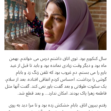
b
r
in
ra
A
o
m
p
o
p
k
سال کنکورم بود. توی اتاق داشتم درس می خواندم. بهمن
ماه بود و دیگر وقت زیادی نمانده بود و باید تا قبل از عید
بارم را می بستم. دم غروب بود که تلفن زنگ زد و بابام
گوشی را برداشت. احساس کردم اتفاقی افتاده. بعد از سلام،
یک سکوت طولانی و بعد گفت باور نمی کند. گفت آنها مثل
فاطمه زهرا پاک بودند. امکان ندارد… و بعد قطع شد.
رفتم بیرون اتاق. بابام خشکش زده بود و تا مرا دید به روی