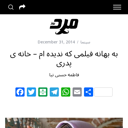
سینما
December 31, 2014
به بهانه فیلمی که ندیده ام – خانه ی
پدری
فاطمه حسنی نیا
F
T
B
T
W
E
S
a
w
al
el
h
m
h
c
itt
at
e
at
ai
ar
e
e
ar
g
s
l
e