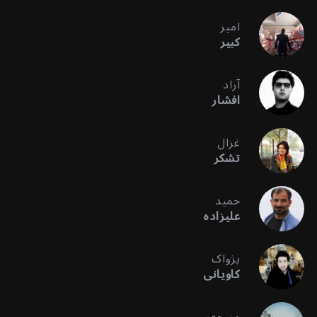
امیر
کبیر
آراد
افشار
غزال
تشکر
حمید
علیزاده
پژواک
کاویانی