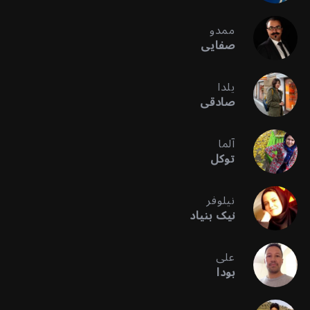
ممدو
صفایی
یلدا
صادقی
آلما
توکل
نیلوفر
نیک بنیاد
علی
بودا