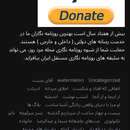
بیش از هفتاد سال است بهترین روزنامه نگاران ما در
خدمت رسانه های دولتی ( داخلی و خارجی ) هستند.
حمایت شما از شیوه روزنامه نگاری مجله مرد روز، می تواند
به سلیقه های روزنامه نگاری مستقل ایران بیافزاید.
Uncategorized
watermelon
آقای مثبت
اتفاقی که افتاد و شکست
اخلاق مردانه
ادبیات
از اینجا و از آنجا
اسنَپ نوشت
اندیشه
او مرا با دنیای واقعی زنانگی آشنا ساخت
بلاگ ها
بیست و چهار ساعت از سربازیم گذشته
پسر سرکوچه
تابو
تکنولوژی
چت‌های عاشقانه سیما و عبدالرضا
خانواده
داستان دنباله دار
داستان کوتاه
داستان‌های ممنوع