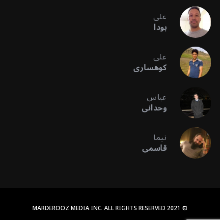
علی
بودا
علی
کوهساری
عباس
وحدانی
نیما
قاسمی
© 2021 MARDEROOZ MEDIA INC. ALL RIGHTS RESERVED