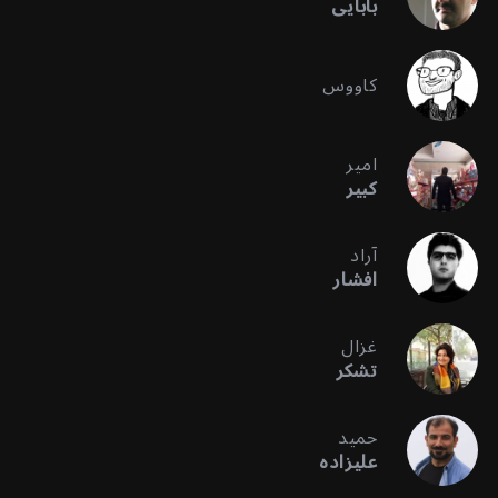
بابایی
کاووس
امیر
کبیر
آراد
افشار
غزال
تشکر
حمید
علیزاده