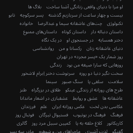
او مرا با دنیای واقعی زنانگی آشنا ساخت
بلاگ ها
بیست و چهار ساعت از سربازیم گذشته
پسر سرکوچه
تابو
تکنولوژی
چت‌های عاشقانه سیما و عبدالرضا
خانواده
داستان دنباله دار
داستان کوتاه
داستان‌های ممنوع
دختر همسایه
در جستجوی او
در یک نگاه
دنیای عاشقانه زنان
رکسانا و من
روانشناسی
روز شمار یک «پسر مجرد» در تهران
روزهایی که سارا صیغه من بود
زندگی
سخت نگیر دنیا دو روزه
سرنوشت دختر اِبرام لاشخور
سلامت
سلفی پا
سنگ صبور
سینما
طرح های روزانه از زندگی عینکو
طلاق در بزرگراه
طنز
عاشقانه ها
عشق و روابط
عشقبازی در اشعار ماندانا
عکاسی بدن لخت
عکس روزانه ایران
علم
فرزندان
فرهنگ
فرهنگ در یوتیوب
فستیوال تیرگان
فوتبال روز
کاریکاتور
کلاغ حلقه به پا
کمپین سبیل مرد روز
گالری
گفتگو
لذت آشپزی
ماجراهای من و شوهرم
مادرِ سه پسر