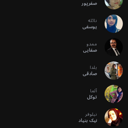
صفرپور
نائله
یوسفی
ممدو
صفایی
یلدا
صادقی
آلما
توکل
نیلوفر
نیک بنیاد