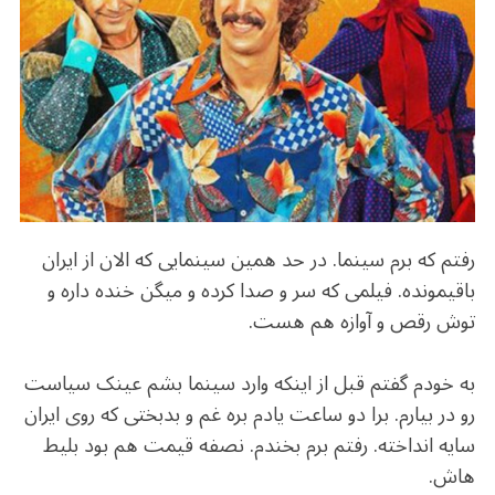
b
r
in
ra
A
o
m
p
o
p
k
رفتم که برم سینما. در حد همین سینمایی که الان از ایران
باقیمونده. فیلمی که سر و صدا کرده و میگن خنده داره و
توش رقص و آوازه هم هست.
به خودم گفتم قبل از اینکه وارد سینما بشم عینک سیاست
رو در بیارم. برا دو ساعت یادم بره غم و بدبختی که روی ایران
سایه انداخته. رفتم برم بخندم. نصفه قیمت هم بود بلیط
هاش.