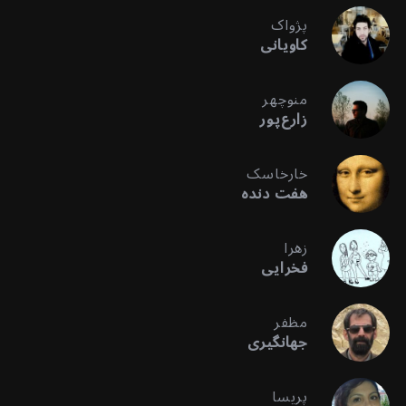
پژواک
کاویانی
منوچهر
زارع‌پور
خارخاسک
هفت دنده
زهرا
فخرایی
مظفر
جهانگیری
پریسا