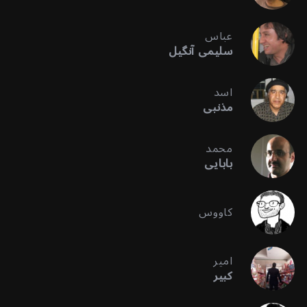
عباس
سلیمی آنگیل
اسد
مذنبی
محمد
بابایی
کاووس
امیر
کبیر