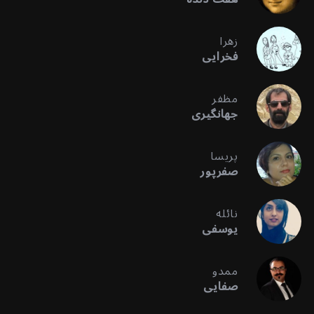
زهرا
فخرایی
مظفر
جهانگیری
پریسا
صفرپور
نائله
یوسفی
ممدو
صفایی