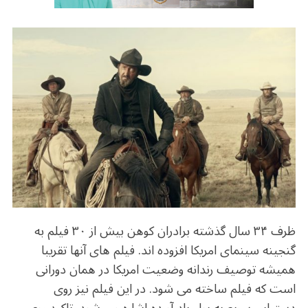
b
r
in
ra
A
o
m
p
o
p
k
ظرف ۳۴ سال گذشته برادران کوهن بیش از ۳۰ فیلم به
گنجینه سینمای امریکا افزوده اند. فیلم های آنها تقریبا
همیشه توصیف رندانه وضعیت امریکا در همان دورانی
است که فیلم ساخته می شود. در این فیلم نیز روی