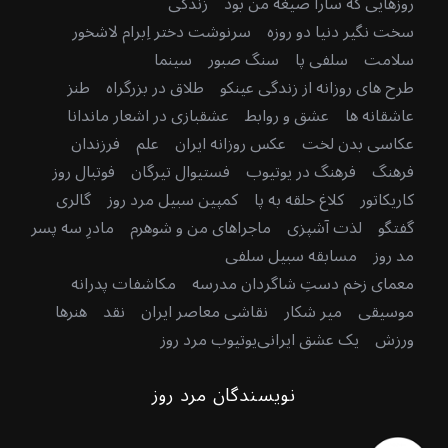
روزهایی که سارا صیغه من بود
زندگی
سخت نگیر دنیا دو روزه
سرنوشت دختر اِبرام لاشخور
سلامت
سلفی پا
سنگ صبور
سینما
طرح های روزانه از زندگی عینکو
طلاق در بزرگراه
طنز
عاشقانه ها
عشق و روابط
عشقبازی در اشعار ماندانا
عکاسی بدن لخت
عکس روزانه ایران
علم
فرزندان
فرهنگ
فرهنگ در یوتیوب
فستیوال تیرگان
فوتبال روز
کاریکاتور
کلاغ حلقه به پا
کمپین سبیل مرد روز
گالری
گفتگو
لذت آشپزی
ماجراهای من و شوهرم
مادرِ سه پسر
مد روز
مسابقه سبیل سلفی
معمای زخم دستِ شاگردان مدرسه
مکاشفات پدرانه
موسیقی
میر شکار
نقاشی معاصر ایران
نقد
هنرها
ورزش
یک عشق ایرانی
یوتیوب مرد روز
نویسندگان مرد روز