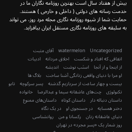
بیش از هفتاد سال است بهترین روزنامه نگاران ما در
خدمت رسانه های دولتی ( داخلی و خارجی ) هستند.
حمایت شما از شیوه روزنامه نگاری مجله مرد روز، می تواند
به سلیقه های روزنامه نگاری مستقل ایران بیافزاید.
Uncategorized
watermelon
آقای مثبت
اتفاقی که افتاد و شکست
اخلاق مردانه
ادبیات
از اینجا و از آنجا
اسنَپ نوشت
اندیشه
او مرا با دنیای واقعی زنانگی آشنا ساخت
بلاگ ها
بیست و چهار ساعت از سربازیم گذشته
پسر سرکوچه
تابو
تکنولوژی
چت‌های عاشقانه سیما و عبدالرضا
خانواده
داستان دنباله دار
داستان کوتاه
داستان‌های ممنوع
دختر همسایه
در جستجوی او
در یک نگاه
دنیای عاشقانه زنان
رکسانا و من
روانشناسی
روز شمار یک «پسر مجرد» در تهران