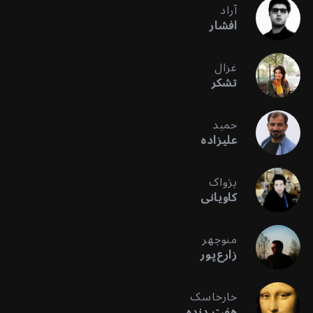
آراد
افشار
غزال
تشکر
حمید
علیزاده
پژواک
کاویانی
منوچهر
زارع‌پور
خارخاسک
هفت دنده