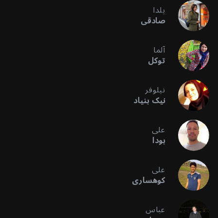
یلدا
صادقی
آلما
توکل
نیلوفر
نیک بنیاد
علی
بودا
علی
کوهساری
عباس