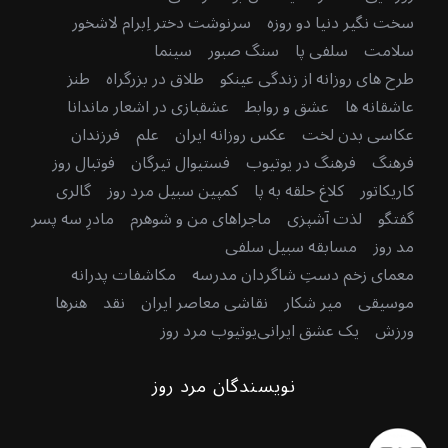
سخت نگیر دنیا دو روزه
سرنوشت دختر اِبرام لاشخور
سلامت
سلفی پا
سنگ صبور
سینما
طرح های روزانه از زندگی عینکو
طلاق در بزرگراه
طنز
عاشقانه ها
عشق و روابط
عشقبازی در اشعار ماندانا
عکاسی بدن لخت
عکس روزانه ایران
علم
فرزندان
فرهنگ
فرهنگ در یوتیوب
فستیوال تیرگان
فوتبال روز
کاریکاتور
کلاغ حلقه به پا
کمپین سبیل مرد روز
گالری
گفتگو
لذت آشپزی
ماجراهای من و شوهرم
مادرِ سه پسر
مد روز
مسابقه سبیل سلفی
معمای زخم دستِ شاگردان مدرسه
مکاشفات پدرانه
موسیقی
میر شکار
نقاشی معاصر ایران
نقد
هنرها
ورزش
یک عشق ایرانی
یوتیوب مرد روز
نویسندگان مرد روز