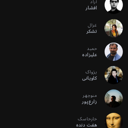
آراد
افشار
غزال
تشکر
حمید
علیزاده
پژواک
کاویانی
منوچهر
زارع‌پور
خارخاسک
هفت دنده