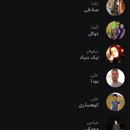
یلدا
صادقی
آلما
توکل
نیلوفر
نیک بنیاد
علی
بودا
علی
کوهساری
عباس
وحدانی