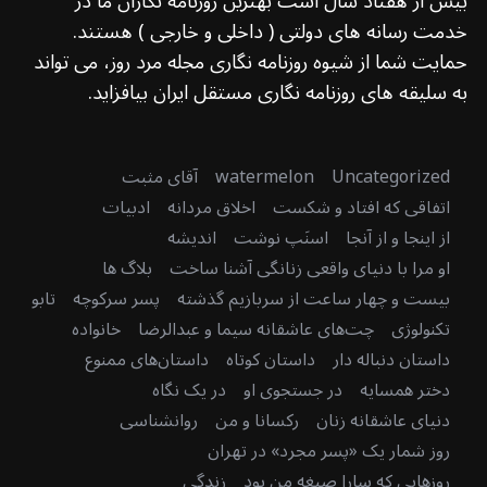
بیش از هفتاد سال است بهترین روزنامه نگاران ما در
خدمت رسانه های دولتی ( داخلی و خارجی ) هستند.
حمایت شما از شیوه روزنامه نگاری مجله مرد روز، می تواند
به سلیقه های روزنامه نگاری مستقل ایران بیافزاید.
S
Uncategorized
watermelon
آقای مثبت
e
اتفاقی که افتاد و شکست
اخلاق مردانه
ادبیات
a
از اینجا و از آنجا
اسنَپ نوشت
اندیشه
r
c
او مرا با دنیای واقعی زنانگی آشنا ساخت
بلاگ ها
h
بیست و چهار ساعت از سربازیم گذشته
پسر سرکوچه
تابو
f
تکنولوژی
چت‌های عاشقانه سیما و عبدالرضا
خانواده
o
داستان دنباله دار
داستان کوتاه
داستان‌های ممنوع
r
:
دختر همسایه
در جستجوی او
در یک نگاه
دنیای عاشقانه زنان
رکسانا و من
روانشناسی
روز شمار یک «پسر مجرد» در تهران
روزهایی که سارا صیغه من بود
زندگی