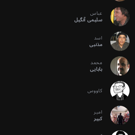
عباس
سلیمی آنگیل
اسد
مذنبی
محمد
بابایی
کاووس
امیر
کبیر