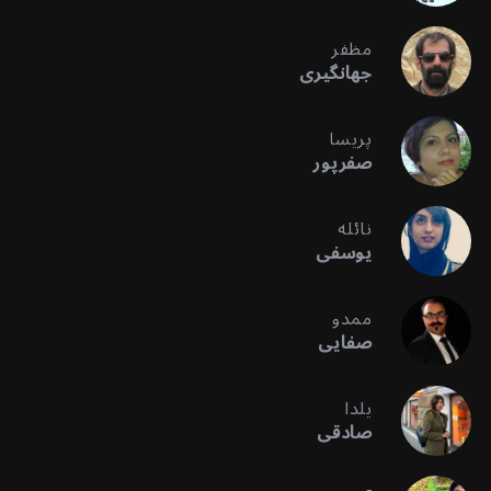
مظفر
جهانگیری
پریسا
صفرپور
نائله
یوسفی
ممدو
صفایی
یلدا
صادقی