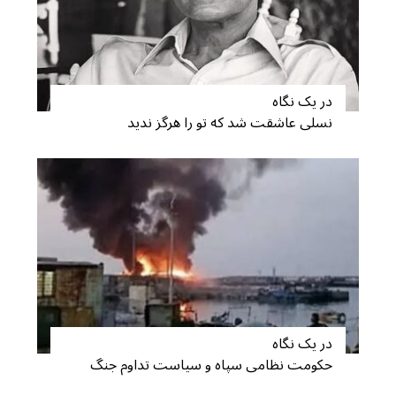
S
e
در یک نگاه
a
نسلی عاشقت شد که تو را هرگز ندید
r
c
h
f
o
r
:
در یک نگاه
حکومت نظامی سپاه و سیاست تداوم جنگ