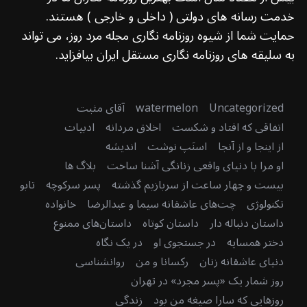
خدمت رسانه های دولتی ( داخلی و خارجی ) هستند.
حمایت شما از شیوه روزنامه نگاری مجله مرد روز، می تواند
به سلیقه های روزنامه نگاری مستقل ایران بیافزاید.
Uncategorized
watermelon
آقای مثبت
اتفاقی که افتاد و شکست
اخلاق مردانه
ادبیات
از اینجا و از آنجا
اسنَپ نوشت
اندیشه
او مرا با دنیای واقعی زنانگی آشنا ساخت
بلاگ ها
بیست و چهار ساعت از سربازیم گذشته
پسر سرکوچه
تابو
تکنولوژی
چت‌های عاشقانه سیما و عبدالرضا
خانواده
داستان دنباله دار
داستان کوتاه
داستان‌های ممنوع
دختر همسایه
در جستجوی او
در یک نگاه
دنیای عاشقانه زنان
رکسانا و من
روانشناسی
روز شمار یک «پسر مجرد» در تهران
روزهایی که سارا صیغه من بود
زندگی