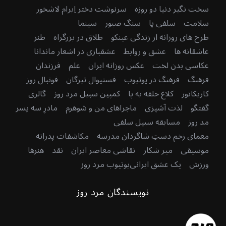
سخت نگیر دنیا دو روزه
سرنوشت دختر اِبرام لاشخور
سلامت
سلفی پا
سنگ صبور
سینما
طرح های روزانه از زندگی عینکو
طلاق در بزرگراه
طنز
عاشقانه ها
عشق و روابط
عشقبازی در اشعار ماندانا
عکاسی بدن لخت
عکس روزانه ایران
علم
فرزندان
فرهنگ
فرهنگ در یوتیوب
فستیوال تیرگان
فوتبال روز
کاریکاتور
کلاغ حلقه به پا
کمپین سبیل مرد روز
گالری
گفتگو
لذت آشپزی
ماجراهای من و شوهرم
مادرِ سه پسر
مد روز
مسابقه سبیل سلفی
معمای زخم دستِ شاگردان مدرسه
مکاشفات پدرانه
موسیقی
میر شکار
نقاشی معاصر ایران
نقد
هنرها
ورزش
یک عشق ایرانی
یوتیوب مرد روز
نویسندگان مرد روز