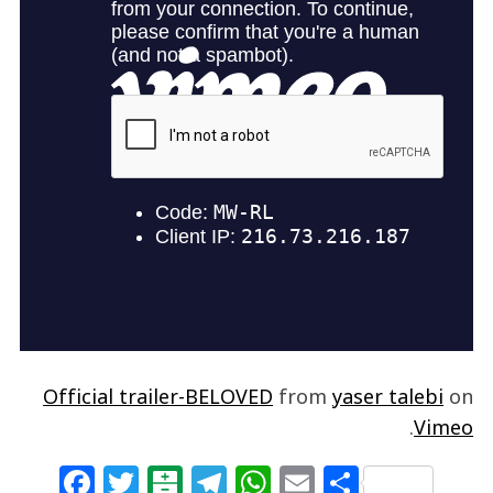
Official trailer-BELOVED
from
yaser talebi
on
.
Vimeo
F
T
B
T
W
E
S