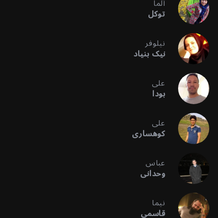
آلما
توکل
نیلوفر
نیک بنیاد
علی
بودا
علی
کوهساری
عباس
وحدانی
نیما
قاسمی