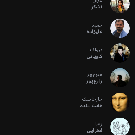
غزال
تشکر
حمید
علیزاده
پژواک
کاویانی
منوچهر
زارع‌پور
خارخاسک
هفت دنده
زهرا
فخرایی