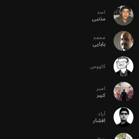
اسد
مذنبی
محمد
بابایی
کاووس
امیر
کبیر
آراد
افشار