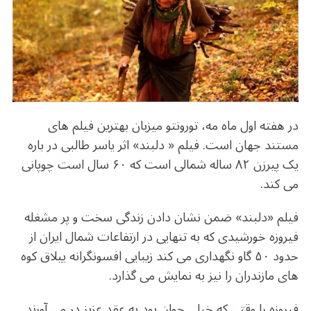
b
r
in
ra
A
o
m
p
o
p
k
در هفته اول ماه مه، تورونتو میزبان بهترین فیلم های
مستند جهان است. فیلم « دلبند» اثر یاسر طالبی در باره
یک پیرزن ۸۲ ساله شمالی است که ۶۰ سال است چوپانی
می کند.
فیلم «دلبند» ضمن نشان دادن زندگی سخت و پر مشغله
فیروزه خورشیدی که به تنهایی در ارتفاعات شمال ایران از
حدود ۵۰ گاو نگهداری می کند زیبایی افسونگرانه ییلاق کوه
های مازندران را نیز به نمایش می گذارد.
فیروزه را وقتی که خیلی جوان بود به عقد عزیز در می آورند