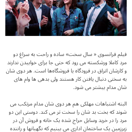
b
r
in
ra
A
o
m
p
o
p
k
فیلم فرانسوی « سال سخت» ساده و راحت به سراغ دو
مرد کاملا ورشکسته می رود که حتی جا برای خوابیدن ندارند
و کارشان اتراق در فرودگاه یا فروشگاه‌ها است. هر دوی شان
به سختی دنبال یافتن کار هستند ولی بدهی ها وام های
شان مدام بیشتر می شود.
البته اشتباهات مهلکی هم هر دوی شان مدام مرتکب می
شوند که بخت بد شان را سخت تر می کند. دوستی این دو
مرد را در خرید وسایل حراج شده یک خانه و فروش آن در
زیرزمین یک ساختمان اداری می بینیم که نگهبانها و راننده