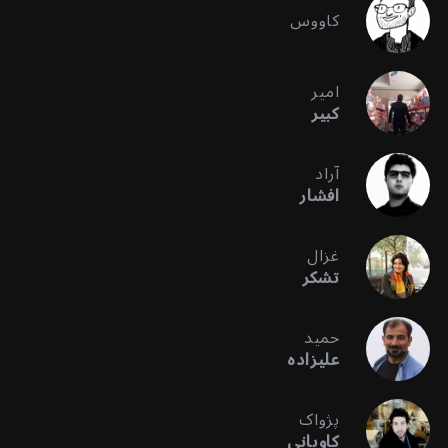
کاووس
امیر
کبیر
آراد
افشار
غزال
تشکر
حمید
علیزاده
پژواک
کاویانی