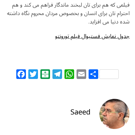
فیلمی که هم برای تان لبخند ماندگار فراهم می کند و هم
احترام تان برای انسان و بخصوص مردان محروم نگاه داشته
شده دنیا می افزاید.
جدول نمایش فستیوال فیلم تورونتو
F
T
B
T
W
E
S
a
w
al
el
h
m
h
c
itt
at
e
at
ai
ar
e
e
ar
g
s
l
e
b
r
in
ra
A
Saeed
o
m
p
o
p