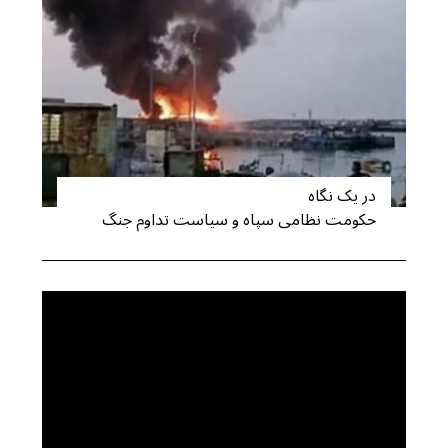
S
e
a
r
c
h
f
o
r
در یک نگاه
:
حکومت نظامی سپاه و سیاست تداوم جنگ