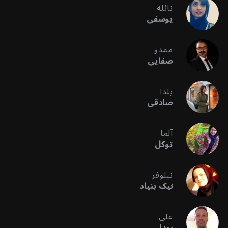
نائله
یوسفی
ممدو
صفایی
یلدا
صادقی
آلما
توکل
نیلوفر
نیک بنیاد
علی
بودا