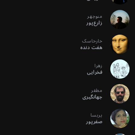
منوچهر
زارع‌پور
خارخاسک
هفت دنده
زهرا
فخرایی
مظفر
جهانگیری
پریسا
صفرپور