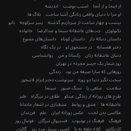
از اینجا و از آنجا
اسنَپ نوشت
اندیشه
او مرا با دنیای واقعی زنانگی آشنا ساخت
بلاگ ها
بیست و چهار ساعت از سربازیم گذشته
پسر سرکوچه
تابو
تکنولوژی
چت‌های عاشقانه سیما و عبدالرضا
خانواده
داستان دنباله دار
داستان کوتاه
داستان‌های ممنوع
دختر همسایه
در جستجوی او
در یک نگاه
دنیای عاشقانه زنان
رکسانا و من
روانشناسی
روز شمار یک «پسر مجرد» در تهران
روزهایی که سارا صیغه من بود
زندگی
سخت نگیر دنیا دو روزه
سرنوشت دختر اِبرام لاشخور
سلامت
سلفی پا
سنگ صبور
سینما
طرح های روزانه از زندگی عینکو
طلاق در بزرگراه
طنز
عاشقانه ها
عشق و روابط
عشقبازی در اشعار ماندانا
عکاسی بدن لخت
عکس روزانه ایران
علم
فرزندان
فرهنگ
فرهنگ در یوتیوب
فستیوال تیرگان
فوتبال روز
کاریکاتور
کلاغ حلقه به پا
کمپین سبیل مرد روز
گالری