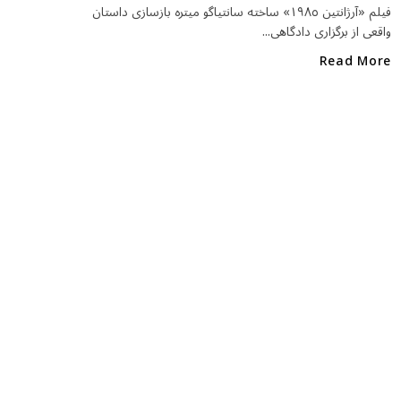
o
فيلم «آرژانتين ١٩٨٥» ساخته سانتياگو ميتره بازسازی داستان
واقعى از برگزارى دادگاهى...
k
Read More