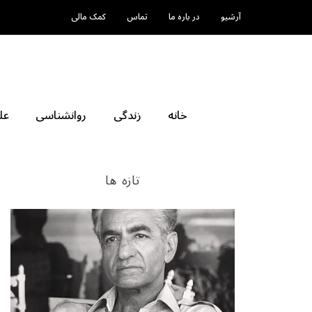
آرشیو
در باره ما
تماس
کمک مالی
خانه
زندگی
روانشناسی
عل
تازه ها