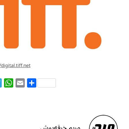
digital.tiff.net/
T
W
E
S
el
h
m
h
e
at
ai
ar
g
s
l
e
ra
A
m
p
مریم خرقه‌پوش