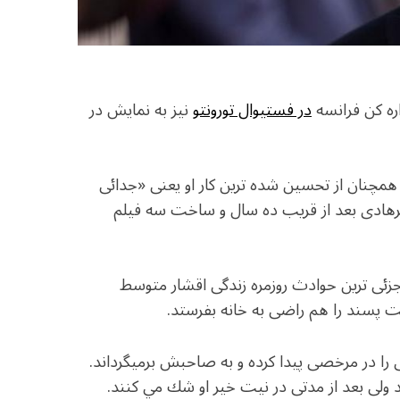
اره كن فرانسه
در فستیوال تورونتو
نیز به نمایش در
 همچنان از تحسين شده ترين كار او يعنى «جدائى
فرهادی بعد از قريب ده سال و ساخت سه فيلم
ز جزئى ترين حوادث روزمره زندگى اقشار متوسط
خت پسند را هم راضى به خانه بفرستد.
 را در مرخصى پيدا كرده و به صاحبش برميگرداند.
ند ولى بعد از مدتى در نيت خير او شك مي كنند.