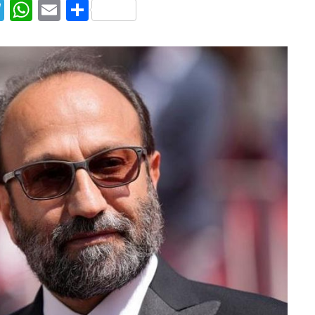
T
W
E
S
el
h
m
h
e
at
ai
ar
g
s
l
e
ra
A
m
p
p