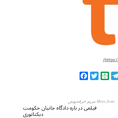
https://
F
T
B
a
w
al
c
itt
at
e
e
ar
More from مریم خرقه‌پوش
b
r
in
فیلمی در باره دادگاه جانیان حکومت
دیکتاتوری
o