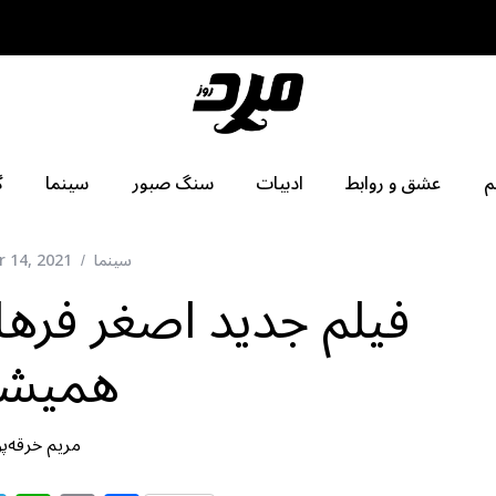
م
عشق و روابط
ادبیات
سنگ صبور
سینما
گ
سینما
 14, 2021
فیلم جدید اصغر فره
همیش
مریم خرقه‌