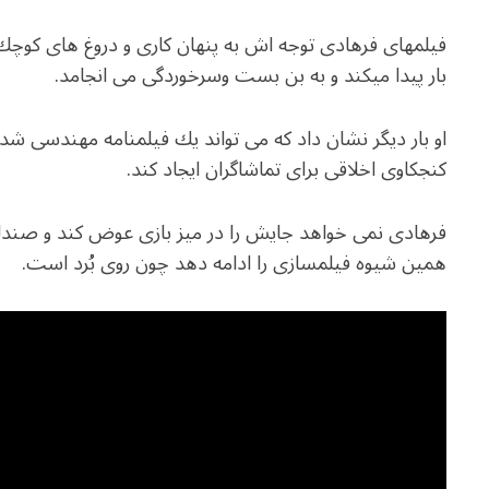
فیلمهای فرهادی توجه اش به پنهان كارى و دروغ هاى كوچك و
بار پيدا ميكند و به بن بست وسرخوردگى مى انجامد.
او بار دیگر نشان داد که می تواند يك فيلمنامه مهندسى شده 
کنجکاوی اخلاقی برای تماشاگران ایجاد کند.
فرهادى نمی خواهد جايش را در ميز بازى عوض كند و صندلى ب
همين شيوه فیلمسازی را ادامه دهد چون روى بُرد است.