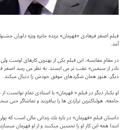
فيلم اصغر فرهادى «قهرمان» برنده جايزه ويژه داوران جشنو
آمد.
در مقام مقايسه، اين فيلم يكى از بهترين كارهاى اوست ولى
نادر از سیمین» عقب تر مى ايستد. به نظر می رسد اصغر 
ديگر، هنوز همان شگردهاى موفق خودش را دنبال ميكند.
او یکبار دیگر در فیلم « قهرمان» با استادی تمام توانست ا
جامعه، هولناكترين تراژدى ها را بيافريند و تماشاگر حتى س
داستان فیلم «قهرمان» در باره يك زندانى مالى است كه پولى
ابتدا همه اين كار او را تحسين ميكنند و از او قهرمان ميساز