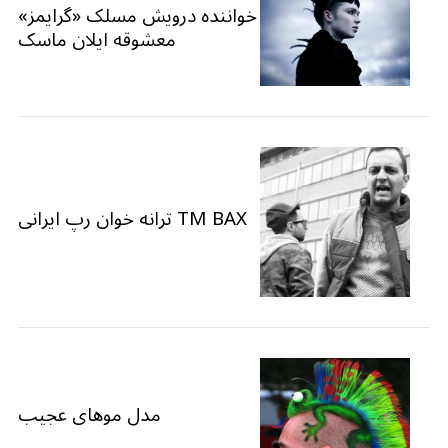
خواننده درویش مسلک «گرایمز»
معشوقه ایلان ماسک
TM BAX ترانه خوان رپ ایرانی
مدل موهای عجیب