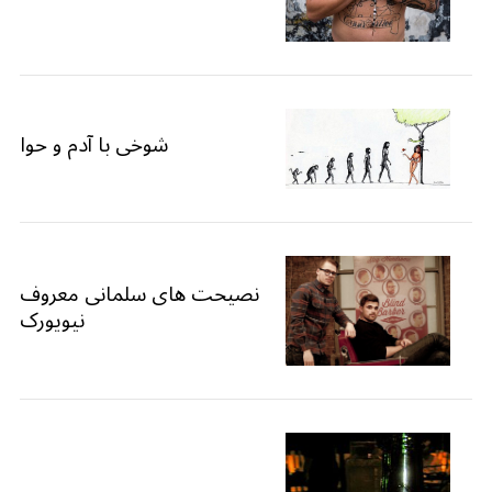
شوخی با آدم و حوا
S
e
a
نصیحت های سلمانی معروف
r
نیویورک
c
h
f
o
r
: