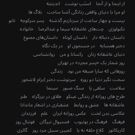
از اینجا و از آنجا
اسنَپ نوشت
اندیشه
او مرا با دنیای واقعی زنانگی آشنا ساخت
بلاگ ها
بیست و چهار ساعت از سربازیم گذشته
پسر سرکوچه
تابو
تکنولوژی
چت‌های عاشقانه سیما و عبدالرضا
خانواده
داستان دنباله دار
داستان کوتاه
داستان‌های ممنوع
دختر همسایه
در جستجوی او
در یک نگاه
دنیای عاشقانه زنان
رکسانا و من
روانشناسی
روز شمار یک «پسر مجرد» در تهران
روزهایی که سارا صیغه من بود
زندگی
سخت نگیر دنیا دو روزه
سرنوشت دختر اِبرام لاشخور
سلامت
سلفی پا
سنگ صبور
سینما
طرح های روزانه از زندگی عینکو
طلاق در بزرگراه
طنز
عاشقانه ها
عشق و روابط
عشقبازی در اشعار ماندانا
عکاسی بدن لخت
عکس روزانه ایران
علم
فرزندان
فرهنگ
فرهنگ در یوتیوب
فستیوال تیرگان
فوتبال روز
کاریکاتور
کلاغ حلقه به پا
کمپین سبیل مرد روز
گالری