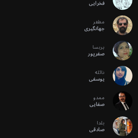
فخرایی
مظفر
جهانگیری
پریسا
صفرپور
نائله
یوسفی
ممدو
صفایی
یلدا
صادقی