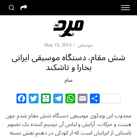
موسیقی
May 15, 2013
شش مقام، دستگاه موسیقی ایرانی
بخارا و تاشکند
سام
F
T
B
T
W
E
S
a
w
al
el
h
m
h
c
itt
at
e
at
ai
ar
مجذوب این ویدئوی موسیقی دستگاه شش مقام شدم چون
e
e
ar
g
s
l
e
هیبت و حرکات، آرایش و لباس آن ترسیم کننده یک تصویر
باستانی از ایرانیان است که از کودکی در ذهنم نقش بسته