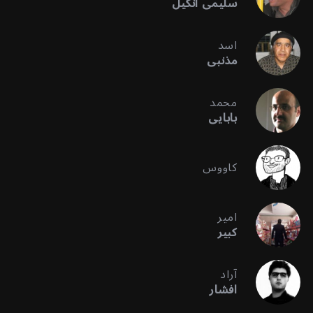
سلیمی آنگیل
اسد
مذنبی
محمد
بابایی
کاووس
امیر
کبیر
آراد
افشار