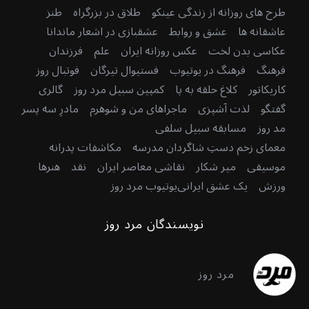
طرح های روزانه از زندگی عینکو
طلاق در بزرگراه
طنز
عاشقانه ها
عشق و روابط
عشقبازی در اشعار ماندانا
عکاسی بدن لخت
عکس روزانه ایران
علم
فرزندان
فرهنگ
فرهنگ در یوتیوب
فستیوال تیرگان
فوتبال روز
کاریکاتور
کلاغ حلقه به پا
کمپین سبیل مرد روز
گالری
گفتگو
لذت آشپزی
ماجراهای من و شوهرم
مادرِ سه پسر
مد روز
مسابقه سبیل سلفی
معمای زخم دستِ شاگردان مدرسه
مکاشفات پدرانه
موسیقی
میر شکار
نقاشی معاصر ایران
نقد
هنرها
ورزش
یک عشق ایرانی
یوتیوب مرد روز
نویسندگان مرد روز
مرد روز