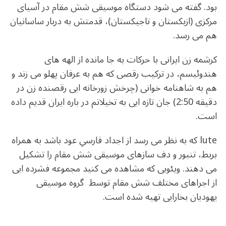
b
r
in
ra
A
بود. گفته می شود دستگاه موسیقی شش مقام در آسیای
o
m
p
مرکزی (ازبکستان و تاجیکستان)، قدمتش به دربار ساسانیان
o
p
هم می رسد.
k
کرشمه زن ایرانی با حرکات به جا مانده از الهه های
هندوئیسم، در ترکیب رقصی که هم به عرفان پهلو می زند و
هم به شاهنامه خوانی (چرخش زورخانه ایی رقصنده زن در
دقیقه 2:50) جان تازه ایی به تخیلاتم در باره ایران قدیم داده
است.
lute که به نظر می رسد از اجداد فارسیِ عود باشد به همراه
بربط، تنبور و دف سازهای موسیقی شش مقام را تشکیل
می دهند. ویئویی که مشاهده می کنید مجموعه فشرده ایی
از اجراهای مختلف شش مقام توسط گروه موسیقی
یهودیان بخارایی تهیه شده است.