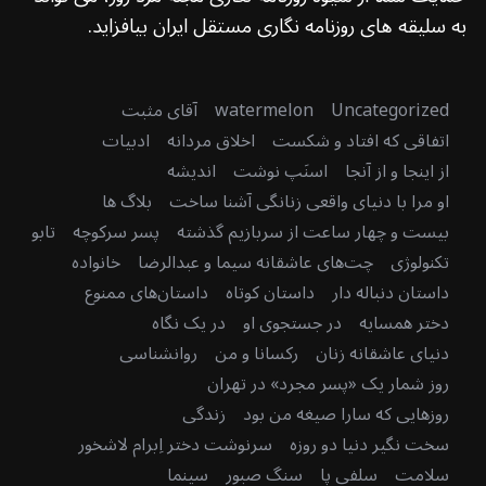
به سلیقه های روزنامه نگاری مستقل ایران بیافزاید.
Uncategorized
watermelon
آقای مثبت
اتفاقی که افتاد و شکست
اخلاق مردانه
ادبیات
از اینجا و از آنجا
اسنَپ نوشت
اندیشه
او مرا با دنیای واقعی زنانگی آشنا ساخت
بلاگ ها
بیست و چهار ساعت از سربازیم گذشته
پسر سرکوچه
تابو
تکنولوژی
چت‌های عاشقانه سیما و عبدالرضا
خانواده
داستان دنباله دار
داستان کوتاه
داستان‌های ممنوع
دختر همسایه
در جستجوی او
در یک نگاه
دنیای عاشقانه زنان
رکسانا و من
روانشناسی
روز شمار یک «پسر مجرد» در تهران
روزهایی که سارا صیغه من بود
زندگی
سخت نگیر دنیا دو روزه
سرنوشت دختر اِبرام لاشخور
سلامت
سلفی پا
سنگ صبور
سینما