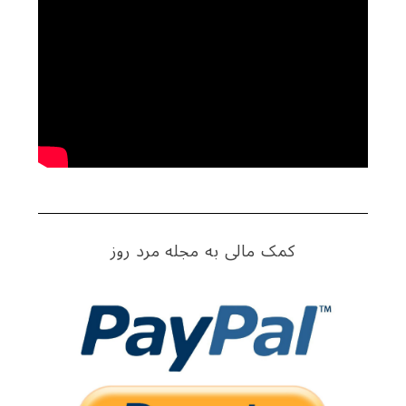
c
h
f
o
r
:
کمک مالی به مجله مرد روز