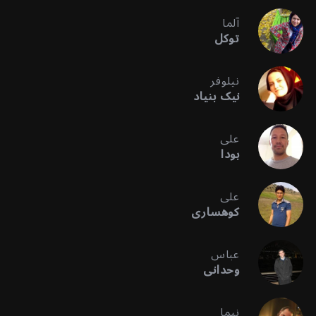
آلما
توکل
نیلوفر
نیک بنیاد
علی
بودا
علی
کوهساری
عباس
وحدانی
نیما