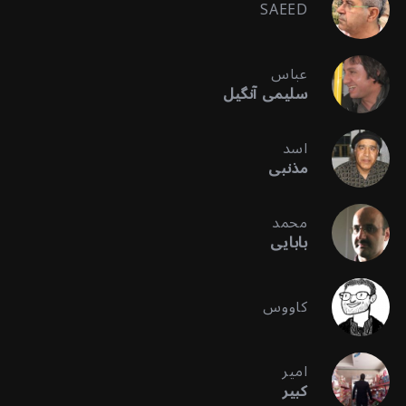
SAEED
عباس
سلیمی آنگیل
اسد
مذنبی
محمد
بابایی
کاووس
امیر
کبیر