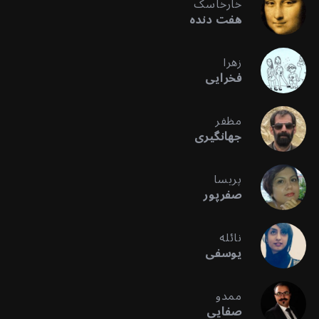
خارخاسک
هفت دنده
زهرا
فخرایی
مظفر
جهانگیری
پریسا
صفرپور
نائله
یوسفی
ممدو
صفایی