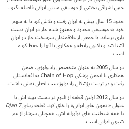
o
m
p
o
p
حسِ اشراقی بخشی از موسیقی سنتی ایرانی فاصله بگیرد.
k
حدود 15 سال پیش به ایران رفت و تلاش کرد تا به سهم
خود به موسیقی محدود و ممنوع شده جاز در ایران دست
یاری برساند. با جمعی از علاقمندان سرسخت جاز در ایران
آشنا شد و تاکنون رابطه و همکاری با آنها را حفظ کرده
است.
در سال 2005 به عنوان متخصص رادیولوزی، ضمن
همکاری با انجمن پزشکی
Chain of Hop
به افغانستان
رفت و در تربیت پزشکان رادیولوژیست افغان نقش داشت.
در سال 2012 اولین قطعه از آلبوم در دست تهیه اش با
عنوان « تمرین های ایرانی» را خلق کرد. قطعه زیبای
7 Djan
با همه شیطنت های نوآورانه اش، همچنان سرشار از غم
شیرین ایرانی است.