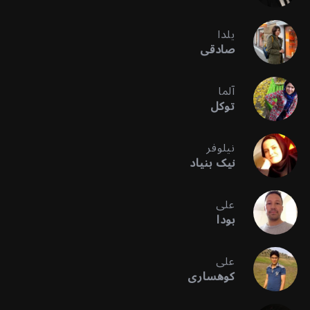
یلدا
صادقی
آلما
توکل
نیلوفر
نیک بنیاد
علی
بودا
علی
کوهساری