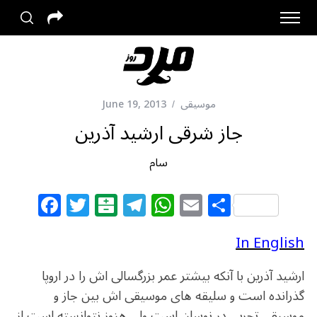
موسیقی
June 19, 2013
جاز شرقی ارشید آذرین
سام
F
T
B
T
W
E
S
a
w
al
el
h
m
h
c
itt
at
e
at
ai
ar
In English
e
e
ar
g
s
l
e
ارشید آذرین با آنکه بیشتر عمر بزرگسالی اش را در اروپا
b
r
in
ra
A
گذرانده است و سلیقه های موسیقی اش بین جاز و
موسیقی تجربی در نوسان است ولی هنوز نتوانسته است از