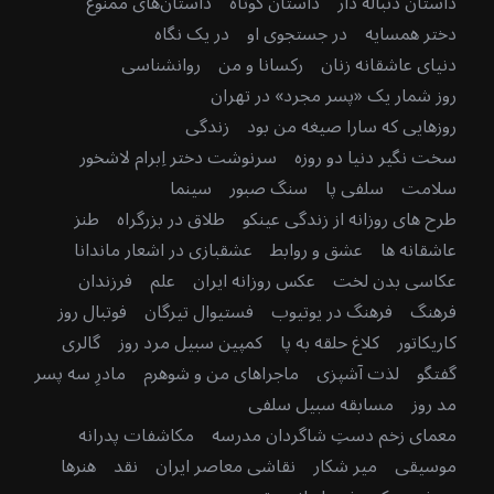
داستان دنباله دار
داستان کوتاه
داستان‌های ممنوع
دختر همسایه
در جستجوی او
در یک نگاه
دنیای عاشقانه زنان
رکسانا و من
روانشناسی
روز شمار یک «پسر مجرد» در تهران
روزهایی که سارا صیغه من بود
زندگی
سخت نگیر دنیا دو روزه
سرنوشت دختر اِبرام لاشخور
سلامت
سلفی پا
سنگ صبور
سینما
طرح های روزانه از زندگی عینکو
طلاق در بزرگراه
طنز
عاشقانه ها
عشق و روابط
عشقبازی در اشعار ماندانا
عکاسی بدن لخت
عکس روزانه ایران
علم
فرزندان
فرهنگ
فرهنگ در یوتیوب
فستیوال تیرگان
فوتبال روز
کاریکاتور
کلاغ حلقه به پا
کمپین سبیل مرد روز
گالری
گفتگو
لذت آشپزی
ماجراهای من و شوهرم
مادرِ سه پسر
مد روز
مسابقه سبیل سلفی
معمای زخم دستِ شاگردان مدرسه
مکاشفات پدرانه
موسیقی
میر شکار
نقاشی معاصر ایران
نقد
هنرها