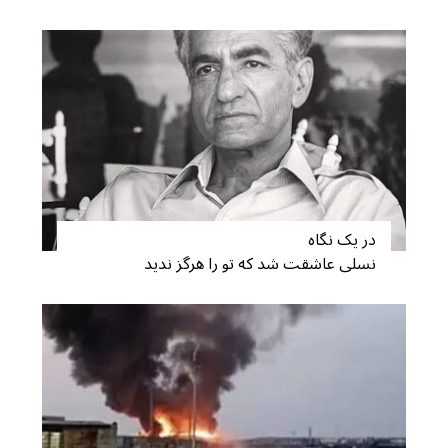
در یک نگاه
نسلی عاشقت شد که تو را هرگز ندید
S
e
a