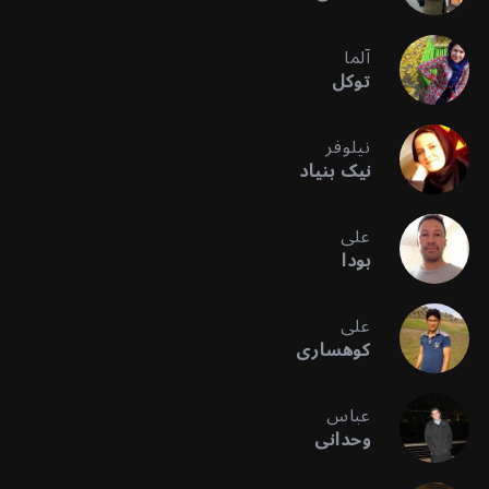
آلما
توکل
نیلوفر
نیک بنیاد
علی
بودا
علی
کوهساری
عباس
وحدانی