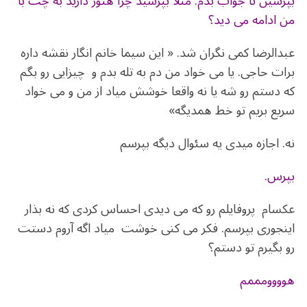
بپرسین تا جواب بدم. مثلا بپرسید چرا هنوز دارید به چت با
من ادامه می دید؟
عبدالرضا کمی نگران شد. « این سیما خانم انگار نقشه داره
برات حاجی. یا می خواد من دم به تله بدم و چیزایی رو بگم
که دستم رو شه یا نه واقعا خوشش میاد از من و می خواد
سریع بریم تو خط همدیگه»
نه. اجازه میدی یه سئوال دیگه بپرسم
بپرس.
عکسام پروفایلم رو که می دیدی احساس کردی که نه بذار
اینجوری بپرسم. فکر می کنی خوشت میاد اگه آروم دستت
رو بگیرم تو دستم؟
هوووومممم