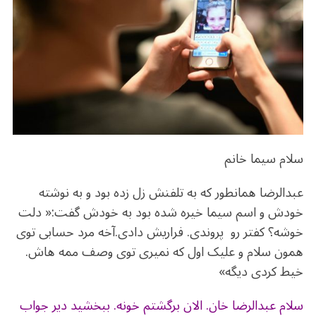
b
r
in
ra
A
o
m
p
o
p
k
سلام سیما خانم
عبدالرضا همانطور که به تلفنش زل زده بود و به نوشته
خودش و اسم سیما خیره شده بود به خودش گفت:« دلت
خوشه؟ کفتر رو پروندی. فراریش دادی.آخه مرد حسابی توی
همون سلام و علیک اول که نمیری توی وصف ممه هاش.
خیط کردی دیگه»
سلام عبدالرضا خان. الان برگشتم خونه. ببخشید دیر جواب