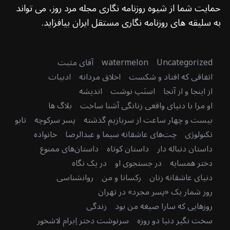
حمایت شما از شیوه روزنامه نگاری مجله مرد روز، می تواند
به سلیقه های روزنامه نگاری مستقل ایران بیافزاید.
Uncategorized
watermelon
آقای مثبت
اتفاقی که افتاد و شکست
اخلاق مردانه
ادبیات
از اینجا و از آنجا
اسنَپ نوشت
اندیشه
او مرا با دنیای واقعی زنانگی آشنا ساخت
بلاگ ها
بیست و چهار ساعت از سربازیم گذشته
پسر سرکوچه
تابو
تکنولوژی
چت‌های عاشقانه سیما و عبدالرضا
خانواده
داستان دنباله دار
داستان کوتاه
داستان‌های ممنوع
دختر همسایه
در جستجوی او
در یک نگاه
دنیای عاشقانه زنان
رکسانا و من
روانشناسی
روز شمار یک «پسر مجرد» در تهران
روزهایی که سارا صیغه من بود
زندگی
سخت نگیر دنیا دو روزه
سرنوشت دختر اِبرام لاشخور