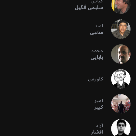
عباس
سلیمی آنگیل
اسد
مذنبی
محمد
بابایی
کاووس
امیر
کبیر
آراد
افشار