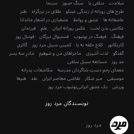
سلامت
سلفی پا
سنگ صبور
سینما
طرح های روزانه از زندگی عینکو
طلاق در بزرگراه
طنز
عاشقانه ها
عشق و روابط
عشقبازی در اشعار ماندانا
عکاسی بدن لخت
عکس روزانه ایران
علم
فرزندان
فرهنگ
فرهنگ در یوتیوب
فستیوال تیرگان
فوتبال روز
کاریکاتور
کلاغ حلقه به پا
کمپین سبیل مرد روز
گالری
گفتگو
لذت آشپزی
ماجراهای من و شوهرم
مادرِ سه پسر
مد روز
مسابقه سبیل سلفی
معمای زخم دستِ شاگردان مدرسه
مکاشفات پدرانه
موسیقی
میر شکار
نقاشی معاصر ایران
نقد
هنرها
ورزش
یک عشق ایرانی
یوتیوب مرد روز
نویسندگان مرد روز
مرد روز