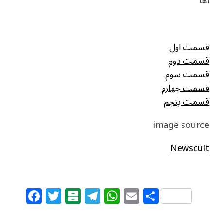
آها
قسمت اول
قسمت دوم
قسمت سوم
قسمت چهارم
قسمت پنجم
image source
Newscult
F
T
B
T
W
E
S
a
w
al
el
h
m
h