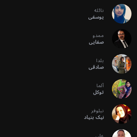
نائله
یوسفی
ممدو
صفایی
یلدا
صادقی
آلما
توکل
نیلوفر
نیک بنیاد
علی