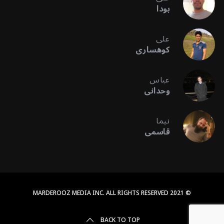
بودا
علی
کوهساری
عباس
وحدانی
نیما
قاسمی
© 2021 MARDEROOZ MEDIA INC. ALL RIGHTS RESERVED
BACK TO TOP