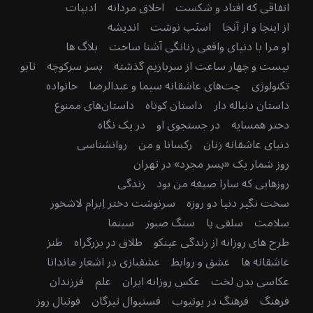
اتفاقی که افتاد و شکست
اخلاق مردانه
ادبیات
از اینجا و از آنجا
اسنَپ نوشت
اندیشه
او مرا با دنیای واقعی زنانگی آشنا ساخت
بلاگ ها
بیست و چهار ساعت از سربازیم گذشته
پسر سرکوچه
تابو
تکنولوژی
چت‌های عاشقانه سیما و عبدالرضا
خانواده
داستان دنباله دار
داستان کوتاه
داستان‌های ممنوع
دختر همسایه
در جستجوی او
در یک نگاه
دنیای عاشقانه زنان
رکسانا و من
روانشناسی
روز شمار یک «پسر مجرد» در تهران
روزهایی که سارا صیغه من بود
زندگی
سخت نگیر دنیا دو روزه
سرنوشت دختر اِبرام لاشخور
سلامت
سلفی پا
سنگ صبور
سینما
طرح های روزانه از زندگی عینکو
طلاق در بزرگراه
طنز
عاشقانه ها
عشق و روابط
عشقبازی در اشعار ماندانا
عکاسی بدن لخت
عکس روزانه ایران
علم
فرزندان
فرهنگ
فرهنگ در یوتیوب
فستیوال تیرگان
فوتبال روز