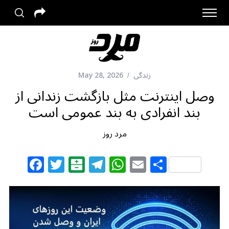
زندگی
May 28, 2026
وصل اینترنت مثل بازگشت زندانی از
بند انفرادی به بند عمومی است
مرد روز
F
T
B
T
W
E
S
a
w
al
el
h
m
h
c
itt
at
e
at
ai
ar
e
e
ar
g
s
l
e