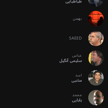
طباطبایی
بهمن
SAEED
عباس
سلیمی آنگیل
اسد
مذنبی
محمد
بابایی