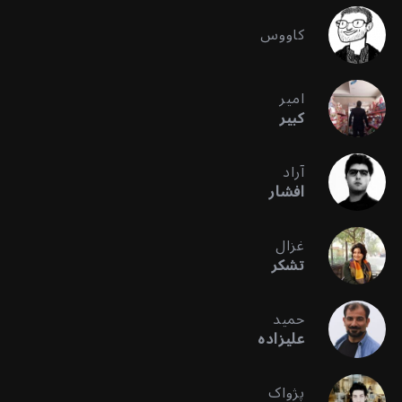
کاووس
امیر
کبیر
آراد
افشار
غزال
تشکر
حمید
علیزاده
پژواک