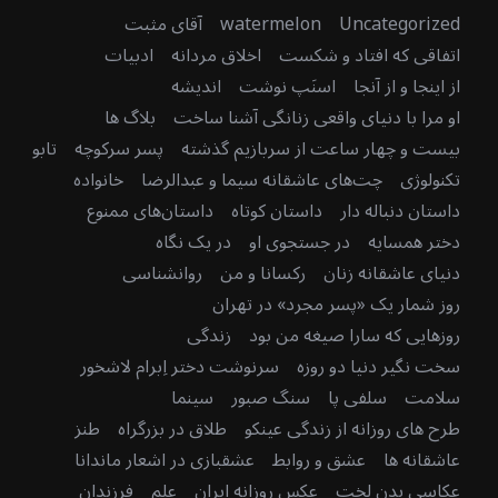
Uncategorized
watermelon
آقای مثبت
اتفاقی که افتاد و شکست
اخلاق مردانه
ادبیات
از اینجا و از آنجا
اسنَپ نوشت
اندیشه
او مرا با دنیای واقعی زنانگی آشنا ساخت
بلاگ ها
بیست و چهار ساعت از سربازیم گذشته
پسر سرکوچه
تابو
تکنولوژی
چت‌های عاشقانه سیما و عبدالرضا
خانواده
داستان دنباله دار
داستان کوتاه
داستان‌های ممنوع
دختر همسایه
در جستجوی او
در یک نگاه
دنیای عاشقانه زنان
رکسانا و من
روانشناسی
روز شمار یک «پسر مجرد» در تهران
روزهایی که سارا صیغه من بود
زندگی
سخت نگیر دنیا دو روزه
سرنوشت دختر اِبرام لاشخور
سلامت
سلفی پا
سنگ صبور
سینما
طرح های روزانه از زندگی عینکو
طلاق در بزرگراه
طنز
عاشقانه ها
عشق و روابط
عشقبازی در اشعار ماندانا
عکاسی بدن لخت
عکس روزانه ایران
علم
فرزندان