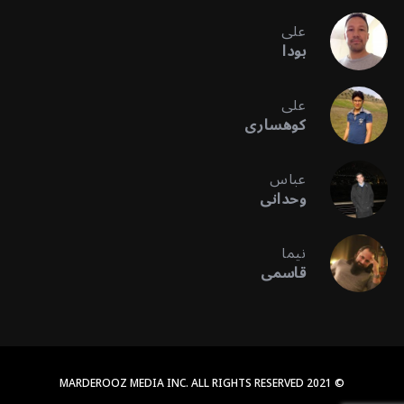
علی
بودا
علی
کوهساری
عباس
وحدانی
نیما
قاسمی
© 2021 MARDEROOZ MEDIA INC. ALL RIGHTS RESERVED