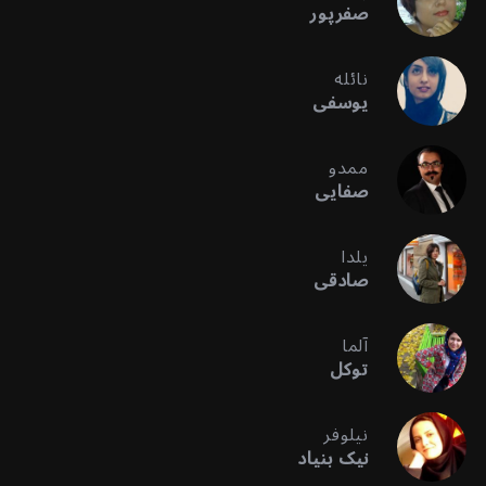
صفرپور
نائله
یوسفی
ممدو
صفایی
یلدا
صادقی
آلما
توکل
نیلوفر
نیک بنیاد