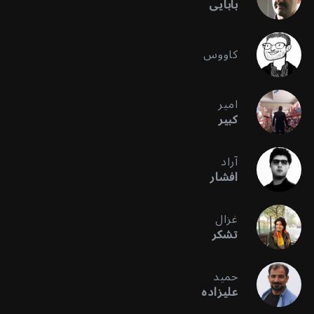
بابایی
کاووس
امیر
کبیر
آراد
افشار
غزال
تشکر
حمید
علیزاده