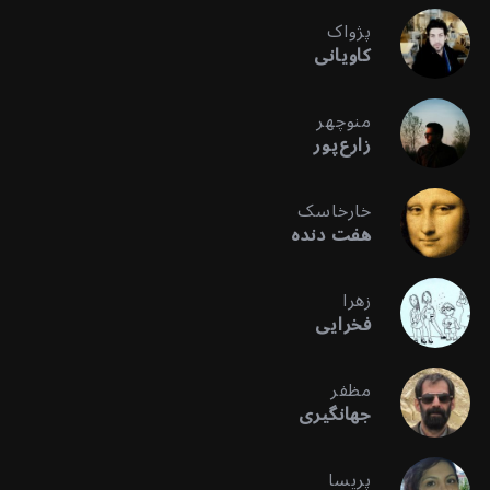
پژواک
کاویانی
منوچهر
زارع‌پور
خارخاسک
هفت دنده
زهرا
فخرایی
مظفر
جهانگیری
پریسا