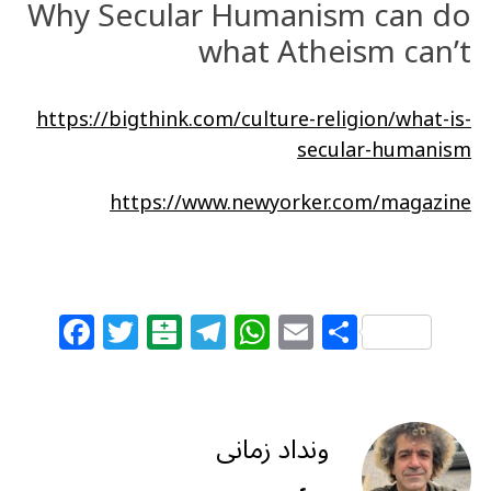
Why Secular Humanism can do
what Atheism can’t
https://bigthink.com/culture-religion/what-is-
secular-humanism
https://www.newyorker.com/magazine
F
T
B
T
W
E
S
a
w
al
el
h
m
h
c
itt
at
e
at
ai
ar
e
e
ar
g
s
l
e
ونداد زمانی
b
r
in
ra
A