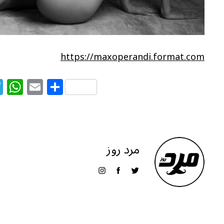
https://maxoperandi.format.com
T
W
E
S
el
h
m
h
e
at
ai
ar
g
s
l
e
ra
A
مرد روز
m
p
p