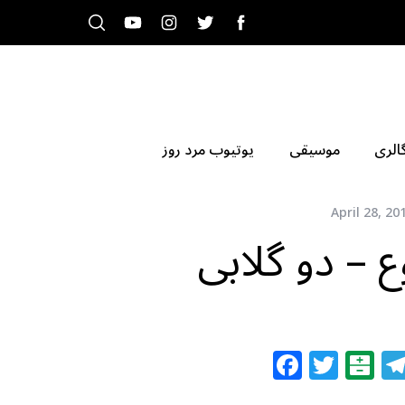
الری
موسیقی
یوتیوب مرد روز
April 28, 20
– دو گلابی
F
T
B
a
w
al