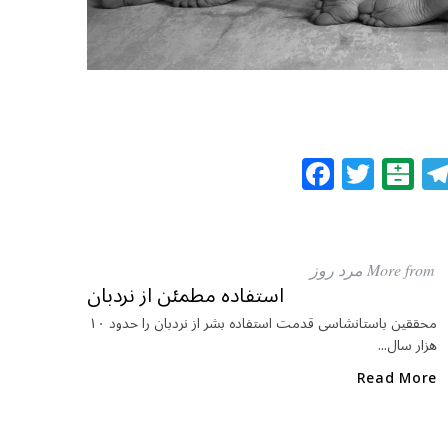
F
T
B
a
w
al
c
itt
at
e
e
ar
More from مرد روز
b
r
in
استفاده مطمئن از نردبان
o
محققین باستانشاسی قدمت استفاده بشر از نردبان را حدود ۱۰
هزار سال...
o
k
Read More