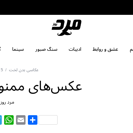
م
عشق و روابط
ادبیات
سنگ صبور
سینما
گ
عکاسی بدن لخت
15
عکس‌های ممنوع 
مرد روز
T
W
E
S
el
h
m
h