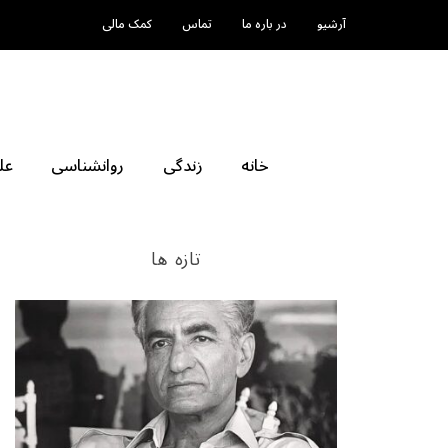
آرشیو
در باره ما
تماس
کمک مالی
خانه
زندگی
روانشناسی
عل
تازه ها