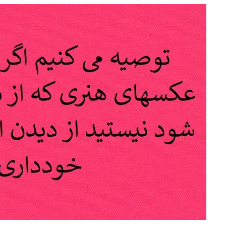
e
at
ai
ar
g
s
l
e
ra
A
m
p
p