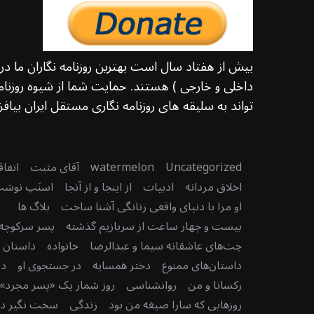
بیش از هفتاد سال است بهترین روزنامه نگاران ما د
داخلی و خارجی ) هستند. حمایت شما از شیوه روزنامه
تواند به سلیقه های روزنامه نگاری مستقل ایران بیافزا
Uncategorized
watermelon
آقای مثبت
اتفا
اخلاق مردانه
ادبیات
از اینجا و از آنجا
اسنَپ نوش
او مرا با دنیای واقعی زنانگی آشنا ساخت
بلاگ ها
بیست و چهار ساعت از سربازیم گذشته
پسر سرکوچه
چت‌های عاشقانه سیما و عبدالرضا
خانواده
داستان دن
داستان‌های ممنوع
دختر همسایه
در جستجوی او
در
رکسانا و من
روانشناسی
روز شمار یک «پسر مجرد» 
روزهایی که سارا صیغه من بود
زندگی
سخت نگیر دنی