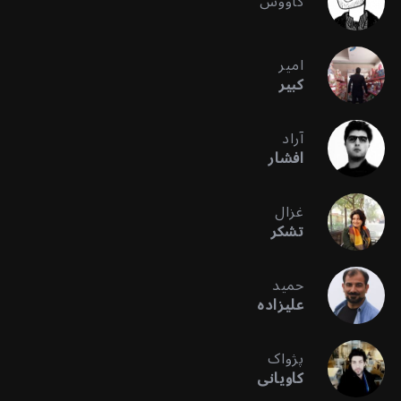
کاووس
امیر
کبیر
آراد
افشار
غزال
تشکر
حمید
علیزاده
پژواک
کاویانی