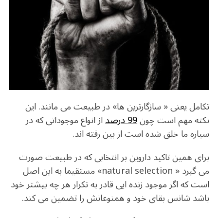
b
r
in
ra
A
o
m
p
o
p
k
تکامل یعنی « سازگارترین ها» در طبیعت می مانند. این
نکته مهم است چون
99 درصد
از انواع موجوداتی که در
سیاره ما خلق شده است از بین رفته اند.
برای همین تاکید داروین بر انتخابی که در طبیعت صورت
می گیرد « natural selection» مستقیما به این اصل
است که اگر موجود زنده ایی قادر به تکرار هر چه بیشتر خود
باشد شانس بقای خود و همنوعانش را تضمین می کند.