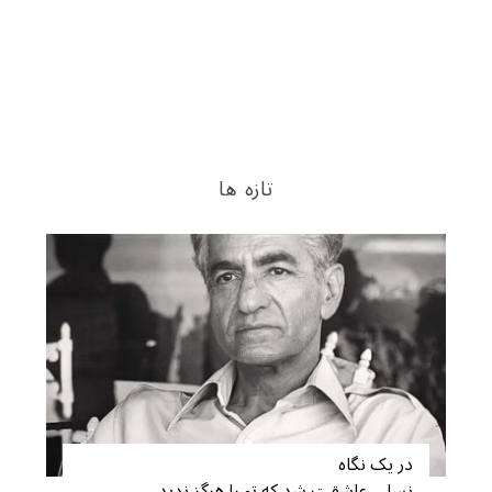
تازه ها
در یک نگاه
نسلی عاشقت شد که تو را هرگز ندید