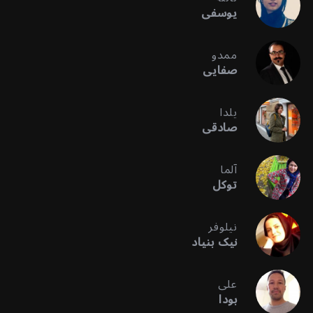
یوسفی
ممدو
صفایی
یلدا
صادقی
آلما
توکل
نیلوفر
نیک بنیاد
علی
بودا