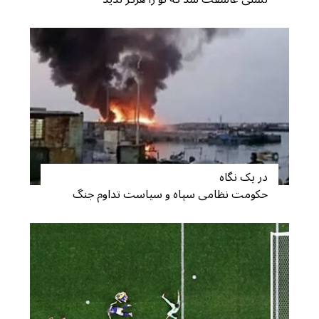
S
e
a
در یک نگاه
r
حکومت نظامی سپاه و سیاست تداوم جنگ
c
h
f
o
r
: