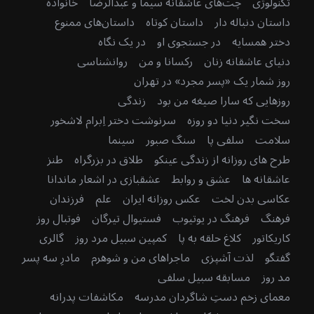
تکنولوژی
چت‌های عاشقانه سیما و عبدالرضا
خانواده
داستان دنباله دار
داستان کوتاه
داستان‌های ممنوع
دختر همسایه
در جستجوی او
در یک نگاه
دنیای عاشقانه زنان
رکسانا و من
روانشناسی
روز شمار یک «پسر مجرد» در تهران
روزهایی که سارا صیغه من بود
زندگی
سخت نگیر دنیا دو روزه
سرنوشت دختر اِبرام لاشخور
سلامت
سلفی پا
سنگ صبور
سینما
طرح های روزانه از زندگی عینکو
طلاق در بزرگراه
طنز
عاشقانه ها
عشق و روابط
عشقبازی در اشعار ماندانا
عکاسی بدن لخت
عکس روزانه ایران
علم
فرزندان
فرهنگ
فرهنگ در یوتیوب
فستیوال تیرگان
فوتبال روز
کاریکاتور
کلاغ حلقه به پا
کمپین سبیل مرد روز
گالری
گفتگو
لذت آشپزی
ماجراهای من و شوهرم
مادرِ سه پسر
مد روز
مسابقه سبیل سلفی
معمای زخم دستِ شاگردان مدرسه
مکاشفات پدرانه