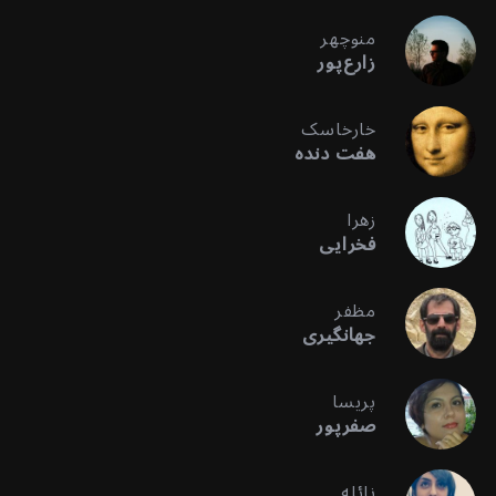
منوچهر
زارع‌پور
خارخاسک
هفت دنده
زهرا
فخرایی
مظفر
جهانگیری
پریسا
صفرپور
نائله