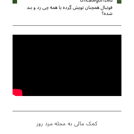
Uncategorized
فوتبال همچنان توپش گِرده یا همه چی زد و بند
شده؟
S
e
a
r
c
h
f
o
r
کمک مالی به مجله مرد روز
: