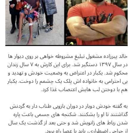
b
r
in
ra
A
o
m
p
o
p
k
خالد پیرزاده مشغول تبلیغ مشروطه خواهی بر روی دیوار ها
در سال ۱۳۹۷ دستگیر شد. برای این کارش به ۷ سال زندان
محکوم شد. یکبار در اعتراض به وضعیت خودش و تهدید و
بی احترامی به خانواده اش پلک یک چشمم را دوخت. یکبار
هم با دوختن لب هایش اعتصاب غذا کرد.
به گفته خودش دوبار در دوران بازویی طناب دار به گردنش
گذاشتند تا او را بشکنند. شکنجه های جسمی باعث پاره
شدن رباط های زانویش شد و حتی بعد از گذشت یک سال
از جراحی اضطراری، باید با عصا راه برود.