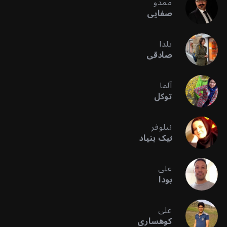
ممدو
صفایی
یلدا
صادقی
آلما
توکل
نیلوفر
نیک بنیاد
علی
بودا
علی
کوهساری