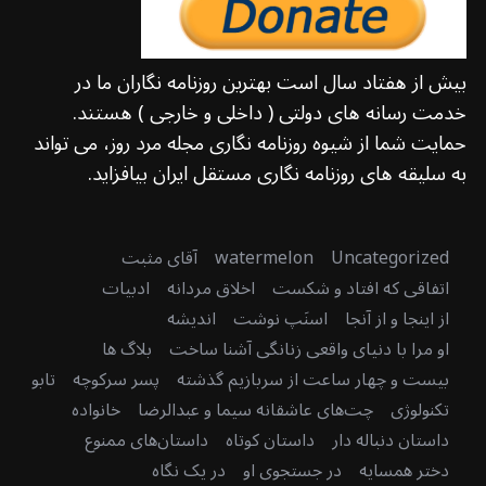
بیش از هفتاد سال است بهترین روزنامه نگاران ما در
خدمت رسانه های دولتی ( داخلی و خارجی ) هستند.
حمایت شما از شیوه روزنامه نگاری مجله مرد روز، می تواند
به سلیقه های روزنامه نگاری مستقل ایران بیافزاید.
Uncategorized
watermelon
آقای مثبت
اتفاقی که افتاد و شکست
اخلاق مردانه
ادبیات
از اینجا و از آنجا
اسنَپ نوشت
اندیشه
او مرا با دنیای واقعی زنانگی آشنا ساخت
بلاگ ها
بیست و چهار ساعت از سربازیم گذشته
پسر سرکوچه
تابو
تکنولوژی
چت‌های عاشقانه سیما و عبدالرضا
خانواده
داستان دنباله دار
داستان کوتاه
داستان‌های ممنوع
دختر همسایه
در جستجوی او
در یک نگاه