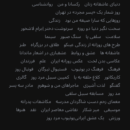
دنیای عاشقانه زنان
رکسانا و من
روانشناسی
روز شمار یک «پسر مجرد» در تهران
روزهایی که سارا صیغه من بود
زندگی
سخت نگیر دنیا دو روزه
سرنوشت دختر اِبرام لاشخور
سلامت
سلفی پا
سنگ صبور
سینما
طرح های روزانه از زندگی عینکو
طلاق در بزرگراه
طنز
عاشقانه ها
عشق و روابط
عشقبازی در اشعار ماندانا
عکاسی بدن لخت
عکس روزانه ایران
علم
فرزندان
فرهنگ
فرهنگ در یوتیوب
فستیوال تیرگان
فوتبال روز
کاریکاتور
کلاغ حلقه به پا
کمپین سبیل مرد روز
گالری
گفتگو
لذت آشپزی
ماجراهای من و شوهرم
مادرِ سه پسر
مد روز
مسابقه سبیل سلفی
معمای زخم دستِ شاگردان مدرسه
مکاشفات پدرانه
موسیقی
میر شکار
نقاشی معاصر ایران
نقد
هنرها
ورزش
یک عشق ایرانی
یوتیوب مرد روز