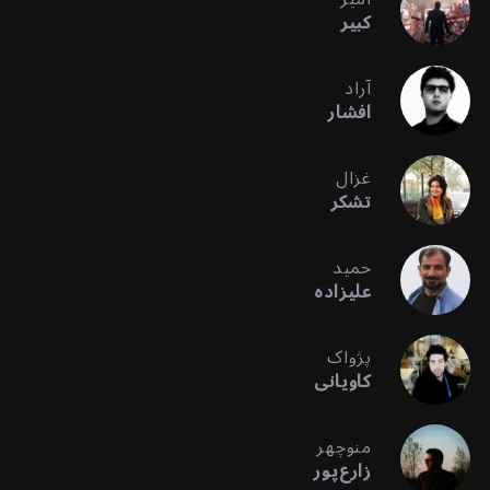
کبیر
آراد
افشار
غزال
تشکر
حمید
علیزاده
پژواک
کاویانی
منوچهر
زارع‌پور