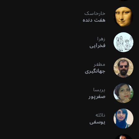
خارخاسک
هفت دنده
زهرا
فخرایی
مظفر
جهانگیری
پریسا
صفرپور
نائله
یوسفی