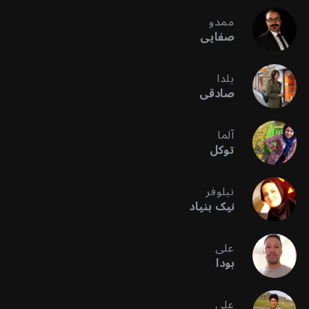
ممدو
صفایی
یلدا
صادقی
آلما
توکل
نیلوفر
نیک بنیاد
علی
بودا
علی