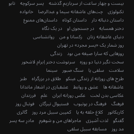
بیست و چهار ساعت از سربازیم گذشته
پسر سرکوچه
تابو
تکنولوژی
چت‌های عاشقانه سیما و عبدالرضا
خانواده
داستان دنباله دار
داستان کوتاه
داستان‌های ممنوع
دختر همسایه
در جستجوی او
در یک نگاه
دنیای عاشقانه زنان
رکسانا و من
روانشناسی
روز شمار یک «پسر مجرد» در تهران
روزهایی که سارا صیغه من بود
زندگی
سخت نگیر دنیا دو روزه
سرنوشت دختر اِبرام لاشخور
سلامت
سلفی پا
سنگ صبور
سینما
طرح های روزانه از زندگی عینکو
طلاق در بزرگراه
طنز
عاشقانه ها
عشق و روابط
عشقبازی در اشعار ماندانا
عکاسی بدن لخت
عکس روزانه ایران
علم
فرزندان
فرهنگ
فرهنگ در یوتیوب
فستیوال تیرگان
فوتبال روز
کاریکاتور
کلاغ حلقه به پا
کمپین سبیل مرد روز
گالری
گفتگو
لذت آشپزی
ماجراهای من و شوهرم
مادرِ سه پسر
مد روز
مسابقه سبیل سلفی