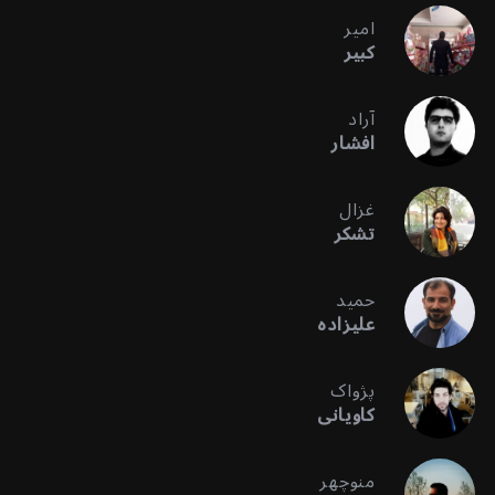
امیر
کبیر
آراد
افشار
غزال
تشکر
حمید
علیزاده
پژواک
کاویانی
منوچهر