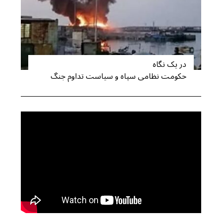
در یک نگاه
حکومت نظامی سپاه و سیاست تداوم جنگ
S
e
a
r
c
h
f
o
r
: