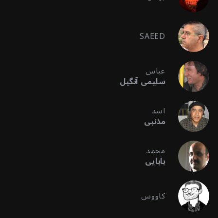
SAEED
عباس
سلیمی آنگیل
اسد
مذنبی
محمد
بابایی
کاووس