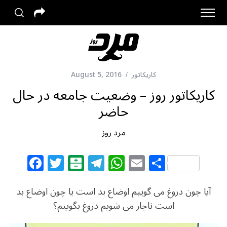
کاریکاتور
August 5, 2016
کاریکاتور روز – وضعيت جامعه در حال
حاضر
مرد روز
F
T
B
T
W
E
S
a
w
al
el
h
m
h
c
itt
at
e
at
ai
ar
آیا چون دروغ می گوییم اوضاع بد است یا چون اوضاع بد
e
e
ar
g
s
l
e
است ناچار می شویم دروغ بگوییم؟