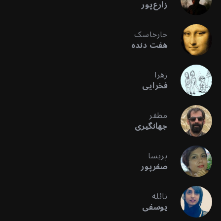
زارع‌پور
خارخاسک
هفت دنده
زهرا
فخرایی
مظفر
جهانگیری
پریسا
صفرپور
نائله
یوسفی