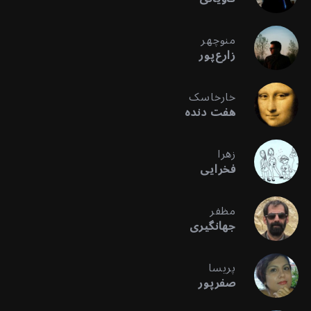
منوچهر
زارع‌پور
خارخاسک
هفت دنده
زهرا
فخرایی
مظفر
جهانگیری
پریسا
صفرپور