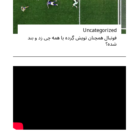
Uncategorized
فوتبال همچنان توپش گِرده یا همه چی زد و بند
شده؟
S
e
a
r
c
h
f
o