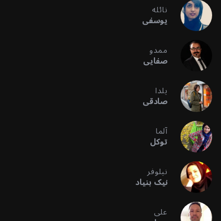
نائله
یوسفی
ممدو
صفایی
یلدا
صادقی
آلما
توکل
نیلوفر
نیک بنیاد
علی