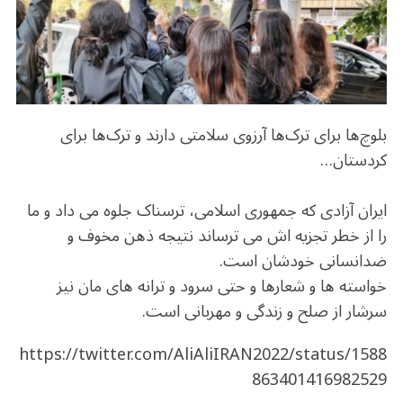
o
m
p
o
p
k
بلوچ‌ها برای ترک‌ها آرزوی سلامتی دارند و ترک‌ها برای
کردستان…
ایران آزادی که جمهوری اسلامی، ترسناک جلوه می داد و ما
را از خطر تجزیه اش می ترساند نتیجه ذهن مخوف و
ضدانسانی خودشان است.
خواسته ها و شعارها و حتی سرود و ترانه های مان نیز
سرشار از صلح و زندگی‌ و مهربانی است.
https://twitter.com/AliAliIRAN2022/status/1588
863401416982529