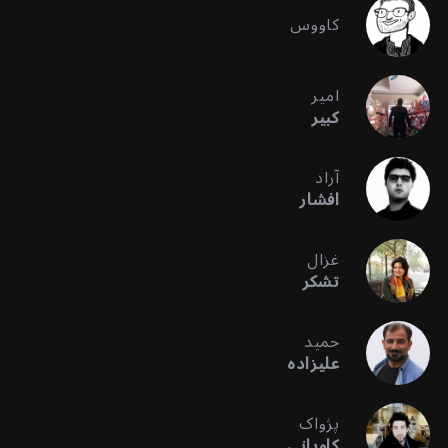
کاووس
امیر
کبیر
آراد
افشار
غزال
تشکر
حمید
علیزاده
پژواک
کاویانی