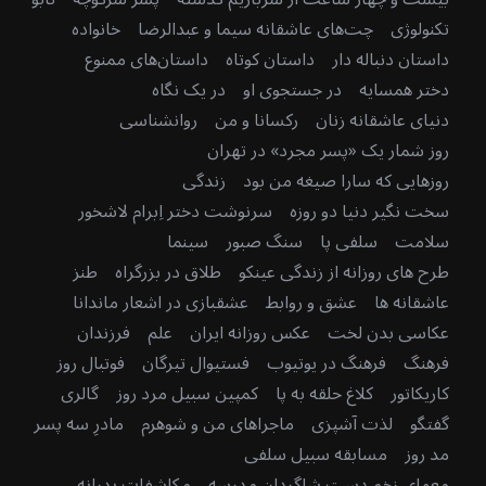
تکنولوژی
چت‌های عاشقانه سیما و عبدالرضا
خانواده
داستان دنباله دار
داستان کوتاه
داستان‌های ممنوع
دختر همسایه
در جستجوی او
در یک نگاه
دنیای عاشقانه زنان
رکسانا و من
روانشناسی
روز شمار یک «پسر مجرد» در تهران
روزهایی که سارا صیغه من بود
زندگی
سخت نگیر دنیا دو روزه
سرنوشت دختر اِبرام لاشخور
سلامت
سلفی پا
سنگ صبور
سینما
طرح های روزانه از زندگی عینکو
طلاق در بزرگراه
طنز
عاشقانه ها
عشق و روابط
عشقبازی در اشعار ماندانا
عکاسی بدن لخت
عکس روزانه ایران
علم
فرزندان
فرهنگ
فرهنگ در یوتیوب
فستیوال تیرگان
فوتبال روز
کاریکاتور
کلاغ حلقه به پا
کمپین سبیل مرد روز
گالری
گفتگو
لذت آشپزی
ماجراهای من و شوهرم
مادرِ سه پسر
مد روز
مسابقه سبیل سلفی
معمای زخم دستِ شاگردان مدرسه
مکاشفات پدرانه