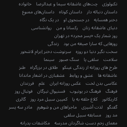
تکنولوژی
چت‌های عاشقانه سیما و عبدالرضا
خانواده
داستان دنباله دار
داستان کوتاه
داستان‌های ممنوع
دختر همسایه
در جستجوی او
در یک نگاه
دنیای عاشقانه زنان
رکسانا و من
روانشناسی
روز شمار یک «پسر مجرد» در تهران
روزهایی که سارا صیغه من بود
زندگی
سخت نگیر دنیا دو روزه
سرنوشت دختر اِبرام لاشخور
سلامت
سلفی پا
سنگ صبور
سینما
طرح های روزانه از زندگی عینکو
طلاق در بزرگراه
طنز
عاشقانه ها
عشق و روابط
عشقبازی در اشعار ماندانا
عکاسی بدن لخت
عکس روزانه ایران
علم
فرزندان
فرهنگ
فرهنگ در یوتیوب
فستیوال تیرگان
فوتبال روز
کاریکاتور
کلاغ حلقه به پا
کمپین سبیل مرد روز
گالری
گفتگو
لذت آشپزی
ماجراهای من و شوهرم
مادرِ سه پسر
مد روز
مسابقه سبیل سلفی
معمای زخم دستِ شاگردان مدرسه
مکاشفات پدرانه