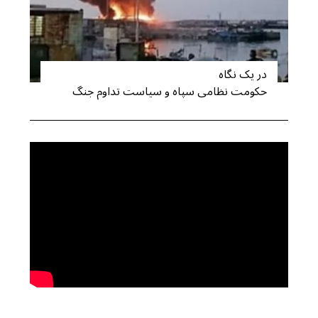
در یک نگاه
حکومت نظامی سپاه و سیاست تداوم جنگ
S
e
a
r
c
h
f
o
r
: