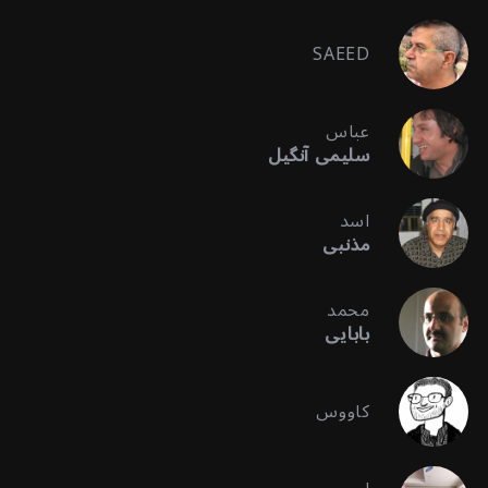
SAEED
عباس
سلیمی آنگیل
اسد
مذنبی
محمد
بابایی
کاووس