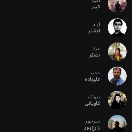
امیر
کبیر
آراد
افشار
غزال
تشکر
حمید
علیزاده
پژواک
کاویانی
منوچهر
زارع‌پور