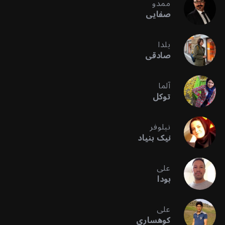
ممدو
صفایی
یلدا
صادقی
آلما
توکل
نیلوفر
نیک بنیاد
علی
بودا
علی
کوهساری