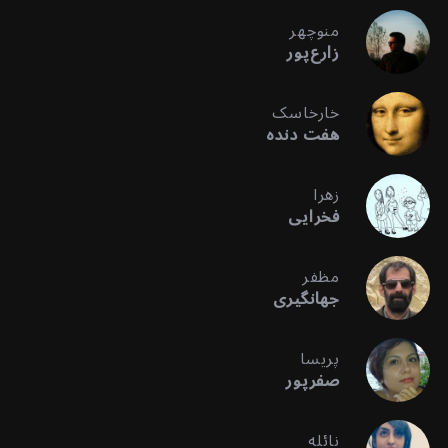
منوچهر
زارع‌پور
خارخاسک
هفت دنده
زهرا
فخرایی
مظفر
جهانگیری
پریسا
صفرپور
نائله