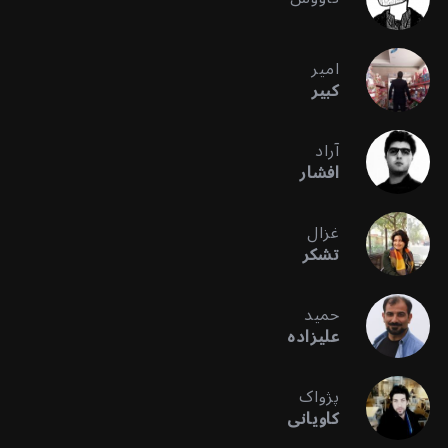
امیر
کبیر
آراد
افشار
غزال
تشکر
حمید
علیزاده
پژواک
کاویانی