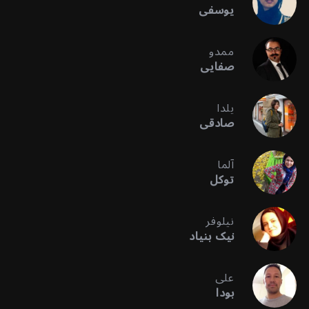
یوسفی
ممدو
صفایی
یلدا
صادقی
آلما
توکل
نیلوفر
نیک بنیاد
علی
بودا