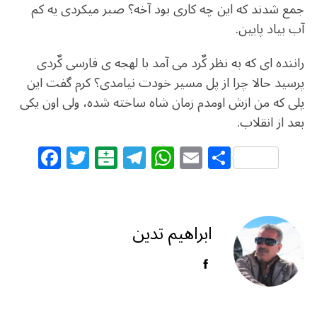
جمع شدند که این چه کاری بود آخه؟ صبر میکردی یه کم
آب بیاد پایین.
راننده ای که به نظر کٌرد می آمد با لهجه ی فارسی کٌردی
پرسید حالا چرا از پل مسیر خودت نیامدی؟ کرم گفت این
پلی که من ازش اومدم زمان شاه ساخته شده، ولی اون یکی
بعد از انقلاب.
F
T
B
T
W
E
S
a
w
al
el
h
m
h
c
itt
at
e
at
ai
ar
e
e
ar
g
s
l
e
ابراهیم تدین
b
r
in
ra
A
o
m
p
o
p
k