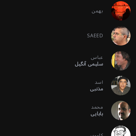
بهمن
SAEED
عباس
سلیمی آنگیل
اسد
مذنبی
محمد
بابایی
کاووس