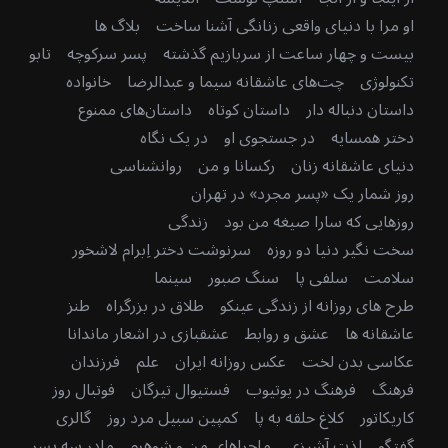
او مرا با دنیای واقعی زنانگی آشنا ساخت
بلاگ ها
بیست و چهار ساعت از سربازیم گذشته
پسر سرکوچه
تابو
تکنولوژی
چت‌های عاشقانه سیما و عبدالرضا
خانواده
داستان دنباله دار
داستان کوتاه
داستان‌های ممنوع
دختر همسایه
در جستجوی او
در یک نگاه
دنیای عاشقانه زنان
رکسانا و من
روانشناسی
روز شمار یک «پسر مجرد» در تهران
روزهایی که سارا صیغه من بود
زندگی
سخت نگیر دنیا دو روزه
سرنوشت دختر اِبرام لاشخور
سلامت
سلفی پا
سنگ صبور
سینما
طرح های روزانه از زندگی عینکو
طلاق در بزرگراه
طنز
عاشقانه ها
عشق و روابط
عشقبازی در اشعار ماندانا
عکاسی بدن لخت
عکس روزانه ایران
علم
فرزندان
فرهنگ
فرهنگ در یوتیوب
فستیوال تیرگان
فوتبال روز
کاریکاتور
کلاغ حلقه به پا
کمپین سبیل مرد روز
گالری
گفتگو
لذت آشپزی
ماجراهای من و شوهرم
مادرِ سه پسر