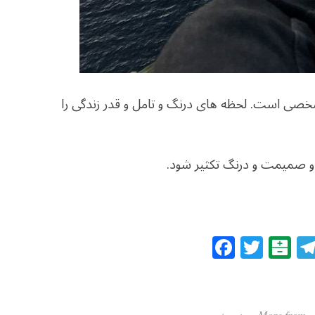
خصی است. لحظه های درنگ و تامل و قدر زندگی را
 و صمیمت و درنگ تکثیر شود.
F
T
B
a
w
al
c
itt
at
e
e
ar
More from مرد روز