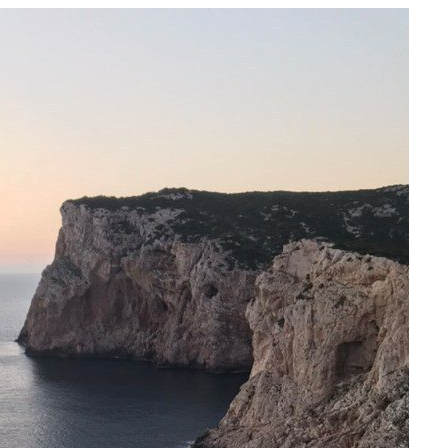
e
at
ai
ar
g
s
l
e
ra
A
m
p
p