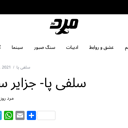
م
عشق و روابط
ادبیات
سنگ صبور
سینما
گ
سلفی پا
, 2021
سلفی پا- جزایر سار
مرد روز
T
W
E
S
el
h
m
h