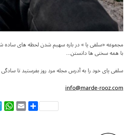
مجموعه «سلفی پا » در باره سهیم شدن لحظه های ساده ش
با همه سختی ها دانستن…
سلفی پای خود را به آدرس مجله مرد روز بفرستید تا سادگی
info@marde-rooz.com
T
W
E
S
el
h
m
h
e
at
ai
ar
g
s
l
e