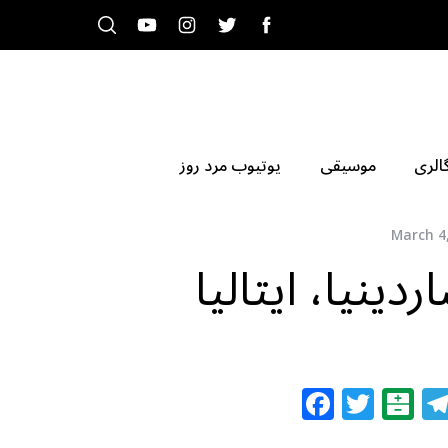
الری
موسیقی
یوتیوب مرد روز
March 4
دینیا، ایتالیا
F
T
B
a
w
al