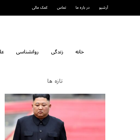
آرشیو
در باره ما
تماس
کمک مالی
خانه
زندگی
روانشناسی
عل
تازه ها