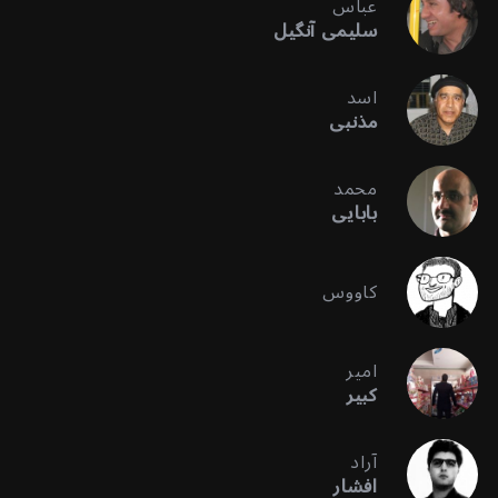
عباس
سلیمی آنگیل
اسد
مذنبی
محمد
بابایی
کاووس
امیر
کبیر
آراد
افشار