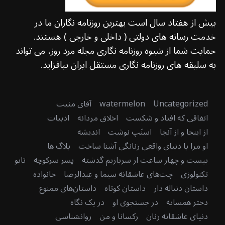
بیش از هفتاد سال است بهترین روزنامه نگاران ما در
خدمت رسانه های دولتی ( داخلی و خارجی ) هستند.
حمایت شما از شیوه روزنامه نگاری مجله مرد روز، می تواند
به سلیقه های روزنامه نگاری مستقل ایران بیافزاید.
Uncategorized
watermelon
آقای مثبت
اتفاقی که افتاد و شکست
اخلاق مردانه
ادبیات
از اینجا و از آنجا
اسنَپ نوشت
اندیشه
او مرا با دنیای واقعی زنانگی آشنا ساخت
بلاگ ها
بیست و چهار ساعت از سربازیم گذشته
پسر سرکوچه
تابو
تکنولوژی
چت‌های عاشقانه سیما و عبدالرضا
خانواده
داستان دنباله دار
داستان کوتاه
داستان‌های ممنوع
دختر همسایه
در جستجوی او
در یک نگاه
دنیای عاشقانه زنان
رکسانا و من
روانشناسی