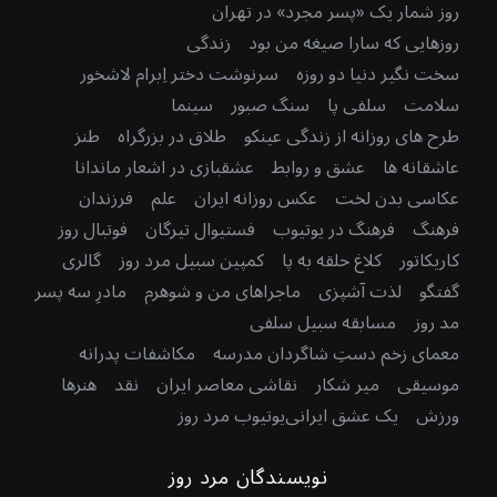
روز شمار یک «پسر مجرد» در تهران
روزهایی که سارا صیغه من بود
زندگی
سخت نگیر دنیا دو روزه
سرنوشت دختر اِبرام لاشخور
سلامت
سلفی پا
سنگ صبور
سینما
طرح های روزانه از زندگی عینکو
طلاق در بزرگراه
طنز
عاشقانه ها
عشق و روابط
عشقبازی در اشعار ماندانا
عکاسی بدن لخت
عکس روزانه ایران
علم
فرزندان
فرهنگ
فرهنگ در یوتیوب
فستیوال تیرگان
فوتبال روز
کاریکاتور
کلاغ حلقه به پا
کمپین سبیل مرد روز
گالری
گفتگو
لذت آشپزی
ماجراهای من و شوهرم
مادرِ سه پسر
مد روز
مسابقه سبیل سلفی
معمای زخم دستِ شاگردان مدرسه
مکاشفات پدرانه
موسیقی
میر شکار
نقاشی معاصر ایران
نقد
هنرها
ورزش
یک عشق ایرانی
یوتیوب مرد روز
نویسندگان مرد روز