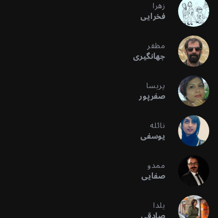
زهرا
فخرایی
مظفر
جهانگیری
پریسا
صفرپور
نائله
یوسفی
ممدو
صفایی
یلدا
صادقی