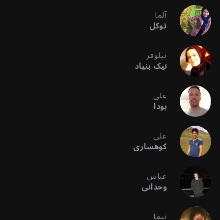
آلما
توکل
نیلوفر
نیک بنیاد
علی
بودا
علی
کوهساری
عباس
وحدانی
نیما