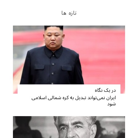
S
تازه ها
e
a
r
c
h
f
o
r
:
در یک نگاه
ایران نمی‌تواند تبدیل به کره شمالی اسلامی
شود