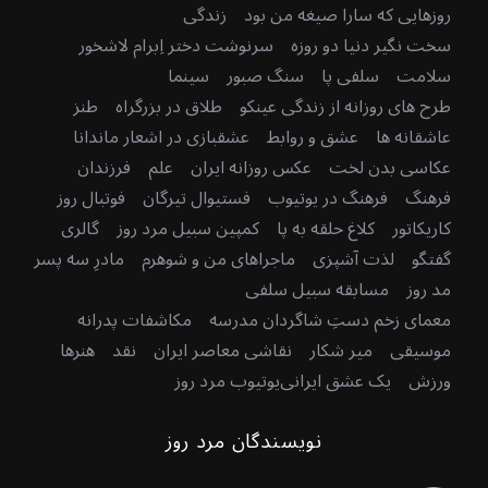
روزهایی که سارا صیغه من بود
زندگی
سخت نگیر دنیا دو روزه
سرنوشت دختر اِبرام لاشخور
سلامت
سلفی پا
سنگ صبور
سینما
طرح های روزانه از زندگی عینکو
طلاق در بزرگراه
طنز
عاشقانه ها
عشق و روابط
عشقبازی در اشعار ماندانا
عکاسی بدن لخت
عکس روزانه ایران
علم
فرزندان
فرهنگ
فرهنگ در یوتیوب
فستیوال تیرگان
فوتبال روز
کاریکاتور
کلاغ حلقه به پا
کمپین سبیل مرد روز
گالری
گفتگو
لذت آشپزی
ماجراهای من و شوهرم
مادرِ سه پسر
مد روز
مسابقه سبیل سلفی
معمای زخم دستِ شاگردان مدرسه
مکاشفات پدرانه
موسیقی
میر شکار
نقاشی معاصر ایران
نقد
هنرها
ورزش
یک عشق ایرانی
یوتیوب مرد روز
نویسندگان مرد روز