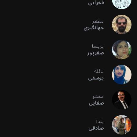
فخرایی
مظفر
جهانگیری
پریسا
صفرپور
نائله
یوسفی
ممدو
صفایی
یلدا
صادقی