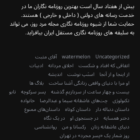
بیش از هفتاد سال است بهترین روزنامه نگاران ما در
خدمت رسانه های دولتی ( داخلی و خارجی ) هستند.
حمایت شما از شیوه روزنامه نگاری مجله مرد روز، می تواند
به سلیقه های روزنامه نگاری مستقل ایران بیافزاید.
Uncategorized
watermelon
آقای مثبت
اتفاقی که افتاد و شکست
اخلاق مردانه
ادبیات
از اینجا و از آنجا
اسنَپ نوشت
اندیشه
او مرا با دنیای واقعی زنانگی آشنا ساخت
بلاگ ها
بیست و چهار ساعت از سربازیم گذشته
پسر سرکوچه
تابو
تکنولوژی
چت‌های عاشقانه سیما و عبدالرضا
خانواده
داستان دنباله دار
داستان کوتاه
داستان‌های ممنوع
دختر همسایه
در جستجوی او
در یک نگاه
دنیای عاشقانه زنان
رکسانا و من
روانشناسی
روز شمار یک «پسر مجرد» در تهران