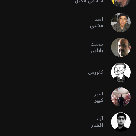
سلیمی آنگیل
اسد
مذنبی
محمد
بابایی
کاووس
امیر
کبیر
آراد
افشار