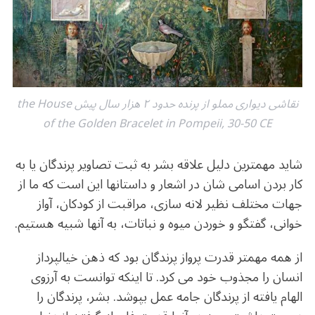
o
m
p
o
p
k
نقاشی دیواری مملو از پرنده حدود ۲ هزار سال پیش the House
of the Golden Bracelet in Pompeii, 30-50 CE
شاید مهمترین دلیل علاقه بشر به ثبت تصاویر پرندگان یا به
کار بردن اسامی شان در اشعار و داستانها این است که ما از
جهات مختلف نظیر لانه سازی، مراقبت از کودکان، آواز
خوانی، گفتگو و خوردن میوه و نباتات، به آنها شبیه هستیم.
از همه مهمتر قدرت پرواز پرندگان بود که ذهن خیالپرداز
انسان را مجذوب خود می کرد. تا اینکه توانست به آرزوی
الهام یافته از پرندگان جامه عمل بپوشد. بشر، پرندگان را