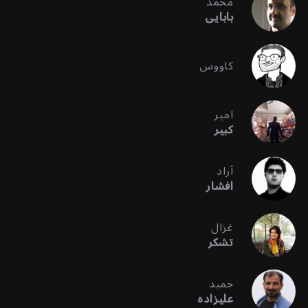
محمد
بابایی
کاووس
امیر
کبیر
آراد
افشار
غزال
تشکر
حمید
علیزاده