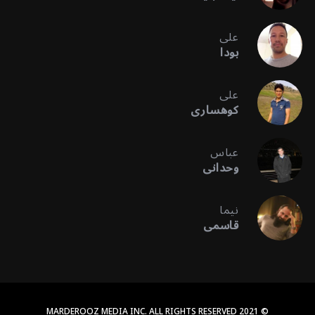
علی
بودا
علی
کوهساری
عباس
وحدانی
نیما
قاسمی
© 2021 MARDEROOZ MEDIA INC. ALL RIGHTS RESERVED