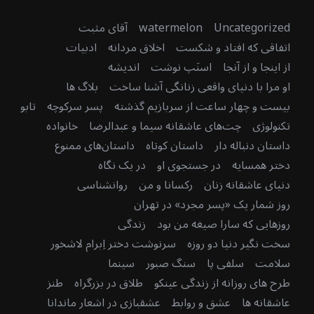
Uncategorized
watermelon
آقای مثبت
اتفاقی که افتاد و شکست
اخلاق مردانه
ادبیات
از اینجا و از آنجا
اسنَپ نوشت
اندیشه
او مرا با دنیای واقعی زنانگی آشنا ساخت
بلاگ ها
بیست و چهار ساعت از سربازیم گذشته
پسر سرکوچه
تابو
تکنولوژی
چت‌های عاشقانه سیما و عبدالرضا
خانواده
داستان دنباله دار
داستان کوتاه
داستان‌های ممنوع
دختر همسایه
در جستجوی او
در یک نگاه
دنیای عاشقانه زنان
رکسانا و من
روانشناسی
روز شمار یک «پسر مجرد» در تهران
روزهایی که سارا صیغه من بود
زندگی
سخت نگیر دنیا دو روزه
سرنوشت دختر اِبرام لاشخور
سلامت
سلفی پا
سنگ صبور
سینما
طرح های روزانه از زندگی عینکو
طلاق در بزرگراه
طنز
عاشقانه ها
عشق و روابط
عشقبازی در اشعار ماندانا