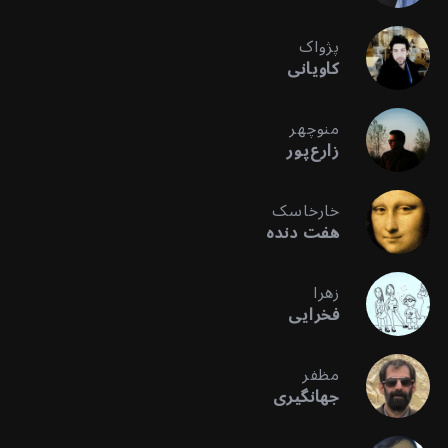
پژواک
کاویانی
منوچهر
زارع‌پور
خارخاسک
هفت دنده
زهرا
فخرایی
مظفر
جهانگیری