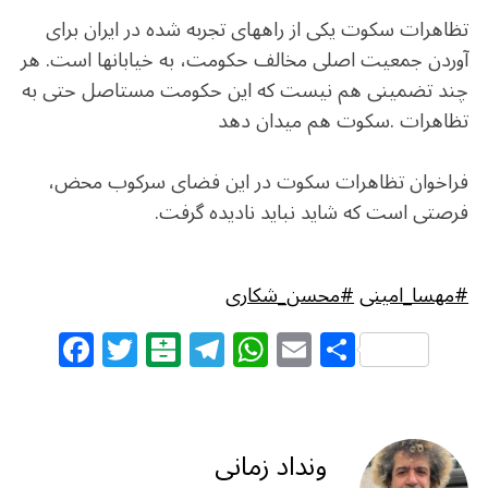
تظاهرات سکوت یکی از راههای تجربه شده در ایران برای
آوردن جمعیت اصلی مخالف حکومت، به خیابانها است. هر
چند تضمینی هم نیست که این حکومت مستاصل حتی به
تظاهرات .سکوت هم میدان دهد
فراخوان تظاهرات سکوت در این فضای سرکوب محض،
فرصتی است که شاید نباید نادیده گرفت.
#مهسا_امینی
#محسن_شکاری
F
T
B
T
W
E
S
a
w
al
el
h
m
h
c
itt
at
e
at
ai
ar
e
e
ar
g
s
l
e
ونداد زمانی