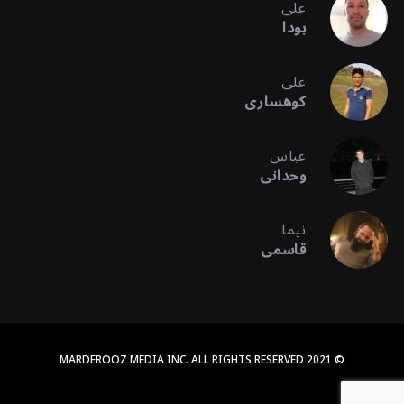
علی
بودا
علی
کوهساری
عباس
وحدانی
نیما
قاسمی
© 2021 MARDEROOZ MEDIA INC. ALL RIGHTS RESERVED