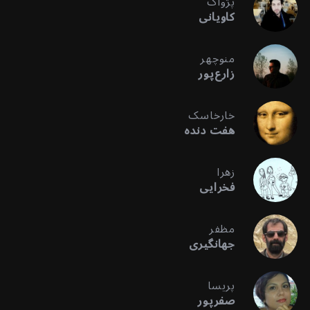
پژواک
کاویانی
منوچهر
زارع‌پور
خارخاسک
هفت دنده
زهرا
فخرایی
مظفر
جهانگیری
پریسا
صفرپور