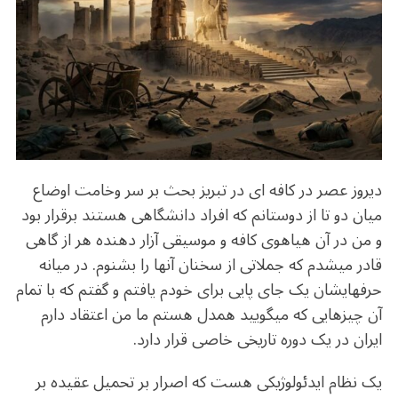
b
r
in
ra
A
o
m
p
o
p
k
دیروز عصر در کافه ای در تبریز بحث بر سر وخامت اوضاع
میان دو تا از دوستانم که افراد دانشگاهی هستند برقرار بود
و من در آن هیاهوی کافه و موسیقی آزار دهنده هر از گاهی
قادر میشدم که جملاتی از سخنان آنها را بشنوم. در میانه
حرفهایشان یک جای پایی برای خودم یافتم و گفتم که با تمام
آن چیزهایی که میگویید همدل هستم ما من اعتقاد دارم
ایران در یک دوره تاریخی خاصی قرار دارد.
یک نظام ایدئولوژیکی هست که اصرار بر تحمیل عقیده بر