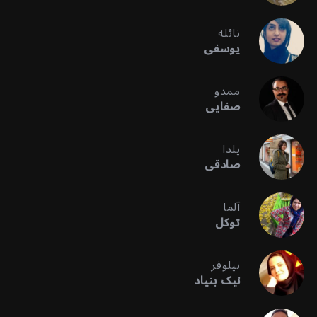
نائله
یوسفی
ممدو
صفایی
یلدا
صادقی
آلما
توکل
نیلوفر
نیک بنیاد