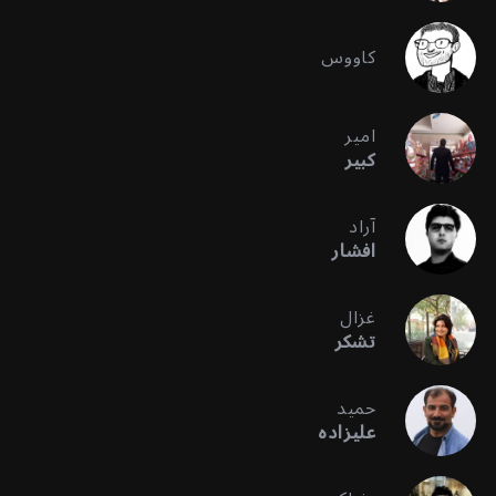
کاووس
امیر
کبیر
آراد
افشار
غزال
تشکر
حمید
علیزاده