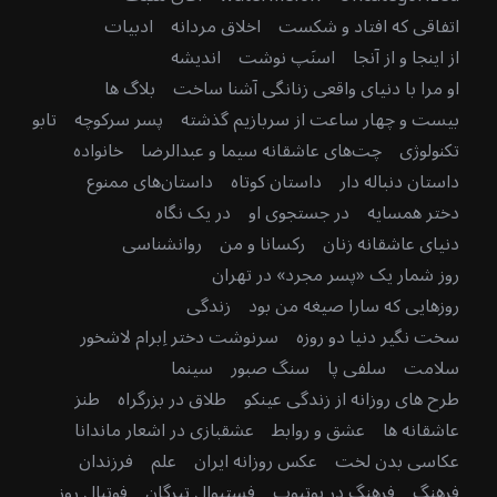
اتفاقی که افتاد و شکست
اخلاق مردانه
ادبیات
از اینجا و از آنجا
اسنَپ نوشت
اندیشه
او مرا با دنیای واقعی زنانگی آشنا ساخت
بلاگ ها
بیست و چهار ساعت از سربازیم گذشته
پسر سرکوچه
تابو
تکنولوژی
چت‌های عاشقانه سیما و عبدالرضا
خانواده
داستان دنباله دار
داستان کوتاه
داستان‌های ممنوع
دختر همسایه
در جستجوی او
در یک نگاه
دنیای عاشقانه زنان
رکسانا و من
روانشناسی
روز شمار یک «پسر مجرد» در تهران
روزهایی که سارا صیغه من بود
زندگی
سخت نگیر دنیا دو روزه
سرنوشت دختر اِبرام لاشخور
سلامت
سلفی پا
سنگ صبور
سینما
طرح های روزانه از زندگی عینکو
طلاق در بزرگراه
طنز
عاشقانه ها
عشق و روابط
عشقبازی در اشعار ماندانا
عکاسی بدن لخت
عکس روزانه ایران
علم
فرزندان
فرهنگ
فرهنگ در یوتیوب
فستیوال تیرگان
فوتبال روز