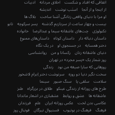
اتفاقی که افتاد و شکست
اخلاق مردانه
ادبیات
از اینجا و از آنجا
اسنَپ نوشت
اندیشه
او مرا با دنیای واقعی زنانگی آشنا ساخت
بلاگ ها
بیست و چهار ساعت از سربازیم گذشته
پسر سرکوچه
تابو
تکنولوژی
چت‌های عاشقانه سیما و عبدالرضا
خانواده
داستان دنباله دار
داستان کوتاه
داستان‌های ممنوع
دختر همسایه
در جستجوی او
در یک نگاه
دنیای عاشقانه زنان
رکسانا و من
روانشناسی
روز شمار یک «پسر مجرد» در تهران
روزهایی که سارا صیغه من بود
زندگی
سخت نگیر دنیا دو روزه
سرنوشت دختر اِبرام لاشخور
سلامت
سلفی پا
سنگ صبور
سینما
طرح های روزانه از زندگی عینکو
طلاق در بزرگراه
طنز
عاشقانه ها
عشق و روابط
عشقبازی در اشعار ماندانا
عکاسی بدن لخت
عکس روزانه ایران
علم
فرزندان
فرهنگ
فرهنگ در یوتیوب
فستیوال تیرگان
فوتبال روز