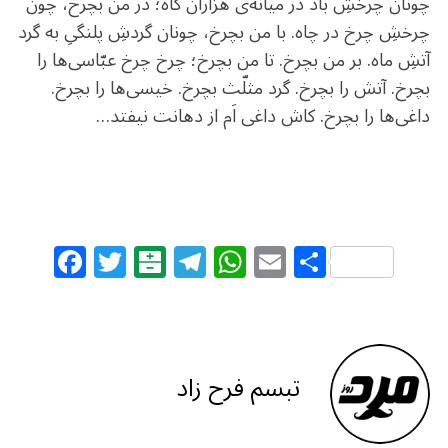
چونان چرخشِ باد در میانه‌ی هزاران کاه؛ در من بچرخ، چون
r
چرخشِ چرخ در چاه. با من بچرخ، چونان گردشِ پلنگیِ به گرد
c
آتشِ ماه. بر من بچرخ. تا من بچرخ؛ چرخ‌ چرخ‌ عبّاسی‌ها را
h
بچرخ. آتش را بچرخ. گرد مثلّث بچرخ. خیسی‌ها را بچرخ.
f
o
داغی‌ها را بچرخ. کاش داغی اَم از دهانت نیفتد…
r
:
F
T
B
T
W
E
S
a
w
al
el
h
m
h
c
itt
at
e
at
ai
ar
e
e
ar
g
s
l
e
b
r
in
ra
A
تبسم فرح زاد
o
m
p