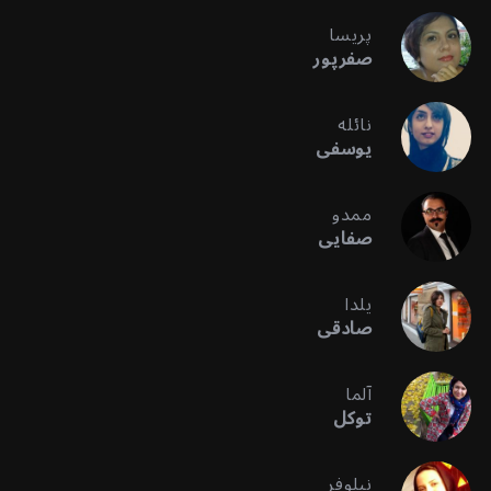
پریسا
صفرپور
نائله
یوسفی
ممدو
صفایی
یلدا
صادقی
آلما
توکل
نیلوفر