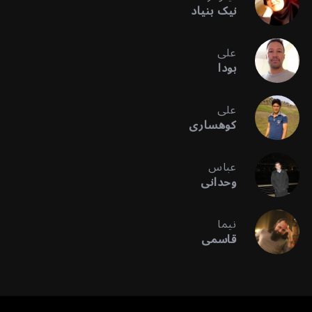
نیک بنیاد
علی
بودا
علی
کوهساری
عباس
وحدانی
نیما
قاسمی