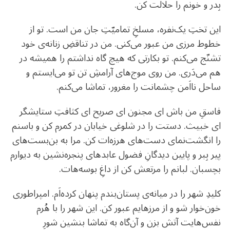
بِدر و خونم را حلالت کن.
این تختِ یک‌نفره، مسلخِ تمامیّتِ جان من است. تو از
خطوط مرزی من عبور می‌کنی. من در تناقضِ زنانه‌ی خود
تشنّج می‌کنم. تو بکارتی که هیچ گاه نداشتم را همیشه در
هم می‌دَری. من روی موج‌های آر‌امشِ تن تو می‌ایستم و
ساحل نا‌اَمن چشمانت را مغرور، تماشا می‌کنم. ‌
فاسقِ من باش ای مجنون ای صریح ای کثافتِ ستایشگر
ای خبیث. دستت را در شلوغی خیابان در کمرم کن و باسنم
را انگشت‌نمای دست‌های هرزه‌ات کن. مرا به بن‌بست‌های
پیر بِبر و پایین دیدگانِ فضول عابدهای پنجره‌نشین به دیوارم
بچسبان. لبانم را مرتعش کن از داغِ بوسه‌هات.
کلیدِ شهر را در میانه‌ی پستان‌بندم پنهان کرده‌‌اَم. ‌امپراطوری
خون‌خوار شو و از مرزهایم عبور کن. این شهر را با هُرم
نفس‌هایت آتش بزن و آن‌گاه به تماشا بنشین شورِ