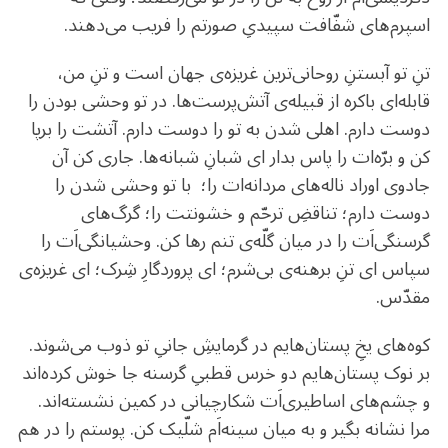
اسپرم‌های شفّافت سپیدیِ صورتم را فریب می‌دهند.
تنِ تو آبستنِ روحانی‌ترین غریزه‌ی جهان است و تنِ من،
قابله‌ای باکره از قبیله‌ی آتش‌پرست‌ها. در تو وحشی بودن را
دوست دارم. اهلی شدن به تو را دوست دارم. آتشت را برپا
کن و برّه‌ات را پاس بدار ای شبانِ شبانه‌ها. جاری کن آن
جادوی اوراد ناله‌های مردانه‌ات را؛ با تو وحشی شدن را
دوست دارم؛ تناقضِ ترحّم و خشونتت را؛ گرگ‌‌های
گرسنگی‌اَت را در میان گلّه‌ی تنم رها کن. وحشیانگی‌اَت را
سپاس ای تنِ برهنه‌ی بی‌شرم؛ ای پروردگارِ شِرک؛ ای غریزه‌ی
مقدّس.
کوه‌های ‌یخِ پستان‌هایم در گرمایشِ جانیِ تو ذوب می‌شوند.
بر نوک پستان‌هایم دو خرس قطبیِ گرسنه جا خوش کرده‌اند
و چشم‌های اساطیری‌اَت شکارچیانی در کمین نشسته‌اند.
مرا نشانه بگیر و به میان سینه‌‌اَم شلّیک کن. پوستم را در هم