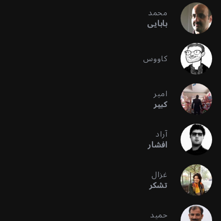
محمد
بابایی
کاووس
امیر
کبیر
آراد
افشار
غزال
تشکر
حمید