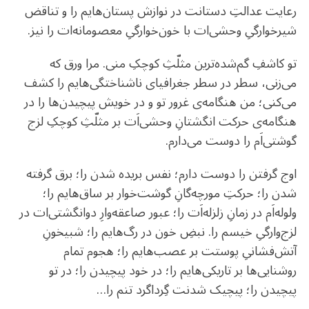
رعایت عدالتِ دستانت در نوازش پستان‌هایم را و تناقض
شیرخوارگیِ وحشی‌ات با خون‌خوارگیِ‌ معصومانه‌ات را نیز.
تو کاشفِ گم‌شده‌ترین مثلّثِ کوچکِ منی. مرا ورق که
می‌زنی، سطر در سطر جغرافیای ناشناختگی‌هایم را کشف
می‌کنی؛ من هنگامه‌ی غرور تو و در خویش پیچیدن‌ها را در
هنگامه‌ی حرکت انگشتانِ وحشی‌اَت بر مثلّثِ کوچکِ لزج
گوشتی‌‌اَم را دوست می‌دارم.
اوج گرفتن را دوست دارم؛ نفس بریده شدن را؛ برق گرفته
شدن را؛ حرکتِ مورچه‌گانِ گوشت‌خوار بر ساق‌هایم را؛
ولوله‌اَم در زمانِ زلزله‌اَت را؛ عبور صاعقه‌وارِ دوانگشتی‌ات در
لزج‌وارگیِ خیسم را. نبضِ خون در رگ‌هایم را؛ شبیخونِ
آتش‌فشانیِ پوستت بر عصب‌هایم را؛ هجوم تمام
روشنایی‌ها بر تاریکی‌هایم را؛ در خود پیچیدن را؛ در تو
پیچیدن را؛ پیچیک شدنت گِرداگرد تنم را…