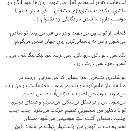
لب‌هایت که بر لب‌هایم قفل می‌شوند، زبان‌ها خود انگار دو
عاشقِ دیگرند به عشق‌بازی مشغول… یکی شدن با تو را
دوست دارم؛ ما شدن در یگانگی را؛ بکنم‌اَم را…
کلمات از تو بیرون می‌جهند و در من فرو می‌روند. تو شاعرم
می‌شوی و من به باستانی‌ترین زبانِ جهان سخن می‌گویم:
بگا…می…نو…کن…رو…کی…می..رت…تو…بک..بگا..نم…می…
کس…خو‌ا…می…رت…رو…
تو شاعری متبحّری. مرا نیمایی که می‌سرایی، وزنت در
میانه‌ی ران‌هایم کوتاه و بلند می‌شود. معناهایت در من زاده
می‌شوند. موسیقیِ اصواتِ انتزاعی‌اَت در من تصویر
می‌شود. من و تو شکلِ بی‌شکلی می‌شویم و صدای برخورد
تو با دهلیز من سمفونیِ عظیم حرکت می‌شود. چلپ چلپ
چلپ…چلیپای آلتت آلتِ موسیقی می‌شود. صدای
نفس‌هایت در گوش من ارکستروار پژواک می‌شود:
این