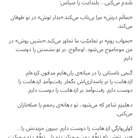
بلندم می‌کنی… بلندایت را سپاس:
«بمالَم درش» مرا بی‌تاب می‌کند.«بذار توش» در تو طوفان
می‌کند.
«بخواب روم» بر تمامیّتِ ما تجاوز می‌کند.«بشین روش» در
من موجاموج می‌شود. اوجااوج، بر تو نشستن را دوست
دارم.
گنجی باستانی را در میانه‌ی ران‌هایم مدفون کرده‌‌ام.
اژدهایت را بر پاسداری‌اش بگمار. رفت‌و‌آمدِ اژدهایت را
دوست دارم. رفت‌وآمد بر اژدهایت را دوست دارم.
دهلیزم شاعر که می‌شود، تو دهانه‌ی رحمم را صله‌باران
می‌کنی.
کولی‌وارگیِ‌ اژدهایت را دوست دارم. بیرون خزیدنش را…
«بزن توش را» توقّف من و حرکت تو را… توقّف تو و حرکت