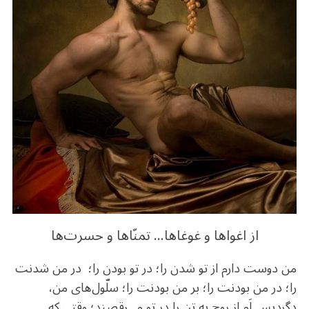
o
m
p
o
p
k
از اغواها و غوغاها… تمنّاها و حسرت‌ها
من دوست دارم از تو شدن را؛ در تو بودن را؛ در من شدنت
را؛ در من بودنت را؛ بر من بودنت را؛ سلّول‌های من،
دگردیسی‌‌اَم از روح به تن را در تو می‌رقصند؛ وقتی که