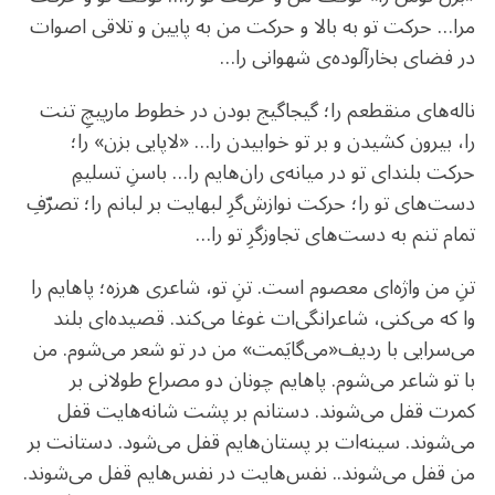
مرا… حرکت تو به بالا و حرکت من به پایین و تلاقی اصوات
در فضای بخارآلوده‌ی شهوانی را…
ناله‌های منقطعم را؛ گیجاگیج بودن در خطوط مارپیچِ تنت
را، بیرون کشیدن و بر تو خوابیدن را… «لاپایی بزن» را؛
حرکت بلندای تو در میانه‌ی ران‌هایم را… باسنِ تسلیمِ
دست‌های تو را؛ حرکت نوازش‌گرِ لبهایت بر لبانم را؛ تصرّفِ
تمام تنم به دست‌های تجاوزگرِ تو را…
تنِ من واژه‌ای معصوم است. تنِ تو، شاعری هرزه؛ پاهایم را
وا که می‌کنی، شاعرانگی‌ات غوغا می‌کند. قصیده‌ای بلند
می‌سرایی با ردیف«می‌گایَمت» من در تو شعر می‌شوم. من
با تو شاعر می‌شوم. پاهایم چونان دو مصراع طولانی بر
کمرت قفل می‌شوند. دستانم بر پشت شانه‌هایت قفل
می‌شوند. سینه‌ات بر پستان‌هایم قفل می‌شود. دستانت بر
من قفل می‌شوند.. نفس‌هایت در نفس‌هایم قفل می‌شوند.