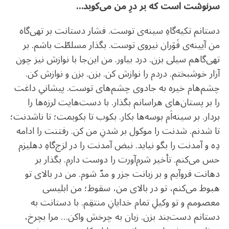
سرنوشت است که بر درِ من می‌کوبد…
دستانم تکیه‌گاهِ سینه‌ی توست. فشار دستانت بر تهی‌گاه
من آیینه‌ی فَوَران نیروی توست. بگذار مسلطّت باشم. بر
تهی‌گاهم سیلی بزن. درد بیاور. من این‌جا با نوازش نیز چون
آزار خوشبختم. دردم را نوازش کن. بزن. بزن و نوازش کن.
چشم‌هام خیره به جادوی چشم‌های توست. پیشانیِ داغت
را بر پستان‌های هراسانم بگذار. با دست‌هایت لرزه‌ها را
بردار. بر سینه‌‌اَم بوسه‌ها بکار. بکوب تا بکوبمت؛ تا ناشدنت؛
تا شدنم. شدنت‌ را موکول بر شدنِ من کن. رفتنت را ادامه
دِه و ‌آمدنت را بگو نیاید. نبض ‌آمدنت را در لزج‌گاهِ دهلیزم
حس می‌کنم. تأخیر شرم‌آورت را دوست دارم. بگذار بر
دهانت فروآیم و بر زبانت جزر‌ و‌ مدّ شوم. من در بالای تو
هبوط می‌کنم، تو در بالای من، سقوط؛ من ابلیسی
معصومم و تو وکیلِ تمام خدایانِ منتقِم. با دستانت به
S
دستانم دست‌بند بزن.‌ زبان به چرخش واکن… مرا بچرخ،
e
a