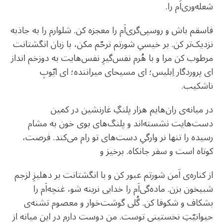
شعله‌وری‌اَم را.
فاسقم باش و روسپی‌گری‌‌اَم را معجزه کن. شلوارم را به جاذبه‌
نزدیک‌تر کن. بر خیسیِ شورتم ترحّم مکن، با زبان انگشتانت
مرطوب کن مرا و با هُرم نفس‌گیرِ نفس‌هایت به دوزخم انداز
ای پروردگار اِبلیس؛ ای مسیحای میراننده؛ ای ایّوبِ
ناشکیب.
در میانه‌ی ران‌هایم هزار پلنگِ غارنشین در کمین
دست‌هایت نشسته‌اند و پلنگ‌های بوی خون به مشام
رسیده را تنها نر وارگیِ دست‌های تو رام می‌کند. فرصت،
کوتاه است و سفر جانکاه. برخیز و
از کناره‌ی ‌اَمن شورتم عبور کن و با انگشتانت بر دهلیزِ لزجم
شبیخون بزن. ماده‌گی‌‌اَم را خدایی نرینه شو، غنچه‌‌اَم را
بشکاف و شکوفا کن. گُلی گوشت‌خوار و معصوم تشنه‌ی
حیوانیّتِ نخستینیِ توست. من دوست دارم در این میانه از