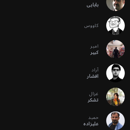
بابایی
کاووس
امیر
کبیر
آراد
افشار
غزال
تشکر
حمید
علیزاده