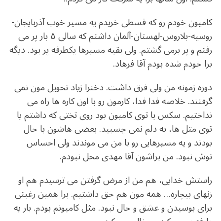
کامیون خودم رو که قسطی خریدم یه مسیر خوب آذربایجان-
روسیه-بلاروس-لهستان-آلمان داشتم که سالی ۵ بار پر می
رفتم و پر برمی گشتم. ولی بقیه مسیرها یکطرفه پر بود. دیگه
برا خودم شده بودم آقا فرهاد.
دوره زمونه من ولی فرق داشت. دخترا زیاد تحویل مون نمی
گرفتند. خلاصه فدا فدا، کارمون رو با اون کاره ها راه می
نداختیم. سکس یا توی کامیون بود روی تختی که داشتم یا
توی متل ها، به دلم نمی چسبید. بعضی هاشون با حال
بودند و یه مسیرهایی رو با من می موندند ولی احساس
توش نبود. من براشون آقا مهدی محل نبودم.
راستش خدایی، هم من از مرض گرفتن می ترسیدم هم او
زنهای بیچاره… همه مون هم حق داشتیم. برا همین رغبتی
برای بوسیدن و عشق و حال نبود. مثل کامیونم بودم. بار یه