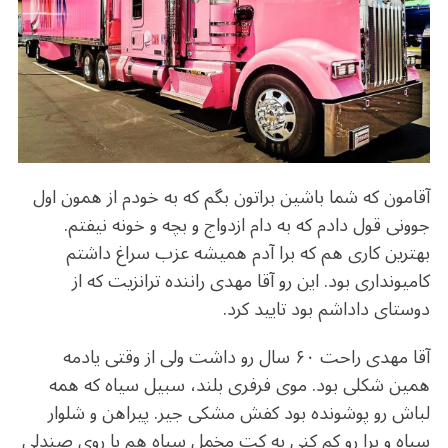
o
m
p
o
p
k
آقامون که شما باشین براتون بگم که به خودم از همون اول
جوونی قول دادم که به دام ازدواج و بچه و خونه نیفتم.
بهترین کاری هم که برا آدم همیشه عزب سراغ داشتم
کامیونداری بود. این رو آقا مهدی راننده ترانزیت که از
دوستای داداشم بود تایید کرد.
آقا مهدی راحت ۶۰ سال رو داشت ولی از وقتی یادمه
همین شکلی بود. موی فرفری بلند، سبیل سیاه که همه
لباش رو پوشونده بود کفش مشکی جیر. پیراهن و شلوار
سیاه و برا رو کم کنی یه کت مخمل سیاه هم یا روی صندلی