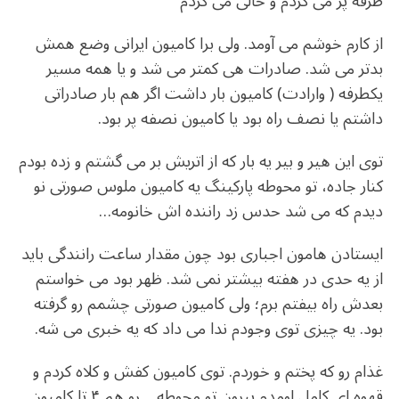
طرفه پر می کردم و خالی می کردم
از کارم خوشم می آومد. ولی برا کامیون ایرانی وضع همش
بدتر می شد. صادرات هی کمتر می شد و یا همه مسیر
یکطرفه ( وارادت) کامیون بار داشت اگر هم بار صادراتی
داشتم یا نصف راه بود یا کامیون نصفه پر بود.
توی این هیر و بیر یه بار که از اتریش بر می گشتم و زده بودم
کنار جاده، تو محوطه پارکینگ یه کامیون ملوس صورتی نو
دیدم که می شد حدس زد راننده اش خانومه…
ایستادن هامون اجباری بود چون مقدار ساعت رانندگی باید
از یه حدی در هفته بیشتر نمی شد. ظهر بود می خواستم
بعدش راه بیفتم برم؛ ولی کامیون صورتی چشمم رو گرفته
بود. یه چیزی توی وجودم ندا می داد که یه خبری می شه.
غذام رو که پختم و خوردم. توی کامیون کفش و کلاه کردم و
قهوه ای کامل اومدم بیرون تو محوطه… رو هم ۴ تا کامیون