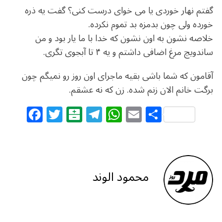
گفتم نهار خوردی یا می خوای درست کنی؟ گفت یه ذره
خورده ولی چون بدمزه بد تموم نکرده.
خلاصه نشون به اون نشون که خدا با ما یار بود و من
ساندویچ مرغ اضافی داشتم و یه ۴ تا آبجوی تگری.
آقامون که شما باشی بقیه ماجرای اون روز رو نمیگم چون
برگت خانم الان زنم شده. زن که نه عشقم.
F
T
B
T
W
E
S
a
w
al
el
h
m
h
c
itt
at
e
at
ai
ar
e
e
ar
g
s
l
e
b
r
in
ra
A
محمود الوند
o
m
p
o
p