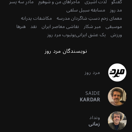
گفتگو
لذت آشپزی
ماجراهای من و شوهرم
مادرِ سه پسر
مد روز
مسابقه سبیل سلفی
معمای زخم دستِ شاگردان مدرسه
مکاشفات پدرانه
موسیقی
میر شکار
نقاشی معاصر ایران
نقد
هنرها
ورزش
یک عشق ایرانی
یوتیوب مرد روز
نویسندگان مرد روز
مرد روز
SAIDE
KARDAR
ونداد
زمانی