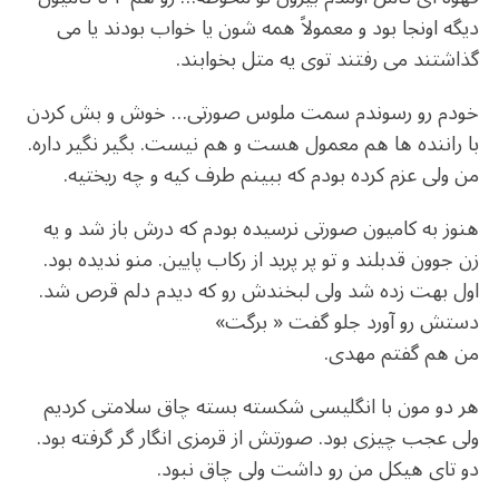
دیگه اونجا بود و معمولاً همه شون یا خواب بودند یا می
گذاشتند می رفتند توی یه متل بخوابند.
خودم رو رسوندم سمت ملوس صورتی… خوش و بش کردن
با راننده ها هم معمول هست و هم نیست. بگیر نگیر داره.
من ولی عزم کرده بودم که ببینم طرف کیه و چه ریختیه.
هنوز به کامیون صورتی نرسیده بودم که درش باز شد و یه
زن جوون قدبلند و تو پر پرید از رکاب پایین. منو ندیده بود.
اول بهت زده شد ولی لبخندش رو که دیدم دلم قرص شد.
دستش رو آورد جلو گفت « برگت»
من هم گفتم مهدی.
هر دو مون با انگلیسی شکسته بسته چاق سلامتی کردیم
ولی عجب چیزی بود. صورتش از قرمزی انگار گر گرفته بود.
دو تای هیکل من رو داشت ولی چاق نبود.