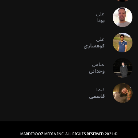
علی
بودا
علی
کوهساری
عباس
وحدانی
نیما
قاسمی
© 2021 MARDEROOZ MEDIA INC. ALL RIGHTS RESERVED