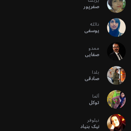
پریسا
صفرپور
نائله
یوسفی
ممدو
صفایی
یلدا
صادقی
آلما
توکل
نیلوفر
نیک بنیاد