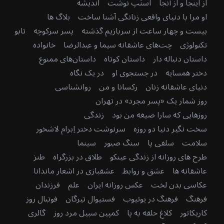
از اینجا و از آنجا
اسنَپ نوشت
اندیشه
او مرا با دنیای واقعی زنانگی آشنا ساخت
بلاگ ها
بیست و چهار ساعت از سربازیم گذشته
پسر سرکوچه
تابو
تکنولوژی
چت‌های عاشقانه سیما و عبدالرضا
خانواده
داستان دنباله دار
داستان کوتاه
داستان‌های ممنوع
دختر همسایه
در جستجوی او
در یک نگاه
دنیای عاشقانه زنان
رکسانا و من
روانشناسی
روز شمار یک «پسر مجرد» در تهران
روزهایی که سارا صیغه من بود
زندگی
سخت نگیر دنیا دو روزه
سرنوشت دختر اِبرام لاشخور
سلامت
سلفی پا
سنگ صبور
سینما
طرح های روزانه از زندگی عینکو
طلاق در بزرگراه
طنز
عاشقانه ها
عشق و روابط
عشقبازی در اشعار ماندانا
عکاسی بدن لخت
عکس روزانه ایران
علم
فرزندان
فرهنگ
فرهنگ در یوتیوب
فستیوال تیرگان
فوتبال روز
کاریکاتور
کلاغ حلقه به پا
کمپین سبیل مرد روز
گالری