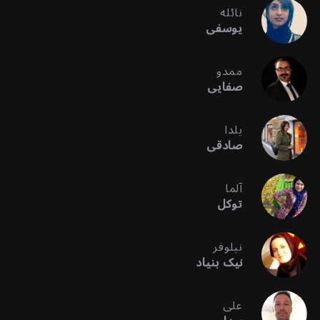
نائله
یوسفی
ممدو
صفایی
یلدا
صادقی
آلما
توکل
نیلوفر
نیک بنیاد
علی