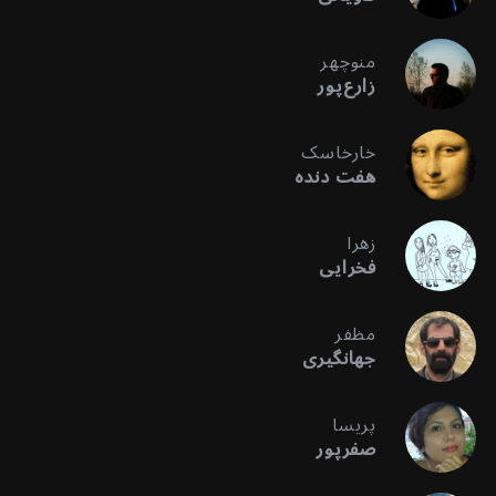
منوچهر
زارع‌پور
خارخاسک
هفت دنده
زهرا
فخرایی
مظفر
جهانگیری
پریسا
صفرپور