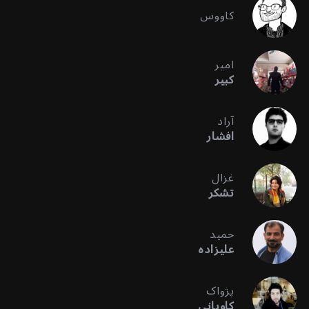
کاووس
امیر
کبیر
آراد
افشار
غزال
تشکر
حمید
علیزاده
پژواک
کاویانی