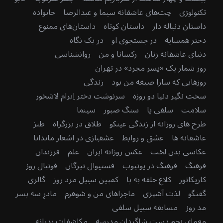
تکنولوژی
چت‌های عاشقانه سیما و عبدالرضا
خانواده
داستان دنباله دار
داستان کوتاه
داستان‌های ممنوع
دختر همسایه
در جستجوی او
در یک نگاه
دنیای عاشقانه زنان
رکسانا و من
روانشناسی
روز شمار یک «پسر مجرد» در تهران
روزهایی که سارا صیغه من بود
زندگی
سخت نگیر دنیا دو روزه
سرنوشت دختر اِبرام لاشخور
سلامت
سلفی پا
سنگ صبور
سینما
طرح های روزانه از زندگی عینکو
طلاق در بزرگراه
طنز
عاشقانه ها
عشق و روابط
عشقبازی در اشعار ماندانا
عکاسی بدن لخت
عکس روزانه ایران
علم
فرزندان
فرهنگ
فرهنگ در یوتیوب
فستیوال تیرگان
فوتبال روز
کاریکاتور
کلاغ حلقه به پا
کمپین سبیل مرد روز
گالری
گفتگو
لذت آشپزی
ماجراهای من و شوهرم
مادرِ سه پسر
مد روز
مسابقه سبیل سلفی
معمای زخم دستِ شاگردان مدرسه
مکاشفات پدرانه