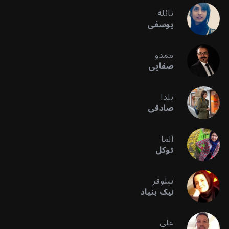
نائله
یوسفی
ممدو
صفایی
یلدا
صادقی
آلما
توکل
نیلوفر
نیک بنیاد
علی