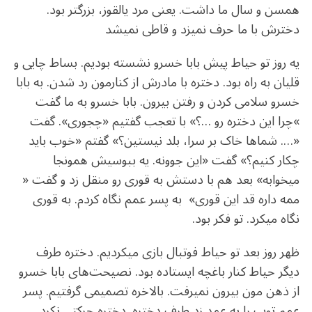
همسن و سال ما داشت. یعنی مرد یالقوز، بزرگتر بود.
دخترش با ما حرف نمیزد و قاطی نمیشد
یه روز تو حیاط پیش بابا خسرو نشسته بودیم. بساط چایی و
قلیان به راه بود. دختره با مادرش از کنارمون رد شدن. به بابا
خسرو سلامی کردن و رفتن بیرون. بابا خسرو به ما گفت
»چرا این دختره رو …؟» با تعجب گفتیم «چجوری». گفت
«…. شماها خاک بر سرا، بلد نیستین؟» گفتم «خوب باید
چکار کنیم؟» گفت «این جوونه. یه ببوسیش همونجا
میخوابه» بعد هم با دستش به قوری رو منقل زد و گفت «
ممه داره قد این قوری» به پسر عمم نگاه کردم. به قوری
نگاه میکرد. تو فکر بود.
ظهر روز بعد تو حیاط فوتبال بازی میکردیم. دختره طرف
دیگر حیاط کنار باغچه ایستاده بود. نصیحت‌های بابا خسرو
از ذهن مون بیرون نمیرفت. بالاخره تصمیمی گرفتیم. پسر
عمم توپ را به عمد زد طرف دختره. دختره حرکتی نکرد.