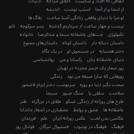
اتفاقی که افتاد و شکست
اخلاق مردانه
ادبیات
از اینجا و از آنجا
اسنَپ نوشت
اندیشه
او مرا با دنیای واقعی زنانگی آشنا ساخت
بلاگ ها
بیست و چهار ساعت از سربازیم گذشته
پسر سرکوچه
تابو
تکنولوژی
چت‌های عاشقانه سیما و عبدالرضا
خانواده
داستان دنباله دار
داستان کوتاه
داستان‌های ممنوع
دختر همسایه
در جستجوی او
در یک نگاه
دنیای عاشقانه زنان
رکسانا و من
روانشناسی
روز شمار یک «پسر مجرد» در تهران
روزهایی که سارا صیغه من بود
زندگی
سخت نگیر دنیا دو روزه
سرنوشت دختر اِبرام لاشخور
سلامت
سلفی پا
سنگ صبور
سینما
طرح های روزانه از زندگی عینکو
طلاق در بزرگراه
طنز
عاشقانه ها
عشق و روابط
عشقبازی در اشعار ماندانا
عکاسی بدن لخت
عکس روزانه ایران
علم
فرزندان
فرهنگ
فرهنگ در یوتیوب
فستیوال تیرگان
فوتبال روز