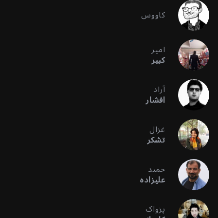
کاووس
امیر
کبیر
آراد
افشار
غزال
تشکر
حمید
علیزاده
پژواک