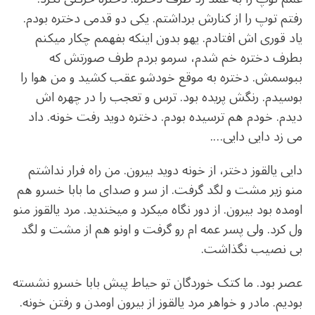
رفتم توپ را از کنارش برداشتم. یکی دو قدمی دختره بودم.
یاد قوری اش افتادم. یهو بدون اینکه بفهمم چکار میکنم
بطرف دختره خم شدم، سرمو بردم طرف صورتش که
ببوسمش. دختره به موقع خودشو عقب کشید و من هوا را
بوسیدم. رنگش پریده بود. ترس و تعجب را در چهره اش
دیدم. خودم هم ترسیده بودم. دختره دوید رفت خونه. داد
می زد دایی دایی….
دایی یالقوز دختر، از خونه دوید بیرون. من راه فرار نداشتم
منو زیر مشت و لگد گرفت. از سر و صدای ما بابا خسرو هم
اومده بود بیرون. از دور نگاه میکرد و میخندید. مرد یالقوز منو
ول کرد. ولی پسر عمه ام رو گرفت و اونو هم از مشت و لگد
بی نصیب نگذاشت.
عصر بود. ما کتک خوردگان تو حیاط پیش بابا خسرو نشسته
بودیم. مادر و خواهر مرد یالقوز از بیرون اومدن و رفتن خونه.