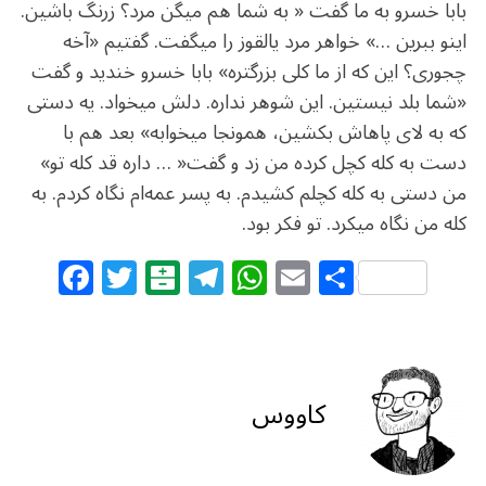
بابا خسرو به ما گفت « به شما هم میگن مرد؟ زرنگ باشین.
اینو ببرین …» خواهر مرد یالقوز را میگفت. گفتیم «آخه
چجوری؟ این که از ما کلی بزرگتره» بابا خسرو خندید و گفت
«شما بلد نیستین. این شوهر نداره. دلش میخواد. یه دستی
که به لای پاهاش بکشین، همونجا میخوابه» بعد هم با
دست به کله کچل کرده من زد و گفت« … داره قد کله تو»
من دستی به کله کچلم کشیدم. به پسر عمه‌ام نگاه کردم. به
کله من نگاه میکرد. تو فکر بود.
F
T
B
T
W
E
S
a
w
al
el
h
m
h
c
itt
at
e
at
ai
ar
e
e
ar
g
s
l
e
b
r
in
ra
A
کاووس
o
m
p