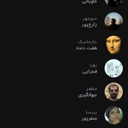
کاویانی
منوچهر
زارع‌پور
خارخاسک
هفت دنده
زهرا
فخرایی
مظفر
جهانگیری
پریسا
صفرپور