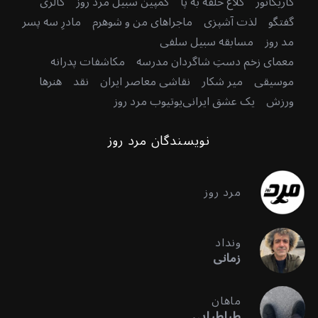
کاریکاتور
کلاغ حلقه به پا
کمپین سبیل مرد روز
گالری
گفتگو
لذت آشپزی
ماجراهای من و شوهرم
مادرِ سه پسر
مد روز
مسابقه سبیل سلفی
معمای زخم دستِ شاگردان مدرسه
مکاشفات پدرانه
موسیقی
میر شکار
نقاشی معاصر ایران
نقد
هنرها
ورزش
یک عشق ایرانی
یوتیوب مرد روز
نویسندگان مرد روز
مرد روز
ونداد
زمانی
ماهان
طباطبایی