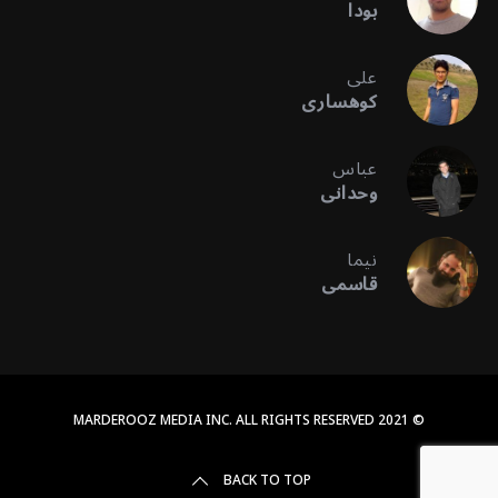
بودا
علی
کوهساری
عباس
وحدانی
نیما
قاسمی
© 2021 MARDEROOZ MEDIA INC. ALL RIGHTS RESERVED
BACK TO TOP