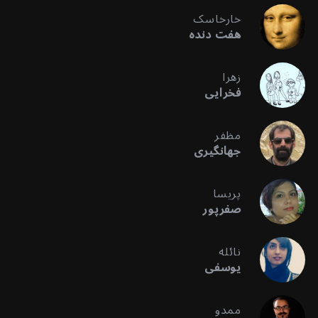
خارخاسک
هفت دنده
زهرا
فخرایی
مظفر
جهانگیری
پریسا
صفرپور
نائله
یوسفی
ممدو