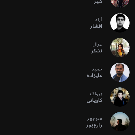
کبیر
آراد
افشار
غزال
تشکر
حمید
علیزاده
پژواک
کاویانی
منوچهر
زارع‌پور