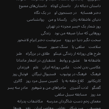
داستان دنباله دار
داستان کوتاه
داستان‌های ممنوع
دختر همسایه
در جستجوی او
در یک نگاه
دنیای عاشقانه زنان
رکسانا و من
روانشناسی
روز شمار یک «پسر مجرد» در تهران
روزهایی که سارا صیغه من بود
زندگی
سخت نگیر دنیا دو روزه
سرنوشت دختر اِبرام لاشخور
سلامت
سلفی پا
سنگ صبور
سینما
طرح های روزانه از زندگی عینکو
طلاق در بزرگراه
طنز
عاشقانه ها
عشق و روابط
عشقبازی در اشعار ماندانا
عکاسی بدن لخت
عکس روزانه ایران
علم
فرزندان
فرهنگ
فرهنگ در یوتیوب
فستیوال تیرگان
فوتبال روز
کاریکاتور
کلاغ حلقه به پا
کمپین سبیل مرد روز
گالری
گفتگو
لذت آشپزی
ماجراهای من و شوهرم
مادرِ سه پسر
مد روز
مسابقه سبیل سلفی
معمای زخم دستِ شاگردان مدرسه
مکاشفات پدرانه
موسیقی
میر شکار
نقاشی معاصر ایران
نقد
هنرها