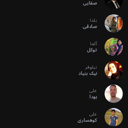
صفایی
یلدا
صادقی
آلما
توکل
نیلوفر
نیک بنیاد
علی
بودا
علی
کوهساری