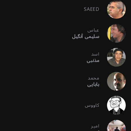
SAEED
عباس
سلیمی آنگیل
اسد
مذنبی
محمد
بابایی
کاووس
امیر