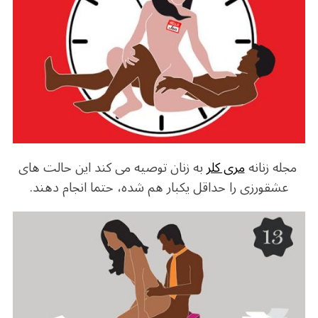
b
r
in
ra
A
o
m
p
o
p
k
مجله زنانه
مری کلر
به زنان توصیه می کند این حالت های
عشقورزی را حداقل یکبار هم شده، حتما انجام دهند.