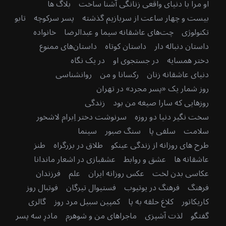
او مرا با دنیای واقعی زنانگی آشنا ساخت
بلاگ ها
بیست و چهار ساعت از سربازیم گذشته
پسر سرکوچه
تابو
تکنولوژی
چت‌های عاشقانه سیما و عبدالرضا
خانواده
داستان دنباله دار
داستان کوتاه
داستان‌های ممنوع
دختر همسایه
در جستجوی او
در یک نگاه
دنیای عاشقانه زنان
رکسانا و من
روانشناسی
روز شمار یک «پسر مجرد» در تهران
روزهایی که سارا صیغه من بود
زندگی
سخت نگیر دنیا دو روزه
سرنوشت دختر اِبرام لاشخور
سلامت
سلفی پا
سنگ صبور
سینما
طرح های روزانه از زندگی عینکو
طلاق در بزرگراه
طنز
عاشقانه ها
عشق و روابط
عشقبازی در اشعار ماندانا
عکاسی بدن لخت
عکس روزانه ایران
علم
فرزندان
فرهنگ
فرهنگ در یوتیوب
فستیوال تیرگان
فوتبال روز
کاریکاتور
کلاغ حلقه به پا
کمپین سبیل مرد روز
گالری
گفتگو
لذت آشپزی
ماجراهای من و شوهرم
مادرِ سه پسر