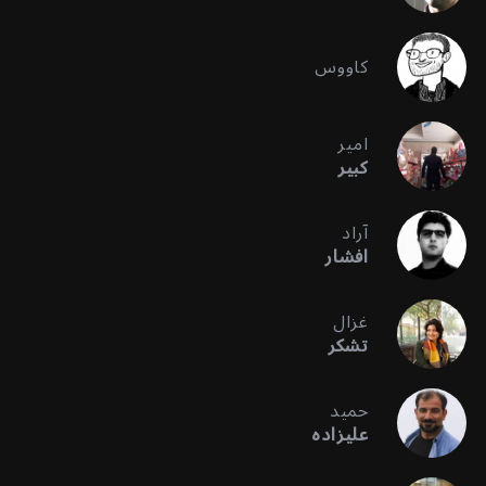
کاووس
امیر
کبیر
آراد
افشار
غزال
تشکر
حمید
علیزاده