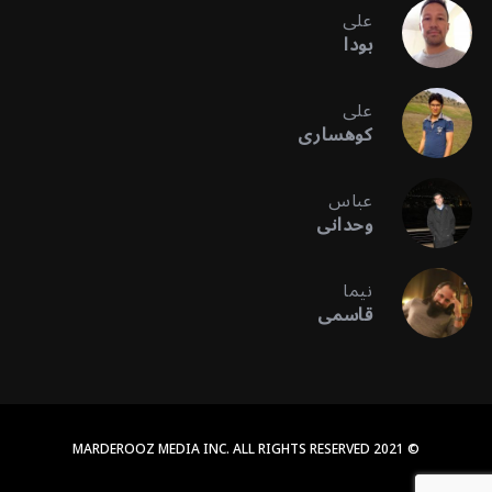
علی
بودا
علی
کوهساری
عباس
وحدانی
نیما
قاسمی
© 2021 MARDEROOZ MEDIA INC. ALL RIGHTS RESERVED