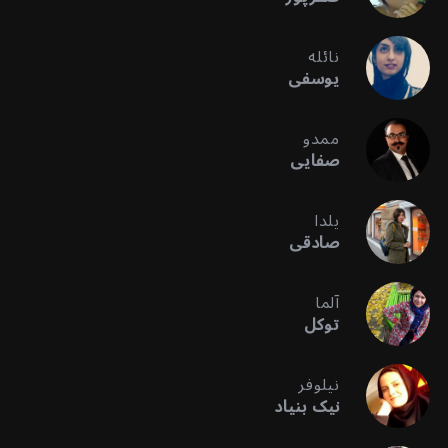
نائله
یوسفی
ممدو
صفایی
یلدا
صادقی
آلما
توکل
نیلوفر
نیک بنیاد