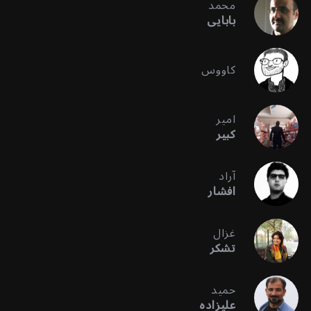
محمد
بابایی
کاووس
امیر
کبیر
آراد
افشار
غزال
تشکر
حمید
علیزاده