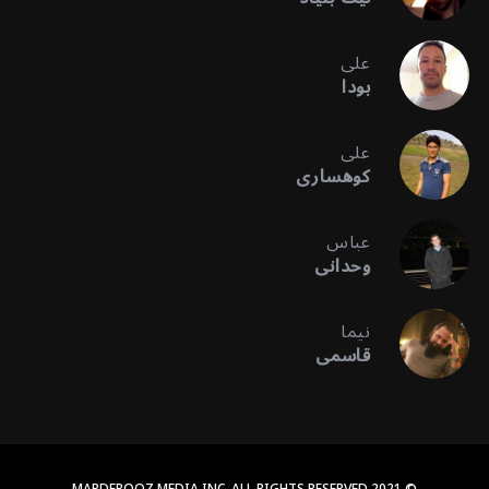
علی
بودا
علی
کوهساری
عباس
وحدانی
نیما
قاسمی