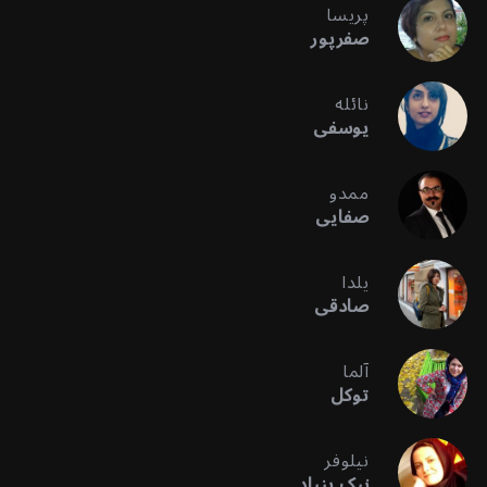
پریسا
صفرپور
نائله
یوسفی
ممدو
صفایی
یلدا
صادقی
آلما
توکل
نیلوفر
نیک بنیاد