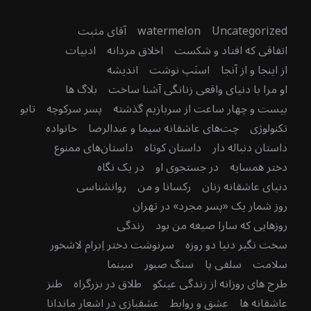
Uncategorized
watermelon
آقای مثبت
اتفاقی که افتاد و شکست
اخلاق مردانه
ادبیات
از اینجا و از آنجا
اسنَپ نوشت
اندیشه
او مرا با دنیای واقعی زنانگی آشنا ساخت
بلاگ ها
بیست و چهار ساعت از سربازیم گذشته
پسر سرکوچه
تابو
تکنولوژی
چت‌های عاشقانه سیما و عبدالرضا
خانواده
داستان دنباله دار
داستان کوتاه
داستان‌های ممنوع
دختر همسایه
در جستجوی او
در یک نگاه
دنیای عاشقانه زنان
رکسانا و من
روانشناسی
روز شمار یک «پسر مجرد» در تهران
روزهایی که سارا صیغه من بود
زندگی
سخت نگیر دنیا دو روزه
سرنوشت دختر اِبرام لاشخور
سلامت
سلفی پا
سنگ صبور
سینما
طرح های روزانه از زندگی عینکو
طلاق در بزرگراه
طنز
عاشقانه ها
عشق و روابط
عشقبازی در اشعار ماندانا