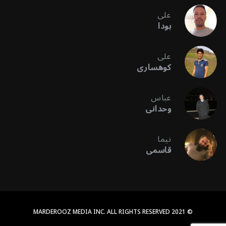
علی
بودا
علی
کوهساری
عباس
وحدانی
نیما
قاسمی
© 2021 MARDEROOZ MEDIA INC. ALL RIGHTS RESERVED