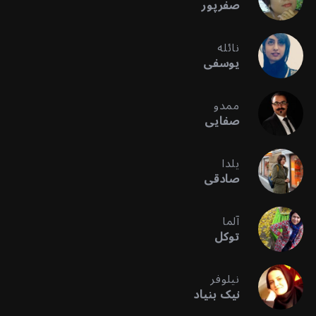
صفرپور
نائله
یوسفی
ممدو
صفایی
یلدا
صادقی
آلما
توکل
نیلوفر
نیک بنیاد