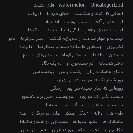
Uncategorized
watermelon
آقای مثبت
اتفاقی که افتاد و شکست
اخلاق مردانه
ادبیات
از اینجا و از آنجا
اسنَپ نوشت
اندیشه
او مرا با دنیای واقعی زنانگی آشنا ساخت
بلاگ ها
بیست و چهار ساعت از سربازیم گذشته
پسر سرکوچه
تابو
تکنولوژی
چت‌های عاشقانه سیما و عبدالرضا
خانواده
داستان دنباله دار
داستان کوتاه
داستان‌های ممنوع
دختر همسایه
در جستجوی او
در یک نگاه
دنیای عاشقانه زنان
رکسانا و من
روانشناسی
روز شمار یک «پسر مجرد» در تهران
روزهایی که سارا صیغه من بود
زندگی
سخت نگیر دنیا دو روزه
سرنوشت دختر اِبرام لاشخور
سلامت
سلفی پا
سنگ صبور
سینما
طرح های روزانه از زندگی عینکو
طلاق در بزرگراه
طنز
عاشقانه ها
عشق و روابط
عشقبازی در اشعار ماندانا
عکاسی بدن لخت
عکس روزانه ایران
علم
فرزندان