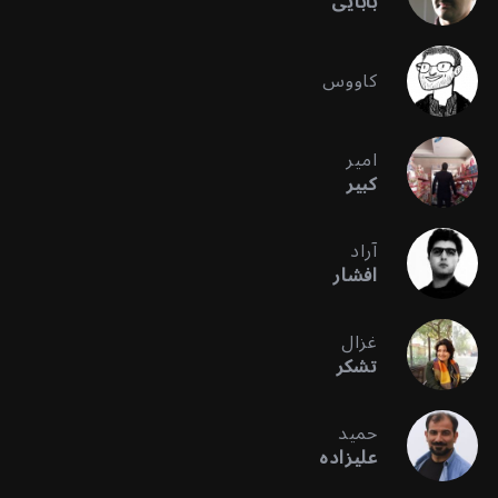
بابایی
کاووس
امیر
کبیر
آراد
افشار
غزال
تشکر
حمید
علیزاده