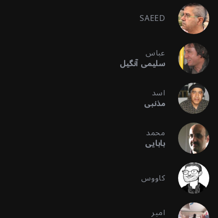
SAEED
عباس
سلیمی آنگیل
اسد
مذنبی
محمد
بابایی
کاووس
امیر