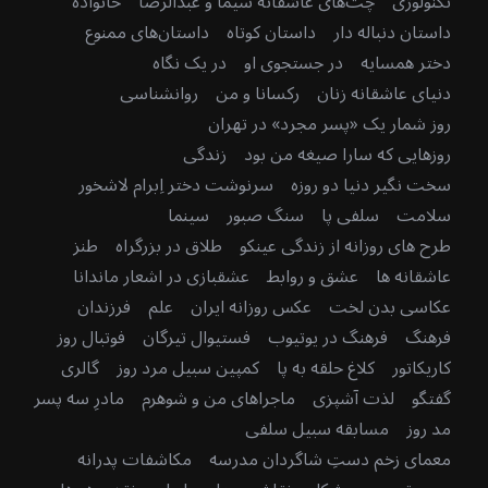
تکنولوژی
چت‌های عاشقانه سیما و عبدالرضا
خانواده
داستان دنباله دار
داستان کوتاه
داستان‌های ممنوع
دختر همسایه
در جستجوی او
در یک نگاه
دنیای عاشقانه زنان
رکسانا و من
روانشناسی
روز شمار یک «پسر مجرد» در تهران
روزهایی که سارا صیغه من بود
زندگی
سخت نگیر دنیا دو روزه
سرنوشت دختر اِبرام لاشخور
سلامت
سلفی پا
سنگ صبور
سینما
طرح های روزانه از زندگی عینکو
طلاق در بزرگراه
طنز
عاشقانه ها
عشق و روابط
عشقبازی در اشعار ماندانا
عکاسی بدن لخت
عکس روزانه ایران
علم
فرزندان
فرهنگ
فرهنگ در یوتیوب
فستیوال تیرگان
فوتبال روز
کاریکاتور
کلاغ حلقه به پا
کمپین سبیل مرد روز
گالری
گفتگو
لذت آشپزی
ماجراهای من و شوهرم
مادرِ سه پسر
مد روز
مسابقه سبیل سلفی
معمای زخم دستِ شاگردان مدرسه
مکاشفات پدرانه