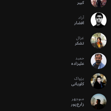
کبیر
آراد
افشار
غزال
تشکر
حمید
علیزاده
پژواک
کاویانی
منوچهر
زارع‌پور