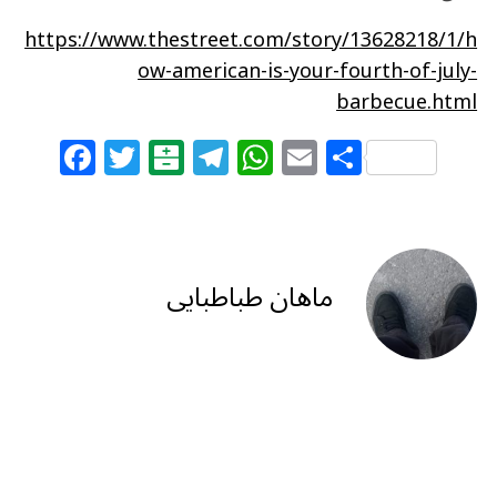
https://www.thestreet.com/story/13628218/1/h
ow-american-is-your-fourth-of-july-
barbecue.html
F
T
B
T
W
E
S
a
w
al
el
h
m
h
c
itt
at
e
at
ai
ar
e
e
ar
g
s
l
e
b
r
in
ra
A
ماهان طباطبایی
o
m
p
o
p
k