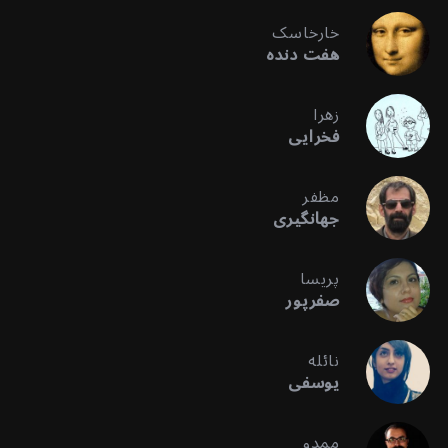
خارخاسک
هفت دنده
زهرا
فخرایی
مظفر
جهانگیری
پریسا
صفرپور
نائله
یوسفی
ممدو