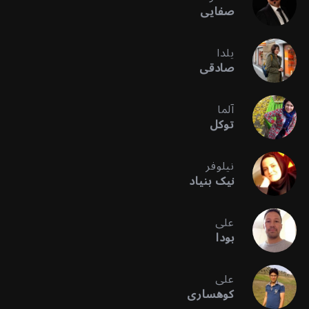
صفایی
یلدا
صادقی
آلما
توکل
نیلوفر
نیک بنیاد
علی
بودا
علی
کوهساری