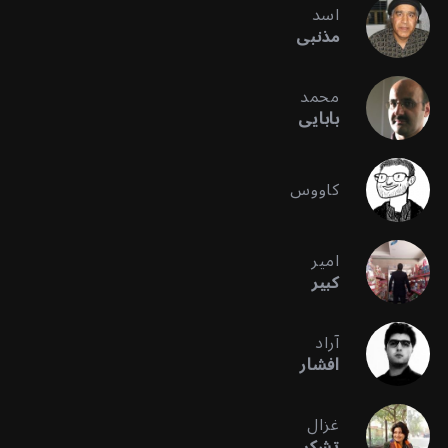
اسد
مذنبی
محمد
بابایی
کاووس
امیر
کبیر
آراد
افشار
غزال
تشکر