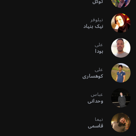
توکل
نیلوفر
نیک بنیاد
علی
بودا
علی
کوهساری
عباس
وحدانی
نیما
قاسمی