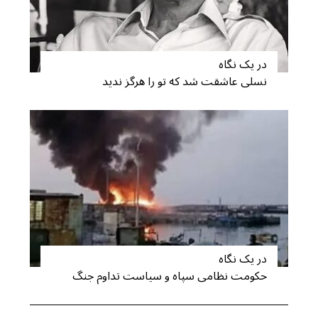
S
در یک نگاه
e
نسلی عاشقت شد که تو را هرگز ندید
a
r
c
h
f
o
r
:
در یک نگاه
حکومت نظامی سپاه و سیاست تداوم جنگ