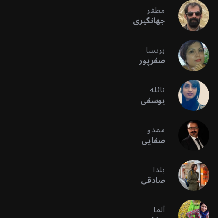
مظفر
جهانگیری
پریسا
صفرپور
نائله
یوسفی
ممدو
صفایی
یلدا
صادقی
آلما