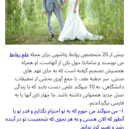
o
m
p
o
p
k
ییش از 20 متخصصِ روابط زناشویی برای مجله
علمِِ روابط
می نویسند و سامانتا جول یکی از آنهاست. او همراه
همسرش تصمیم گرفته است که به جای عهد های
سنتی، سر خطبه عقد، با جمع آوری بخشی از تحقیقات
دانشگاهی، به 10 سوگند علمی دست یابند که با زندگی
نسل جدید همخوانی داشته باشد. ما چهار تای آنها را به
فارسی برگرداندیم.
۱- من سوگند می خورم که به تو احترام بگذارم و قدر تو را
آنطور که الان هستی و به هر نحوی که شخصیت تو در آینده
رشد و تغییر کرد بدانم.