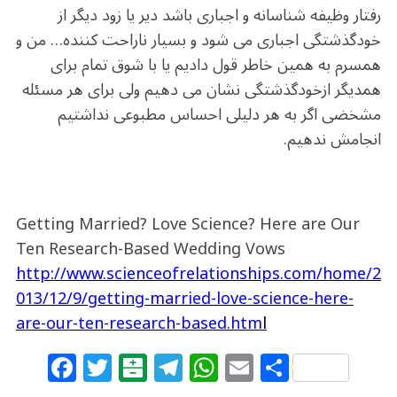
رفتار وظیفه شناسانه و اجباری باشد دیر یا زود دیگر از
خودگذشتگی اجباری می شود و بسیار ناراحت کننده… من و
همسرم به همین خاطر قول دادیم یا با شوق تمام برای
همدیگر ازخودگذشتگی نشان می دهیم ولی برای هر مسئله
مشخضی اگر به هر دلیلی احساس مطبوعی نداشتیم
انجامش ندهیم.
Getting Married? Love Science? Here are Our
Ten Research-Based Wedding Vows
http://www.scienceofrelationships.com/home/2
013/12/9/getting-married-love-science-here-
are-our-ten-research-based.htm
l
F
T
B
T
W
E
S
a
w
al
el
h
m
h