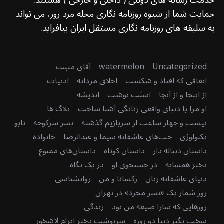
خدمت رسانه های دولتی ( داخلی و خارجی ) هستند.
حمایت شما از شیوه روزنامه نگاری مجله مرد روز، می تواند
به سلیقه های روزنامه نگاری مستقل ایران بیافزاید.
Uncategorized
watermelon
آقای مثبت
اتفاقی که افتاد و شکست
اخلاق مردانه
ادبیات
از اینجا و از آنجا
اسنَپ نوشت
اندیشه
او مرا با دنیای واقعی زنانگی آشنا ساخت
بلاگ ها
بیست و چهار ساعت از سربازیم گذشته
پسر سرکوچه
تابو
تکنولوژی
چت‌های عاشقانه سیما و عبدالرضا
خانواده
داستان دنباله دار
داستان کوتاه
داستان‌های ممنوع
دختر همسایه
در جستجوی او
در یک نگاه
دنیای عاشقانه زنان
رکسانا و من
روانشناسی
روز شمار یک «پسر مجرد» در تهران
روزهایی که سارا صیغه من بود
زندگی
سخت نگیر دنیا دو روزه
سرنوشت دختر اِبرام لاشخور