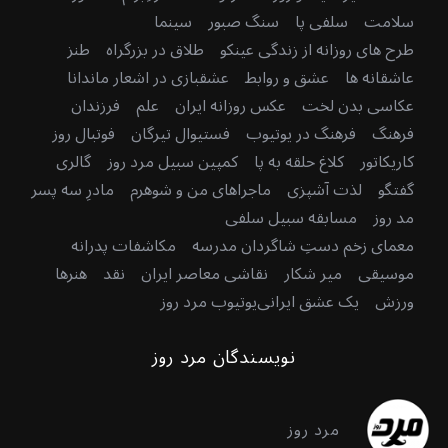
سلامت
سلفی پا
سنگ صبور
سینما
طرح های روزانه از زندگی عینکو
طلاق در بزرگراه
طنز
عاشقانه ها
عشق و روابط
عشقبازی در اشعار ماندانا
عکاسی بدن لخت
عکس روزانه ایران
علم
فرزندان
فرهنگ
فرهنگ در یوتیوب
فستیوال تیرگان
فوتبال روز
کاریکاتور
کلاغ حلقه به پا
کمپین سبیل مرد روز
گالری
گفتگو
لذت آشپزی
ماجراهای من و شوهرم
مادرِ سه پسر
مد روز
مسابقه سبیل سلفی
معمای زخم دستِ شاگردان مدرسه
مکاشفات پدرانه
موسیقی
میر شکار
نقاشی معاصر ایران
نقد
هنرها
ورزش
یک عشق ایرانی
یوتیوب مرد روز
نویسندگان مرد روز
مرد روز