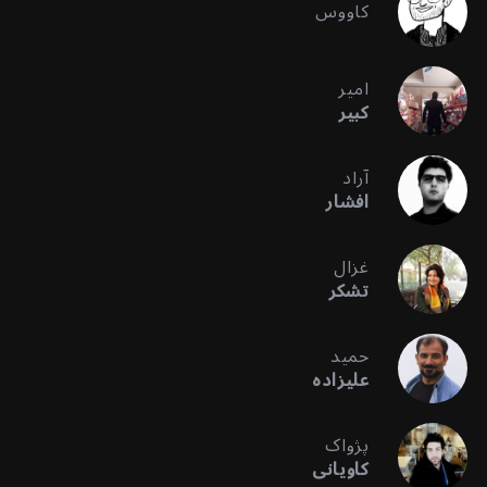
کاووس
امیر
کبیر
آراد
افشار
غزال
تشکر
حمید
علیزاده
پژواک
کاویانی