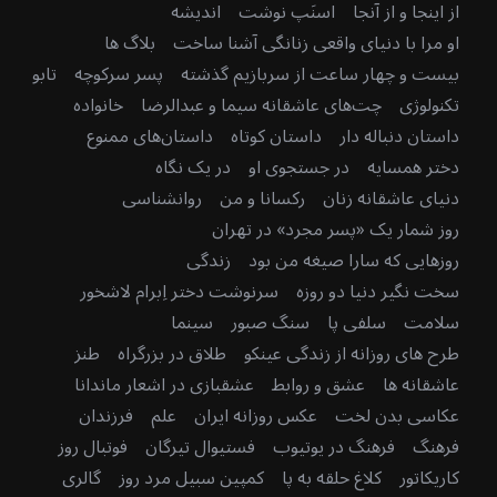
از اینجا و از آنجا
اسنَپ نوشت
اندیشه
او مرا با دنیای واقعی زنانگی آشنا ساخت
بلاگ ها
بیست و چهار ساعت از سربازیم گذشته
پسر سرکوچه
تابو
تکنولوژی
چت‌های عاشقانه سیما و عبدالرضا
خانواده
داستان دنباله دار
داستان کوتاه
داستان‌های ممنوع
دختر همسایه
در جستجوی او
در یک نگاه
دنیای عاشقانه زنان
رکسانا و من
روانشناسی
روز شمار یک «پسر مجرد» در تهران
روزهایی که سارا صیغه من بود
زندگی
سخت نگیر دنیا دو روزه
سرنوشت دختر اِبرام لاشخور
سلامت
سلفی پا
سنگ صبور
سینما
طرح های روزانه از زندگی عینکو
طلاق در بزرگراه
طنز
عاشقانه ها
عشق و روابط
عشقبازی در اشعار ماندانا
عکاسی بدن لخت
عکس روزانه ایران
علم
فرزندان
فرهنگ
فرهنگ در یوتیوب
فستیوال تیرگان
فوتبال روز
کاریکاتور
کلاغ حلقه به پا
کمپین سبیل مرد روز
گالری