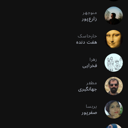
منوچهر
زارع‌پور
خارخاسک
هفت دنده
زهرا
فخرایی
مظفر
جهانگیری
پریسا
صفرپور