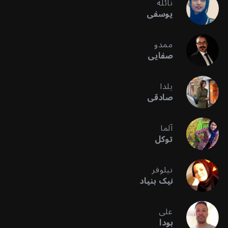
نائله
یوسفی
ممدو
صفایی
یلدا
صادقی
آلما
توکل
نیلوفر
نیک بنیاد
علی
بودا