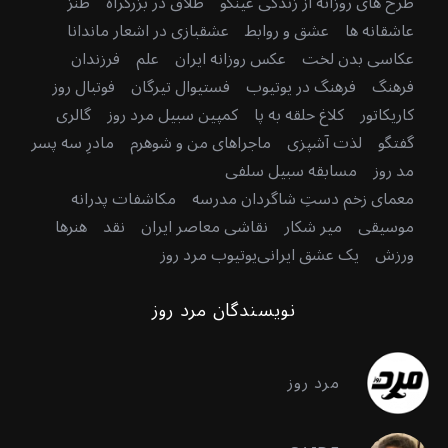
طرح های روزانه از زندگی عینکو
طلاق در بزرگراه
طنز
عاشقانه ها
عشق و روابط
عشقبازی در اشعار ماندانا
عکاسی بدن لخت
عکس روزانه ایران
علم
فرزندان
فرهنگ
فرهنگ در یوتیوب
فستیوال تیرگان
فوتبال روز
کاریکاتور
کلاغ حلقه به پا
کمپین سبیل مرد روز
گالری
گفتگو
لذت آشپزی
ماجراهای من و شوهرم
مادرِ سه پسر
مد روز
مسابقه سبیل سلفی
معمای زخم دستِ شاگردان مدرسه
مکاشفات پدرانه
موسیقی
میر شکار
نقاشی معاصر ایران
نقد
هنرها
ورزش
یک عشق ایرانی
یوتیوب مرد روز
نویسندگان مرد روز
مرد روز