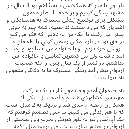
o
m
p
بار اول با م. ر که همکلاسی دانشگاهم بود 4 سال در
o
p
مشهد زندگی کردیم و بر خلاف انتظار معمول
k
مشکلی برای توضیح زندگی مشترک به همسایگان و
آشنایان که می دانستند نداشتیم. همه چیز به خوبی
پیش می رفت تا آنکه من به دلائلی که فکر می کنم
بر حق بود در باره امکان رسمی کردن رابطه مان و
عروسی حرف زدم. او با خانواده من آشنا بود و رفت و
آمد داشت ولی من کمترین تماسی با خانواده اش
نداشتم. در کمتر از یک سال پس از آنکه صحبت
ازدواج پیش آمد زندگی مشترک ما به دلائلی معمولی
به انتها رسید.
به اصفهان آمدم و مشغول کار در یک شرکت
مهندسی کشاورزی هستم و اینجا نیز با یکی از
همکاران رابطه ام جدی شد و نزدیک به 2 سال است
که با هم زندگی می کنیم. ما حتی تصمیم گرفتیم که
یک آپارتمان نیز به طور شریکی بخریم ولی صحبتی از
ازدواج در چشم انداز نیست. می ترسم مثل دفعه