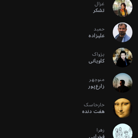
غزال
تشکر
حمید
علیزاده
پژواک
کاویانی
منوچهر
زارع‌پور
خارخاسک
هفت دنده
زهرا
فخرایی