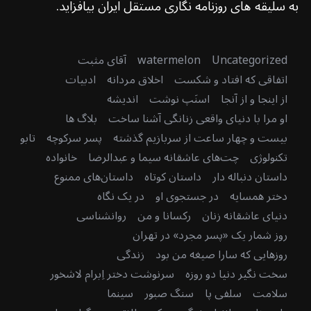
به سلیقه های روزنامه نگاری مستقل ایران بیافزاید.
Uncategorized
watermelon
آقای مثبت
اتفاقی که افتاد و شکست
اخلاق مردانه
ادبیات
از اینجا و از آنجا
اسنَپ نوشت
اندیشه
او مرا با دنیای واقعی زنانگی آشنا ساخت
بلاگ ها
بیست و چهار ساعت از سربازیم گذشته
پسر سرکوچه
تابو
تکنولوژی
چت‌های عاشقانه سیما و عبدالرضا
خانواده
داستان دنباله دار
داستان کوتاه
داستان‌های ممنوع
دختر همسایه
در جستجوی او
در یک نگاه
دنیای عاشقانه زنان
رکسانا و من
روانشناسی
روز شمار یک «پسر مجرد» در تهران
روزهایی که سارا صیغه من بود
زندگی
سخت نگیر دنیا دو روزه
سرنوشت دختر اِبرام لاشخور
سلامت
سلفی پا
سنگ صبور
سینما