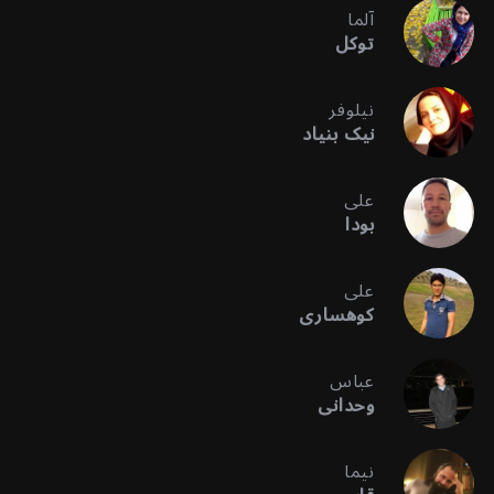
آلما
توکل
نیلوفر
نیک بنیاد
علی
بودا
علی
کوهساری
عباس
وحدانی
نیما