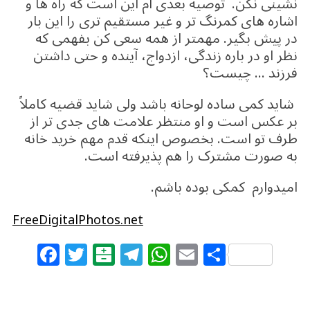
نشینی نکن. توصیه بعدی ام این است که راه ها و
اشاره های کمرنگ تر و غیر مستقیم تری را این بار
در پیش بگیر. مهمتر از همه سعی کن بفهمی که
نظر او در باره زندگی، ازدواج، آینده و حتی داشتن
فرزند … چیست؟
شاید کمی ساده لوحانه باشد ولی شاید قضیه کاملاً
بر عکس است و او منتظر علامت های جدی تر از
طرف تو است. بخصوص اینکه قدم مهم خرید خانه
به صورت مشترک را هم پذیرفته است.
امیدوارم کمکی بوده باشم.
FreeDigitalPhotos.net
F
T
B
T
W
E
S
a
w
al
el
h
m
h
c
itt
at
e
at
ai
ar