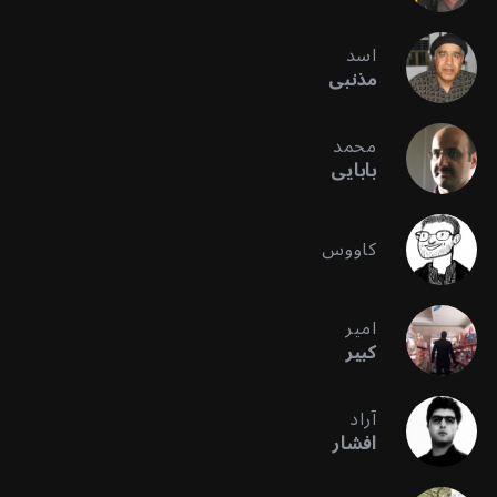
اسد
مذنبی
محمد
بابایی
کاووس
امیر
کبیر
آراد
افشار