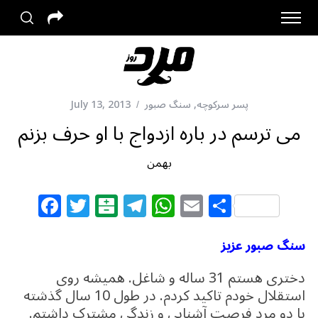
پسر سرکوچه
,
سنگ صبور
July 13, 2013
می ترسم در باره ازدواج با او حرف بزنم
بهمن
F
T
B
T
W
E
S
a
w
al
el
h
m
h
c
itt
at
e
at
ai
ar
سنگ صبور عزیز
e
e
ar
g
s
l
e
دختری هستم 31 ساله و شاغل. همیشه روی
b
r
in
ra
A
استقلال خودم تاکید کردم. در طول 10 سال گذشته
با دو مرد فرصت آشنایی و زندگی مشترک داشتم.