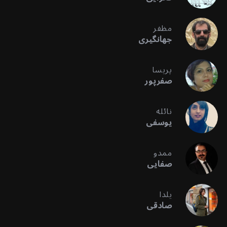
مظفر
جهانگیری
پریسا
صفرپور
نائله
یوسفی
ممدو
صفایی
یلدا
صادقی