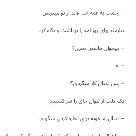
– رحمت به عمه­ ات! لابد از تو می­ترسن!
نیازمندی­های روزنامه را برداشت و نگاه کرد.
– می­خوای ماشین بخری؟
– نه.
– پس دنبال کار می­گردی؟!
یک قلپ از لیوان چای را سر کشیدم.
– دنبال یه خونه برای اجاره کردن می­گردم.
– خانه؟! چرا پولتَ حرام می­کنی؟ بیا با هم زندگی کنیم. یک 