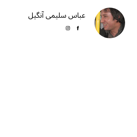
g
s
l
e
ra
A
عباس سلیمی آنگیل
m
p
p