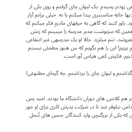
c
itt
at
یم. من کمی زودتر رسیدم. یک لیوان چای گرفتم و روی یکی از
e
e
ar
 خانه­ِ مناسب­تری پیدا می­کنم یا نه. خیلی برایم آزار
b
r
in
. باور کنید که گاهی به حرف­های مادرم فکر می­کنم که
o
ا همین که سرنوشت مدیر مدرسه را می­بینم که زنش
o
روشد، تنم می­لرزد. حالا او یک مدرسه­ی غیر انتفاعی
 بریزم! این را هم بگویم که من هنوز مطمئن نیستم
k
بپذیرم. فکرش کمی هراس آور است.
ی گذاشتم و لیوان چای را برداشتم. چه گرمای مطبوعی!
لوفر هم کلاسی­ های دوران دانشگاه ما بودند. امید پس
 دامن نیلوفر شد تا در شرکت پدرش کاری برای او جور
 که یکی از بزرگ­ترین وارد کنندگان جنس­ های بُنجل