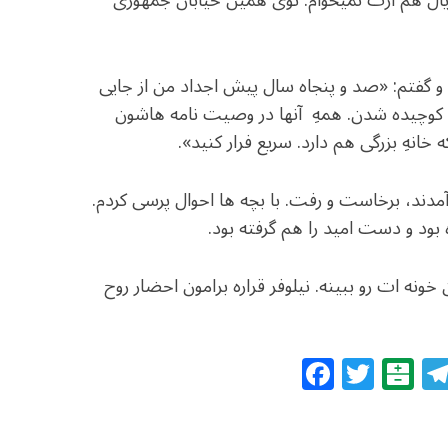
و گفتم: «صد و پنجاه سال پیش اجداد من از جایی
 کوچیده شدن. همه­ِ آن­ها در وصیت نامه­ هاشون
نه­ِ بزرگی هم دارد. سریع فرار کنید».
ر آمدند، برخاست و رفت. با بچه­ ها احوال پرسی کردم.
 بود و دست امید را هم گرفته بود.
نه­ ات رو ببینه. نیلوفر قراره برامون احضار روح
F
T
B
a
w
al
c
itt
at