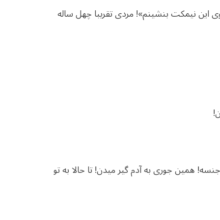
وی این نیمکت بنشینم»! مردی تقریبا چهل ساله
ن!
نسه! همین جوری به آدم گیر می­دن! تا حالا به تو