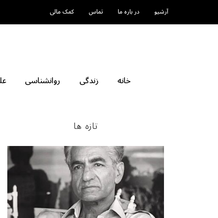
آرشیو
در باره ما
تماس
کمک مالی
خانه
زندگی
روانشناسی
عل
تازه ها