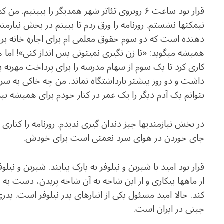
e
at
ai
ar
قرار بود ساعت ۶ روبروی تئاتر شهر همدیگر را ببین
g
s
l
e
نیمکت­ها نشستم. روزنامه را ورق زدم تا ببینم در بخش نیازمندی­ها
ra
A
دهنده است که دو سوم حقوق معلمی­ ام برای اجاره­ِ خانه برود
m
p
همیشه می­گوید: «تا زن نگیری نمی­تونی پس انداز کنی»! ام
p
کاری کرد تا یک سوم از سهام مدرسه را برای پرداخت مهریه بف
داشت و دو روز بیشتر بازداشتگاه نماند. من چه خاکی به سرم
بتوانم یک آدم دیگر را یک عمر در کنار خودم برای همیشه 
در بخش نیازمندی­ها چیز دندان گیری ندیدم. روزنامه را کنار
چای خوردن در هوای سرد نعمتی است برای خودش.
قرار بود امید با شیرین و نیلوفر به پارک بیایند. شیرین و نی
از ماه­ها بیکاری و از این شاخه به آن شاخه پریدن، دست به
کند. حالا امید مسئول یکی از انبارهای پدر نیلوفر است. پدری
چینی در ایران است.