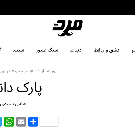
م
عشق و روابط
ادبیات
سنگ صبور
سینما
گ
روز شمار یک «پسر مجرد» در تهر
پارک دا
عباس سلیمی آ
T
W
E
S
el
h
m
h