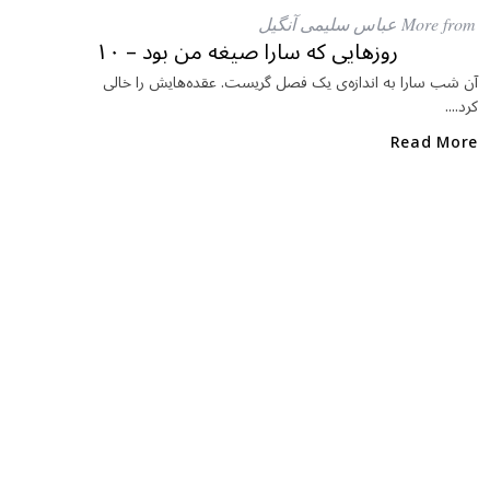
e
e
ar
More from عباس سلیمی آنگیل
b
r
in
روزهایی که سارا صیغه من بود – ۱۰
o
آن شب سارا به اندازه‌ی یک فصل گریست. عقده‌هایش را خالی
کرد....
o
k
Read More