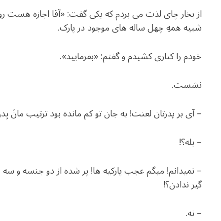
از بخار چای لذت می­ بردم که یکی گفت: «آقا اجازه هست ر
شبیه همه­
چهل ساله­ های موجود در پارک.
خودم را کناری کشیدم و گفتم: «بفرمایید».
نشست.
– آی بر پدرتان لعنت! به جان تو کم مانده بود ترتیب­ مانَ بِد
– بله؟!
– نمی­دانم! می­گم عجب پارکیه ها! پر شده از دو جنسه و سه ج
گیر ندادن؟!
– نه.