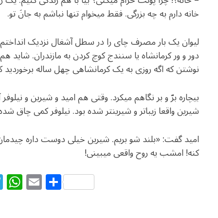
خانه دارم به چه بزرگی. فقط می­خوام تنها نباشم به جانَ تو.
لیوان یک بار مصرف چای را در سطل آشغال نزدیک انداختم 
دور و ور کرمانشاه یا سنندج کوچ کردن به مازندران. شاید هم
نوشتن که اگه روزی به یک کرمانشاهی چهل ساله برخوردید که خا
بیچاره برّ و بر نگاهم می­کرد. وقتی هم امید و شیرین و نیلوف
شیرین واقعا زیباتر و شیرین­تر شده بود. نیلوفر کمی چاق شده
امید گفت: «بلند شو بریم. شیرین خیلی دوست داره چیدمان خو
کنه! امشب یه روح واقعی می­بینی!
T
W
E
S
el
h
m
h
e
at
ai
ar