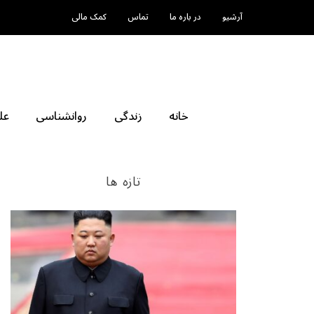
آرشیو
در باره ما
تماس
کمک مالی
خانه
زندگی
روانشناسی
عل
تازه ها