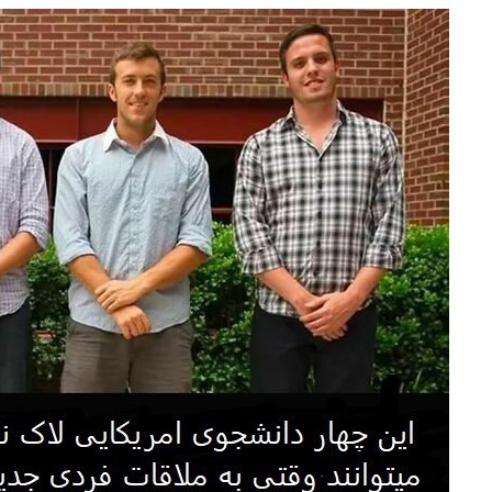
e
at
ai
ar
g
s
l
e
ra
A
m
p
p