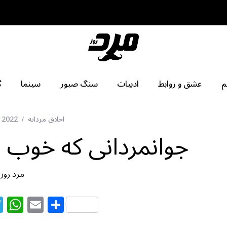
م
عشق و روابط
ادبیات
سنگ صبور
سینما
گ
اخلاق مردانه
 2022
جوانمردانی که خوب 
مرد روز
T
W
E
S
el
h
m
h