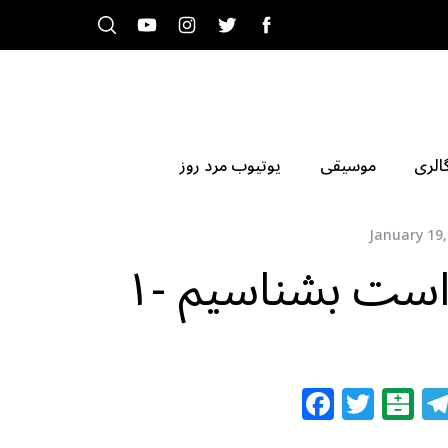
الری
موسیقی
یوتیوب مرد روز
January 19,
است بشناسیم -۱
F
T
B
a
w
al