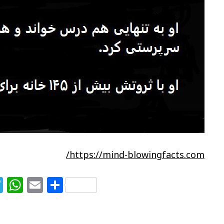
https://mind-blowingfacts.com/
T
W
E
S
el
h
m
h
e
at
ai
ar