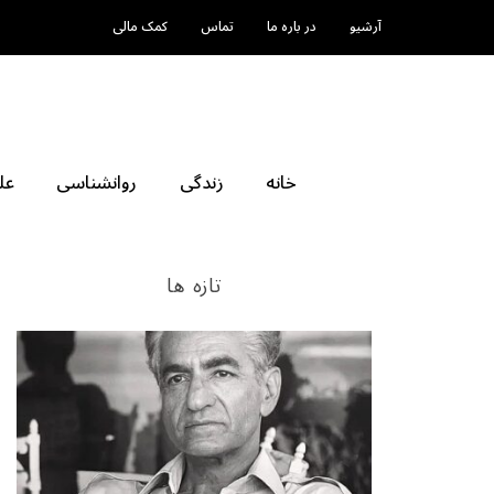
آرشیو
در باره ما
تماس
کمک مالی
خانه
زندگی
روانشناسی
عل
تازه ها