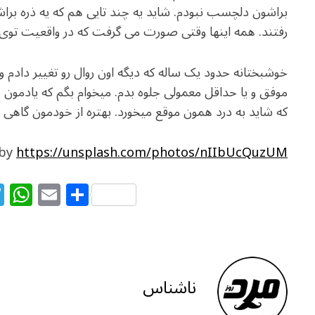
براشون دلچسب نبودم. شاید یه چند تایی هم که یه ذره ب
رفتند. همه اینها وقتی صورت می گرفت که در واقعیت توی 
خوشبختانه حدود یک ساله که دیگه اون روال رو تغییر دادم 
موفق و یا حداقل معمولی جلوه بدم. میخوام بگم که یادمون ن
که شاید به درد همون موقع میخورد. بهتره از خودمون گاهی ع
 by
https://unsplash.com/photos/nIIbUcQuzUM
T
W
E
S
el
h
m
h
e
at
ai
ar
g
s
l
e
ra
A
ناشناس
m
p