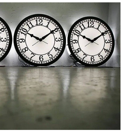
e
at
ai
ar
g
s
l
e
ra
A
m
p
p