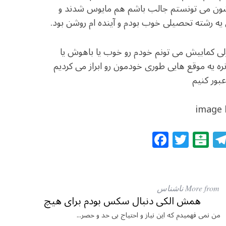
راشون می تونستم جالب باشم هم مایوس شدند و
یه رشته تحصیلی خوب بودم و آینده ام روشن بود.
ولی کمابیش می تونم خودم رو خوب یا باهوش یا
ره یه موقع هایی طوری خودمون رو ابراز می کردیم
بور کنیم
image
F
T
B
a
w
al
c
itt
at
e
e
ar
More from ناشناس
b
r
in
همش الکی دنبال سکس بودم برای هیچ
o
من نمی فهمیدم که این نیاز و احتیاج بی حد و حصر...