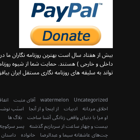
بیش از هفتاد سال است بهترین روزنامه نگاران ما د
داخلی و خارجی ) هستند. حمایت شما از شیوه روزنامه
تواند به سلیقه های روزنامه نگاری مستقل ایران بیافزا
Uncategorized
watermelon
آقای مثبت
اتفا
اخلاق مردانه
ادبیات
از اینجا و از آنجا
اسنَپ نوش
او مرا با دنیای واقعی زنانگی آشنا ساخت
بلاگ ها
بیست و چهار ساعت از سربازیم گذشته
پسر سرکوچه
چت‌های عاشقانه سیما و عبدالرضا
خانواده
داستان دن