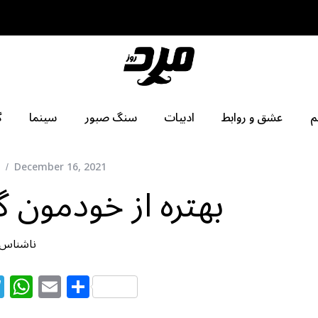
م
عشق و روابط
ادبیات
سنگ صبور
سینما
گ
December 16, 2021
بهتره از خودمون گ
ناشناس
T
W
E
S
el
h
m
h