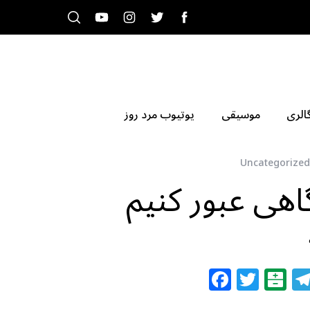
الری
موسیقی
یوتیوب مرد روز
Uncategorized
اهی عبور کنیم
F
T
B
a
w
al