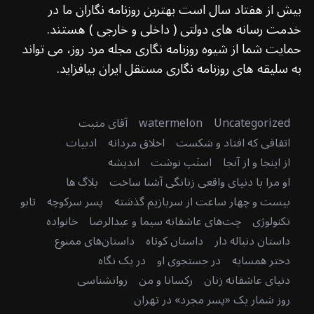
بیش از هفتاد سال است بهترین روزنامه نگاران ما در
خدمت رسانه های دولتی ( داخلی و خارجی ) هستند.
حمایت شما از شیوه روزنامه نگاری مجله مرد روز، می تواند
به سلیقه های روزنامه نگاری مستقل ایران بیافزاید.
Uncategorized
watermelon
آقای مثبت
اتفاقی که افتاد و شکست
اخلاق مردانه
ادبیات
از اینجا و از آنجا
اسنَپ نوشت
اندیشه
او مرا با دنیای واقعی زنانگی آشنا ساخت
بلاگ ها
بیست و چهار ساعت از سربازیم گذشته
پسر سرکوچه
تابو
تکنولوژی
چت‌های عاشقانه سیما و عبدالرضا
خانواده
داستان دنباله دار
داستان کوتاه
داستان‌های ممنوع
دختر همسایه
در جستجوی او
در یک نگاه
دنیای عاشقانه زنان
رکسانا و من
روانشناسی
روز شمار یک «پسر مجرد» در تهران