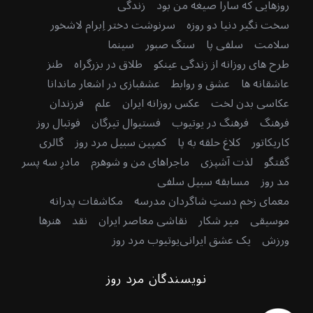
روزهایی که سارا صیغه من بود
زندگی
سخت نگیر دنیا دو روزه
سرنوشت دختر اِبرام لاشخور
سلامت
سلفی پا
سنگ صبور
سینما
طرح های روزانه از زندگی عینکو
طلاق در بزرگراه
طنز
عاشقانه ها
عشق و روابط
عشقبازی در اشعار ماندانا
عکاسی بدن لخت
عکس روزانه ایران
علم
فرزندان
فرهنگ
فرهنگ در یوتیوب
فستیوال تیرگان
فوتبال روز
کاریکاتور
کلاغ حلقه به پا
کمپین سبیل مرد روز
گالری
گفتگو
لذت آشپزی
ماجراهای من و شوهرم
مادرِ سه پسر
مد روز
مسابقه سبیل سلفی
معمای زخم دستِ شاگردان مدرسه
مکاشفات پدرانه
موسیقی
میر شکار
نقاشی معاصر ایران
نقد
هنرها
ورزش
یک عشق ایرانی
یوتیوب مرد روز
نویسندگان مرد روز