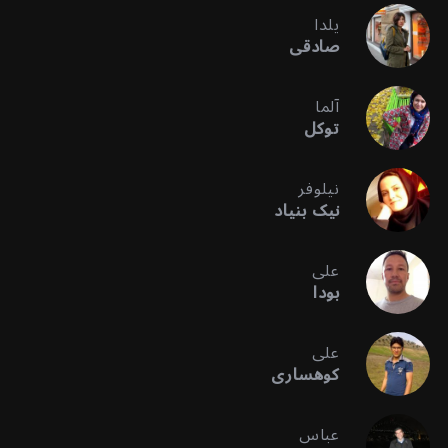
یلدا
صادقی
آلما
توکل
نیلوفر
نیک بنیاد
علی
بودا
علی
کوهساری
عباس