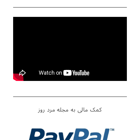
S
e
a
r
c
h
f
کمک مالی به مجله مرد روز
o
r
: