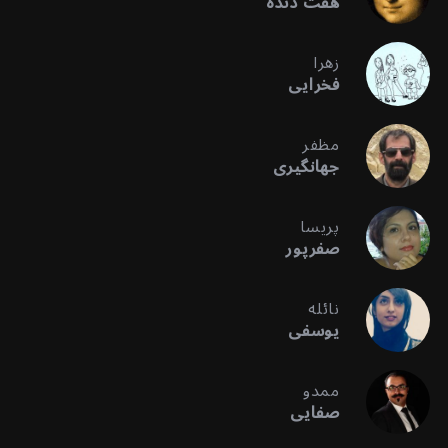
هفت دنده
زهرا
فخرایی
مظفر
جهانگیری
پریسا
صفرپور
نائله
یوسفی
ممدو
صفایی