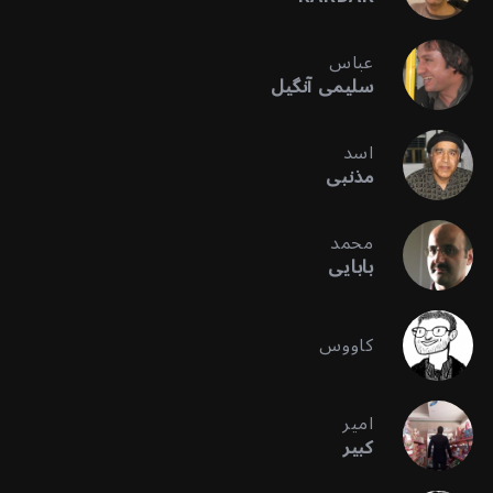
عباس
سلیمی آنگیل
اسد
مذنبی
محمد
بابایی
کاووس
امیر
کبیر